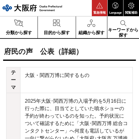
大阪府
緊急情報
Language
閲覧補助
キーワードから
分類から探す
目的から探す
組織から探す
探す
府民の声 公表（詳細）
テ
大阪・関西万博に関するもの
ー
マ
2025年大阪･関西万博の入場予約を5月16日に
行った際に、目当てとしていた噴水ショーの
予約が終わっているのを知った。予約状況に
ついて確認するために「大阪･関西万博 総合コ
ンタクトセンター」へ何度も電話しているが
一向に繋がらないため「大阪府･大阪市 万博推