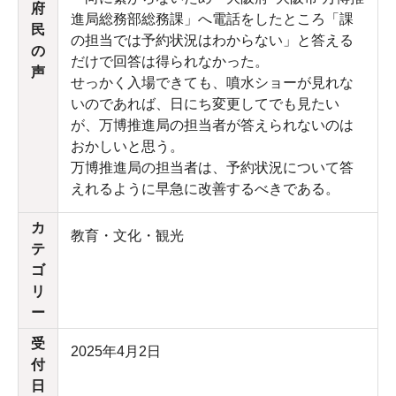
府
進局総務部総務課」へ電話をしたところ「課
民
の担当では予約状況はわからない」と答える
の
だけで回答は得られなかった。
声
せっかく入場できても、噴水ショーが見れな
いのであれば、日にち変更してでも見たい
が、万博推進局の担当者が答えられないのは
おかしいと思う。
万博推進局の担当者は、予約状況について答
えれるように早急に改善するべきである。
カ
教育・文化・観光
テ
ゴ
リ
ー
受
2025年4月2日
付
日