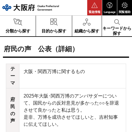
大阪府
緊急情報
Language
閲覧補助
キーワードから
分類から探す
目的から探す
組織から探す
探す
府民の声 公表（詳細）
テ
大阪・関西万博に関するもの
ー
マ
2025年大阪･関西万博のアンバサダーについ
府
て、国民からの反対意見が多かった○○を辞退
民
させて良かったと私は思う。
の
是非、万博を成功させてほしいと、吉村知事
声
に伝えてほしい。