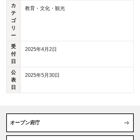
カ
教育・文化・観光
テ
ゴ
リ
ー
受
2025年4月2日
付
日
公
2025年5月30日
表
日
オープン府庁