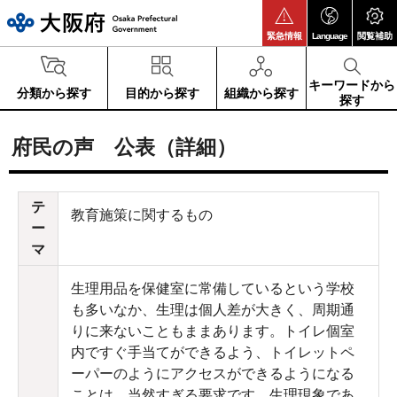
大阪府
緊急情報
Language
閲覧補助
キーワードから
分類から探す
目的から探す
組織から探す
探す
府民の声 公表（詳細）
テ
教育施策に関するもの
ー
マ
生理用品を保健室に常備しているという学校
も多いなか、生理は個人差が大きく、周期通
りに来ないこともままあります。トイレ個室
内ですぐ手当てができるよう、トイレットペ
ーパーのようにアクセスができるようになる
ことは、当然すぎる要求です。生理現象であ