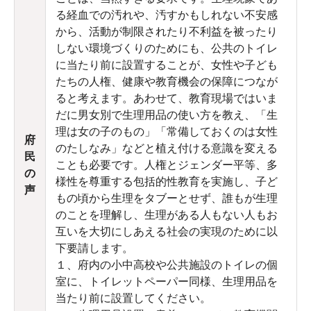
る経血での汚れや、汚すかもしれない不安感
から、活動が制限されたり不利益を被ったり
しない環境づくりのためにも、公共のトイレ
に当たり前に設置することが、女性や子ども
たちの人権、健康や教育機会の保障につなが
ると考えます。あわせて、教育現場ではいま
だに男女別で生理用品の使い方を教え、「生
理は女の子のもの」「常備しておくのは女性
府
のたしなみ」などと植え付ける意識を変える
民
ことも必要です。人権とジェンダー平等、多
の
様性を尊重する包括的性教育を実施し、子ど
声
もの頃から生理をタブーとせず、誰もが生理
のことを理解し、生理がある人もない人もお
互いを大切にしあえる社会の実現のために以
下要請します。
１、府内の小中高校や公共施設のトイレの個
室に、トイレットペーパー同様、生理用品を
当たり前に設置してください。