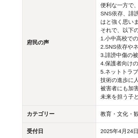
便利な一方で
SNS依存、
はと強く思い
それで、以下
1.小中高校で
府民の声
2.SNS依存
3.誹謗中傷の
4.保護者向け
5.ネットトラ
技術の進歩に
被害者にも加
未来を担う子
カテゴリー
教育・文化・
受付日
2025年4月24