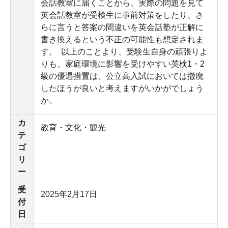
会話教室に届くことから、実際の問題を見て
英会話教室が受検生に事前対策をしたり、さ
らに言うと答案の間違いを英会話塾が正解に
書き換えるという不正の可能性も想定されま
す。 以上のことより、受験生自身の頑張りよ
りも、家庭環境に影響を受けやすい英検1・2
級の優遇措置は、公立高入試においては撤廃
したほうが良いと考えますがいかがでしょう
か。
カ
教育・文化・観光
テ
ゴ
リ
ー
受
2025年2月17日
付
日