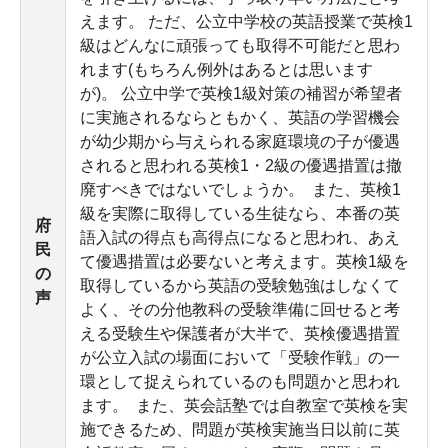
えます。 ただ、公立中学校の英語授業で英検1
級はどんなに頑張っても取得不可能だと思わ
れます(もちろん例外はあるとは思います
が)。 公立中学で英検1級対策の補習が希望者
に実施されるならともかく、英語の学習機会
が幼少期から与えられる家庭環境の子が優遇
されると思われる英検1・2級の優遇措置は撤
廃すべきではないでしょうか。 また、英検1
級を実際に取得している生徒なら、本番の英
府
語入試の得点も高得点になると思われ、あえ
民
て優遇措置は必要ないと考えます。英検1級を
の
取得しているから英語の受験勉強はしなくて
声
よく、その分他教科の受験準備に回せると考
える受験生や保護者が大半で、英検優遇措置
が公立入試の場面において「受験作戦」の一
環として捉えられているのも問題かと思われ
ます。 また、英会話塾では自教室で英検を実
施できるため、問題が英検実施当日以前に英