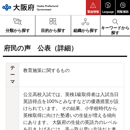
大阪府
緊急情報
Language
閲覧補助
キーワードから
分類から探す
目的から探す
組織から探す
探す
府民の声 公表（詳細）
テ
教育施策に関するもの
ー
マ
公立高校入試では、英検1級取得者は入試当日
英語得点を100%とみなすなどの優遇措置が設
けられています。 その結果、小学校時代から
英検取得に向けた塾通いの生徒が増える傾向
にあります。 大阪府の生徒の英語力のレベル
を引き上げるには、手っ取り早い方法だと考