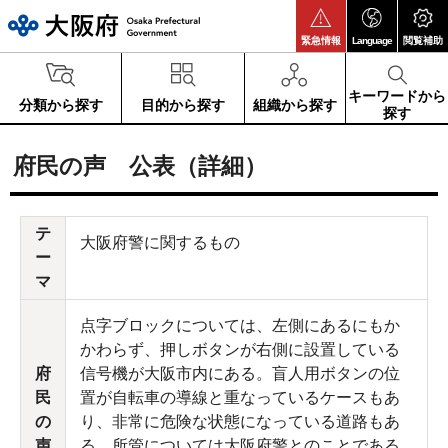
大阪府
緊急情報
Language
閲覧補助
キーワードから
分類から探す
目的から探す
組織から探す
探す
府民の声 公表（詳細）
テ
大阪府警に関するもの
ー
マ
点字ブロックについては、左側にあるにもか
かわらず、押しボタンが右側に設置している
府
信号機が大阪市内にある。盲人用ボタンの位
民
置が自転車の導線と重なっているケースもあ
の
り、非常に危険な状態になっている道路もあ
声
る。所管については大阪府警とのことである