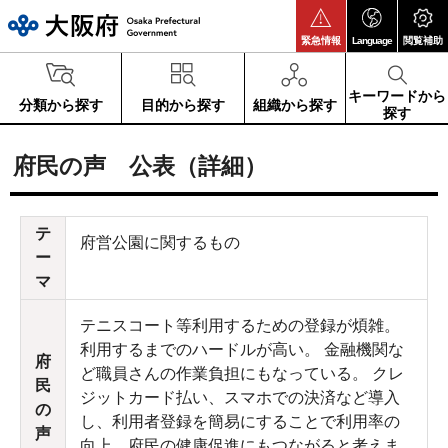
大阪府
緊急情報
Language
閲覧補助
キーワードから
分類から探す
目的から探す
組織から探す
探す
府民の声 公表（詳細）
テ
府営公園に関するもの
ー
マ
テニスコート等利用するための登録が煩雑。
利用するまでのハードルが高い。 金融機関な
府
ど職員さんの作業負担にもなっている。 クレ
民
ジットカード払い、スマホでの決済など導入
の
し、利用者登録を簡易にすることで利用率の
声
向上、府民の健康促進にもつながると考えま