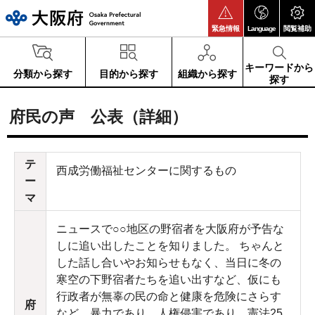
大阪府
緊急情報
Language
閲覧補助
キーワードから
分類から探す
目的から探す
組織から探す
探す
府民の声 公表（詳細）
テ
西成労働福祉センターに関するもの
ー
マ
ニュースで○○地区の野宿者を大阪府が予告な
しに追い出したことを知りました。 ちゃんと
した話し合いやお知らせもなく、当日に冬の
寒空の下野宿者たちを追い出すなど、仮にも
行政者が無辜の民の命と健康を危険にさらす
府
など、暴力であり、人権侵害であり、憲法25