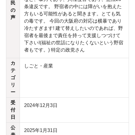
民
条違反です。 野宿者の中には障がいを抱えた
の
方もいる可能性があると聞きます。とても気
声
の毒です。 今回の大阪府の対応は横暴であり
冷たすぎます! 建て替えしたいのであれば、野
宿者を最後まで責任を持って支援しつづけて
下さい!(福祉の世話になりたくないという野宿
者もです。) 特定の政党さん
カ
しごと・産業
テ
ゴ
リ
ー
受
2024年12月3日
付
日
公
2025年1月31日
表