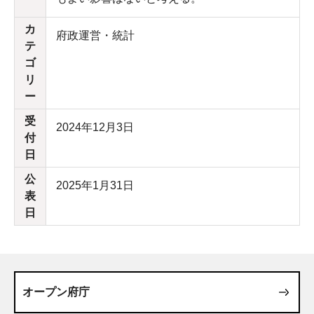
カ
府政運営・統計
テ
ゴ
リ
ー
受
2024年12月3日
付
日
公
2025年1月31日
表
日
オープン府庁