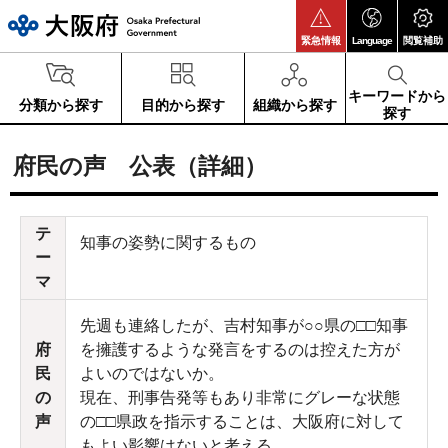
大阪府
緊急情報
Language
閲覧補助
キーワードから
分類から探す
目的から探す
組織から探す
探す
府民の声 公表（詳細）
テ
知事の姿勢に関するもの
ー
マ
先週も連絡したが、吉村知事が○○県の□□知事
府
を擁護するような発言をするのは控えた方が
民
よいのではないか。
の
現在、刑事告発等もあり非常にグレーな状態
声
の□□県政を指示することは、大阪府に対して
もよい影響はないと考える。