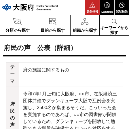
大阪府
緊急情報
Language
閲覧補助
キーワードから
分類から探す
目的から探す
組織から探す
探す
府民の声 公表（詳細）
テ
府の施設に関するもの
ー
マ
令和7年1月上旬に大阪府、○○市、在阪経済三
団体共催でグランキューブ大阪で互例会を実
府
施し、2500名が集まるそうだ。こういった会
民
を実施するのであれば、○○市の図書館が閉鎖
の
しているため、グランキューブを開放して勉
声
強できる場所を確保するといった対応をする