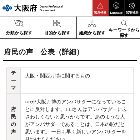
大阪府
緊急情報
Language
閲覧補助
キーワードから
分類から探す
目的から探す
組織から探す
探す
府民の声 公表（詳細）
テ
大阪・関西万博に関するもの
ー
マ
○○が大阪万博のアンバサダーになっているこ
府
とに反対します。 □□さんはアンバサダーにふ
民
さわしくないと思うからです。あのような人
の
がアンバサダーであることは、日本の恥だと
声
思います。 一日も早く新しいアンバサダーを
見つけてください。