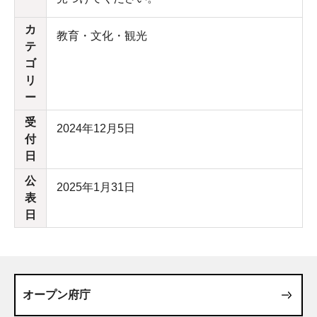
カ
教育・文化・観光
テ
ゴ
リ
ー
受
2024年12月5日
付
日
公
2025年1月31日
表
日
オープン府庁