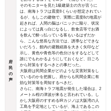
そのモニターを見た1級建築士の方が言うに
は、南海トラフは震度8くらいが想定されてい
るが、もしこの建物で、実際に震度8の地震が
起きれば、人間の脳はパニックに陥り、状況
によっては真っ白になるし、飲食店等でお酒
を飲んで酔っ払っている客もいるはずだか
ら、こんな悠長な方法では、誘導などできな
いだろう。館内の避難経路を大きく矢印など
示し、黄色や青色等の色分けをするなどして
誰にでもわかるようにしておくなど、日ごろ
府
から対策をするべきとの事だった。
民
大阪府は民間企業がどのような災害対策をし
の
ているのかを把握し、府からも民間企業に有
声
効な対策等を周知するべきだ。
さらに、南海トラフ地震が発生した場合は、2
メートル程の津波が来ると言われている。し
かし大阪府のすすめるIRカジノは大阪湾の人
工島を予定地としているが、海上であるこの