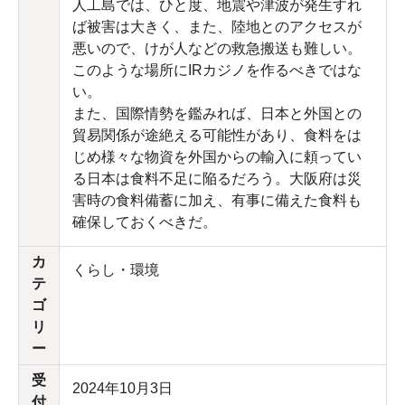
人工島では、ひと度、地震や津波が発生すれ
ば被害は大きく、また、陸地とのアクセスが
悪いので、けが人などの救急搬送も難しい。
このような場所にIRカジノを作るべきではな
い。
また、国際情勢を鑑みれば、日本と外国との
貿易関係が途絶える可能性があり、食料をは
じめ様々な物資を外国からの輸入に頼ってい
る日本は食料不足に陥るだろう。大阪府は災
害時の食料備蓄に加え、有事に備えた食料も
確保しておくべきだ。
カ
くらし・環境
テ
ゴ
リ
ー
受
2024年10月3日
付