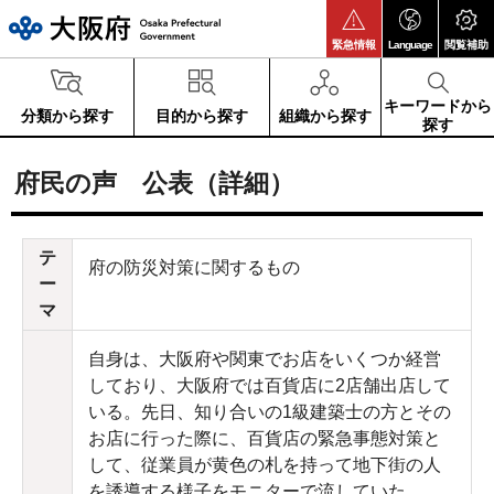
大阪府
緊急情報
Language
閲覧補助
キーワードから
分類から探す
目的から探す
組織から探す
探す
府民の声 公表（詳細）
テ
府の防災対策に関するもの
ー
マ
自身は、大阪府や関東でお店をいくつか経営
しており、大阪府では百貨店に2店舗出店して
いる。先日、知り合いの1級建築士の方とその
お店に行った際に、百貨店の緊急事態対策と
して、従業員が黄色の札を持って地下街の人
を誘導する様子をモニターで流していた。