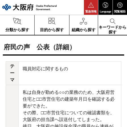
大阪府
緊急情報
Language
閲覧補助
キーワードから
分類から探す
目的から探す
組織から探す
探す
府民の声 公表（詳細）
テ
職員対応に関するもの
ー
マ
私は自身が勤める○○の業務のため、大阪府営
住宅と□□市営住宅の建築年月日を確認する必
要ができた。
その際、□□市営住宅についての確認書類を、
大阪府の担当課へ誤送付してしまった。
後日、大阪府の施設保全課の職員から連絡が