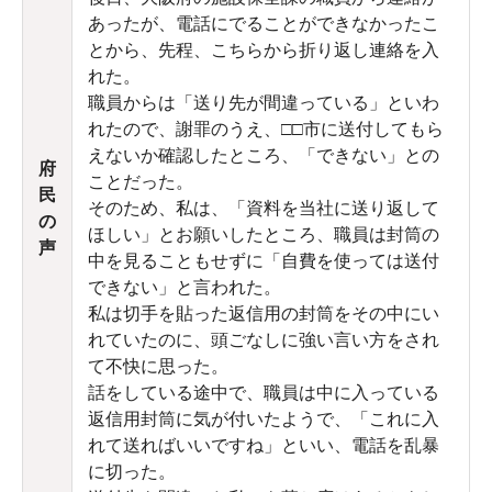
あったが、電話にでることができなかったこ
とから、先程、こちらから折り返し連絡を入
れた。
職員からは「送り先が間違っている」といわ
れたので、謝罪のうえ、□□市に送付してもら
えないか確認したところ、「できない」との
府
ことだった。
民
そのため、私は、「資料を当社に送り返して
の
ほしい」とお願いしたところ、職員は封筒の
声
中を見ることもせずに「自費を使っては送付
できない」と言われた。
私は切手を貼った返信用の封筒をその中にい
れていたのに、頭ごなしに強い言い方をされ
て不快に思った。
話をしている途中で、職員は中に入っている
返信用封筒に気が付いたようで、「これに入
れて送ればいいですね」といい、電話を乱暴
に切った。