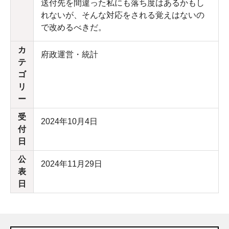
送付先を間違った私にも落ち度はあるかもし
れないが、そんな対応をされる覚えはないの
で改めるべきだ。
カ
府政運営・統計
テ
ゴ
リ
ー
受
2024年10月4日
付
日
公
2024年11月29日
表
日