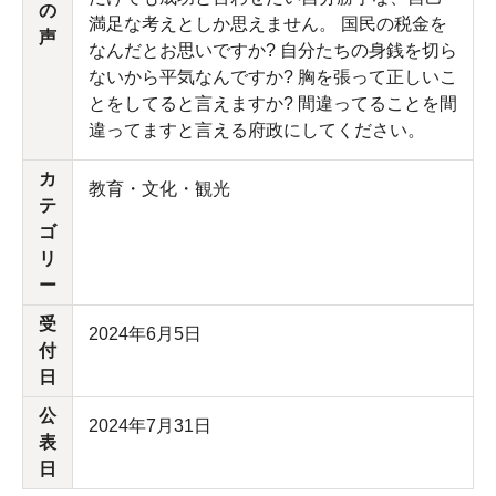
の
満足な考えとしか思えません。 国民の税金を
声
なんだとお思いですか? 自分たちの身銭を切ら
ないから平気なんですか? 胸を張って正しいこ
とをしてると言えますか? 間違ってることを間
違ってますと言える府政にしてください。
カ
教育・文化・観光
テ
ゴ
リ
ー
受
2024年6月5日
付
日
公
2024年7月31日
表
日