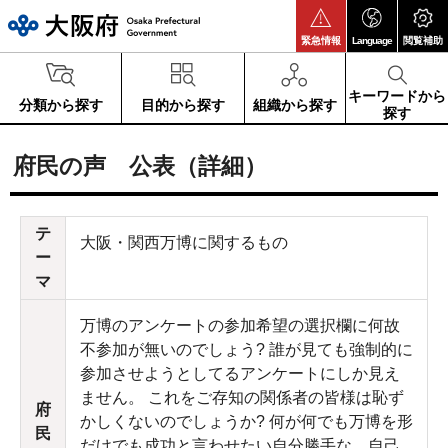
大阪府
緊急情報
Language
閲覧補助
キーワードから
分類から探す
目的から探す
組織から探す
探す
府民の声 公表（詳細）
テ
大阪・関西万博に関するもの
ー
マ
万博のアンケートの参加希望の選択欄に何故
不参加が無いのでしょう? 誰が見ても強制的に
参加させようとしてるアンケートにしか見え
ません。 これをご存知の関係者の皆様は恥ず
府
かしくないのでしょうか? 何が何でも万博を形
民
だけでも成功と言わせたい自分勝手な、自己