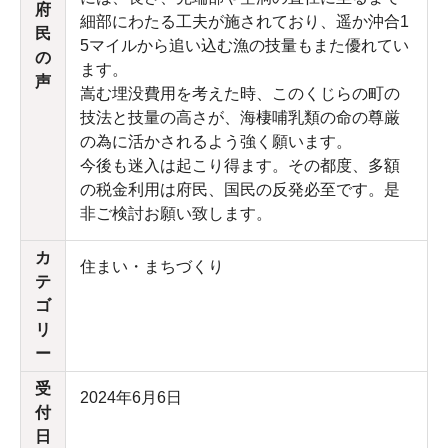
府
細部にわたる工夫が施されており、遥か沖合1
民
5マイルから追い込む漁の技量もまた優れてい
の
ます。
声
嵩む埋没費用を考えた時、このくじらの町の
技法と技量の高さが、海棲哺乳類の命の尊厳
の為に活かされるよう強く願います。
今後も迷入は起こり得ます。その都度、多額
の税金利用は府民、国民の反発必至です。是
非ご検討お願い致します。
カ
住まい・まちづくり
テ
ゴ
リ
ー
受
2024年6月6日
付
日