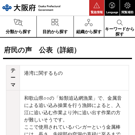
大阪府
緊急情報
Language
閲覧補助
キーワードから
分類から探す
目的から探す
組織から探す
探す
府民の声 公表（詳細）
テ
港湾に関するもの
ー
マ
和歌山県○○の「鯨類追込網漁業」で、金属音
による追い込み操業を行う漁師によると、入
江に追い込む作業より沖に追い出す作業の方
が難しいそうです。
ここで使用されているバンガーという金属棒
には、長さ、先端部や空洞の直径に至るまで