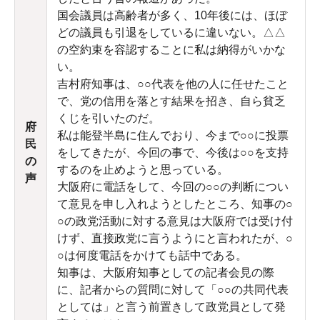
国会議員は高齢者が多く、10年後には、ほぼ
どの議員も引退をしているに違いない。△△
の空約束を容認することに私は納得がいかな
い。
吉村府知事は、○○代表を他の人に任せたこと
で、党の信用を落とす結果を招き、自ら貧乏
くじを引いたのだ。
府
私は能登半島に住んでおり、今まで○○に投票
民
をしてきたが、今回の事で、今後は○○を支持
の
するのを止めようと思っている。
声
大阪府に電話をして、今回の○○の判断につい
て意見を申し入れようとしたところ、知事の○
○の政党活動に対する意見は大阪府では受け付
けず、直接政党に言うようにと言われたが、○
○は何度電話をかけても話中である。
知事は、大阪府知事としての記者会見の際
に、記者からの質問に対して「○○の共同代表
としては」と言う前置きして政党員として発