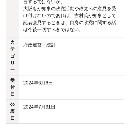
言するではないか。
大阪府が知事の政党活動や政党への意見を受
け付けないのであれば、吉村氏が知事として
記者会見するときは、自身の政党に関する話
は今後一切すべきではない。
カ
府政運営・統計
テ
ゴ
リ
ー
受
2024年6月6日
付
日
公
2024年7月31日
表
日