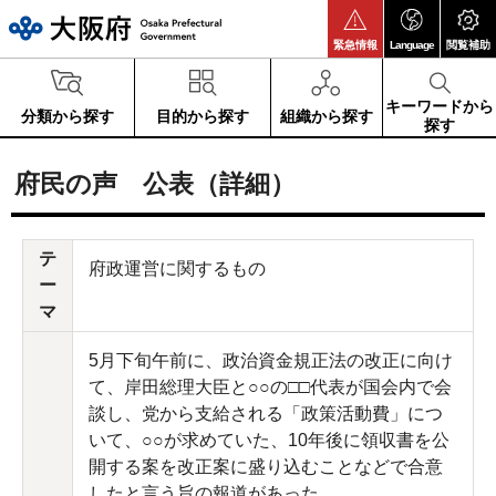
大阪府
緊急情報
Language
閲覧補助
キーワードから
分類から探す
目的から探す
組織から探す
探す
府民の声 公表（詳細）
テ
府政運営に関するもの
ー
マ
5月下旬午前に、政治資金規正法の改正に向け
て、岸田総理大臣と○○の□□代表が国会内で会
談し、党から支給される「政策活動費」につ
いて、○○が求めていた、10年後に領収書を公
開する案を改正案に盛り込むことなどで合意
したと言う旨の報道があった。