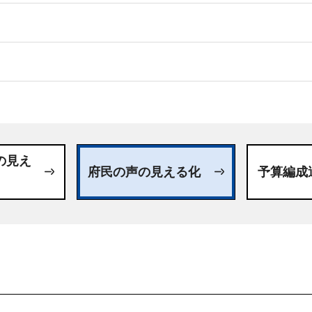
日
の見え
府民の声の見える化
予算編成