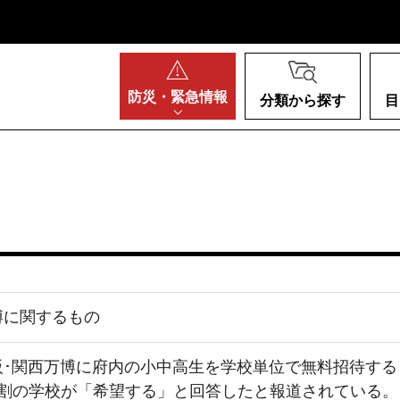
阪府
防災・
緊急情報
分類から探す
目
博に関するもの
阪･関西万博に府内の小中高生を学校単位で無料招待す
7割の学校が「希望する」と回答したと報道されている