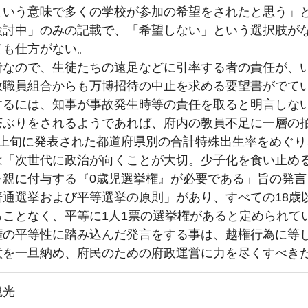
という意味で多くの学校が参加の希望をされたと思う」
検討中」のみの記載で、「希望しない」という選択肢が
ても仕方がない。
者なので、生徒たちの遠足などに引率する者の責任が、
教職員組合からも万博招待の中止を求める要望書がでて
するには、知事が事故発生時等の責任を取ると明言しな
茶ぶりをされるようであれば、府内の教員不足に一層の
月上旬に発表された都道府県別の合計特殊出生率をめぐ
は「次世代に政治が向くことが大切。少子化を食い止め
を親に付与する『0歳児選挙権』が必要である」旨の発
普通選挙および平等選挙の原則」があり、すべての18歳
ることなく、平等に1人1票の選挙権があると定められて
権の平等性に踏み込んだ発言をする事は、越権行為に等
意を一旦納め、府民のための府政運営に力を尽くすべき
観光