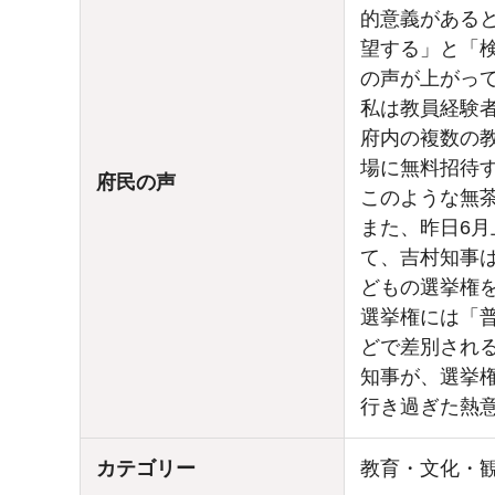
的意義がある
望する」と「
の声が上がっ
私は教員経験
府内の複数の
場に無料招待
府民の声
このような無
また、昨日6
て、吉村知事
どもの選挙権
選挙権には「
どで差別され
知事が、選挙
行き過ぎた熱
カテゴリー
教育・文化・