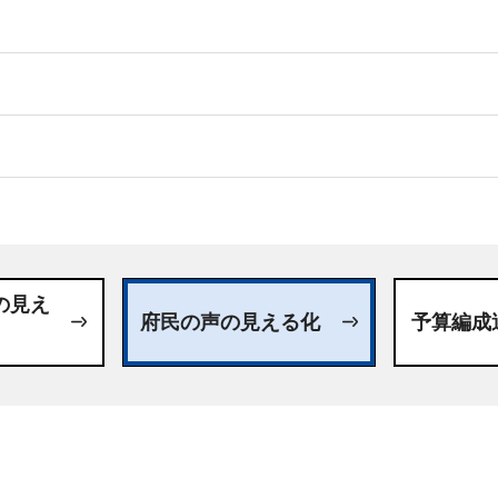
日
の見え
府民の声の見える化
予算編成