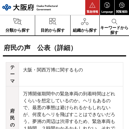
大阪府
緊急情報
Language
閲覧補助
キーワードから
分類から探す
目的から探す
組織から探す
探す
府民の声 公表（詳細）
テ
大阪・関西万博に関するもの
ー
マ
万博開催期間中の緊急車両の到着時間はどれ
くらいを想定しているのか。ヘリもあるの
で、最悪の事態は避けられるかもしれない
府
が、何度もヘリを飛ばすことはできないだろ
民
う。夢洲の周辺は渋滞するため、緊急車両も
の
１時間、２時間かかるかもしれない。それで