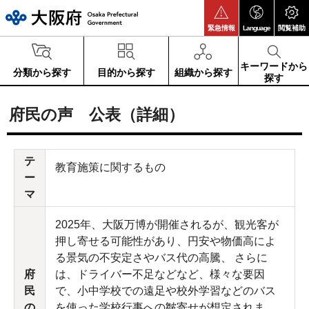
大阪府
緊急情報
Language
閲覧補助
キーワードから
分類から探す
目的から探す
組織から探す
探す
府民の声 公表（詳細）
テ
教育施策に関するもの
ー
マ
2025年、大阪万博が開催されるが、観光客が
押し寄せる可能性があり、円安や物価高によ
る景気の不安定さやバス代の高騰、 さらに
府
は、ドライバー不足などなど、様々な要因
民
で、小中学校での遠足や校外学習などのバス
の
を使った学校行事への皺寄せが想定されま