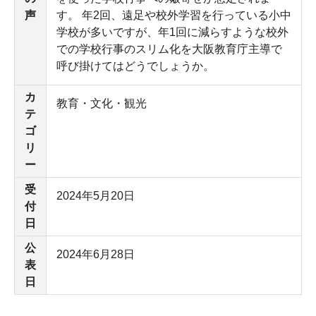
声
す。 年2回、遠足や校外学習を行っている小中
学校が多いですが、年1回に減らすような校外
での学校行事のスリム化を大阪教育庁主導で
呼び掛けてはどうでしょうか。
カ
教育・文化・観光
テ
ゴ
リ
ー
受
2024年5月20日
付
日
公
2024年6月28日
表
日