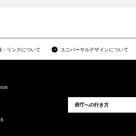
権・リンクについて
ユニバーサルデザインについて
008
府庁への行き方
6