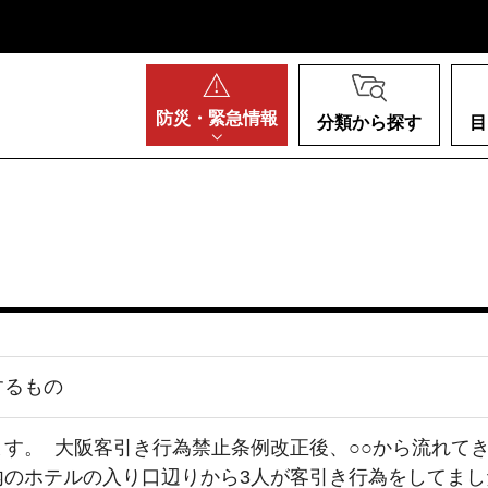
阪府
防災・
緊急情報
分類から探す
目
するもの
す。 大阪客引き行為禁止条例改正後、○○から流れてき
のホテルの入り口辺りから3人が客引き行為をしてました