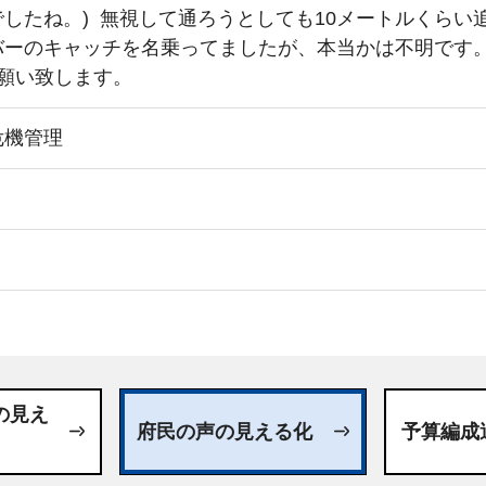
したね。) 無視して通ろうとしても10メートルくら
バーのキャッチを名乗ってましたが、本当かは不明です
願い致します。
危機管理
日
日
の見え
府民の声の見える化
予算編成