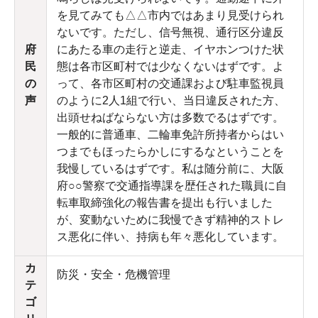
を見てみても△△市内ではあまり見受けられ
ないです。ただし、信号無視、通行区分違反
府
にあたる車の走行と逆走、イヤホンつけた状
民
態は各市区町村では少なくないはずです。よ
の
って、各市区町村の交通課および駐車監視員
声
のように2人1組で行い、当日違反された方、
出頭せねばならない方は多数でるはずです。
一般的に普通車、二輪車免許所持者からはい
つまでもほったらかしにするなということを
我慢しているはずです。私は随分前に、大阪
府○○警察で交通指導課を歴任された職員に自
転車取締強化の報告書を提出も行いました
が、変動ないために我慢できず精神的ストレ
ス悪化に伴い、持病も年々悪化しています。
カ
防災・安全・危機管理
テ
ゴ