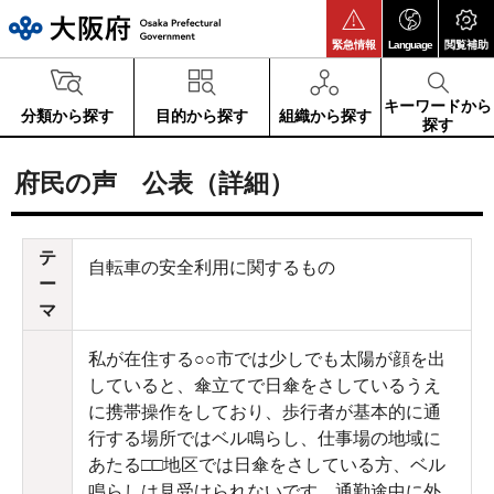
大阪府
緊急情報
Language
閲覧補助
キーワードから
分類から探す
目的から探す
組織から探す
探す
府民の声 公表（詳細）
テ
自転車の安全利用に関するもの
ー
マ
私が在住する○○市では少しでも太陽が顔を出
していると、傘立てで日傘をさしているうえ
に携帯操作をしており、歩行者が基本的に通
行する場所ではベル鳴らし、仕事場の地域に
あたる□□地区では日傘をさしている方、ベル
鳴らしは見受けられないです。通勤途中に外