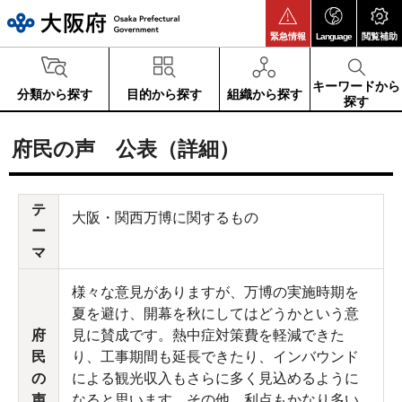
大阪府
緊急情報
Language
閲覧補助
キーワードから
分類から探す
目的から探す
組織から探す
探す
府民の声 公表（詳細）
テ
大阪・関西万博に関するもの
ー
マ
様々な意見がありますが、万博の実施時期を
夏を避け、開幕を秋にしてはどうかという意
府
見に賛成です。熱中症対策費を軽減できた
民
り、工事期間も延長できたり、インバウンド
の
による観光収入もさらに多く見込めるように
声
なると思います。その他、利点もかなり多い