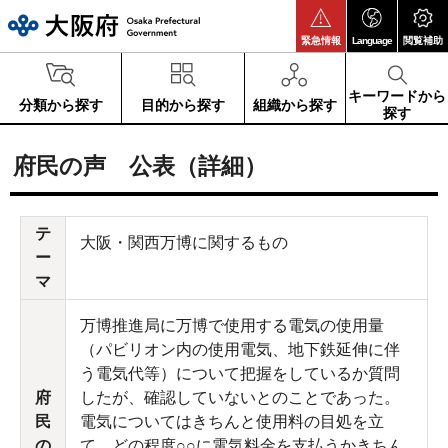
大阪府
緊急情報
Language
閲覧補助
キーワードから
分類から探す
目的から探す
組織から探す
探す
府民の声 公表（詳細）
テ
大阪・関西万博に関するもの
ー
マ
万博推進局に万博で使用する電気の使用量
（パビリオン内の使用電気、地下鉄延伸に伴
う電気代等）について把握をしているか質問
府
したが、確認していないとのことであった。
民
電気についてはきちんと使用料の目処を立
の
て、どの程度○○に電気料金を支払うかきちん