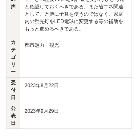
声
と確認しておくべきである。また省エネ関連
として、万博に予算を使うのではなく、家庭
内の蛍光灯をLED電球に変更する等の補助を
もっと進めるべきである。
カ
都市魅力・観光
テ
ゴ
リ
ー
受
2023年8月22日
付
日
公
2023年9月29日
表
日