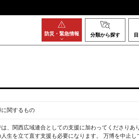
阪府
防災・
緊急情報
分類から探す
目
博に関するもの
では、関西広域連合としての支援に加わってくださりあり
の人生を立て直す支援も必要になります。 万博を中止し