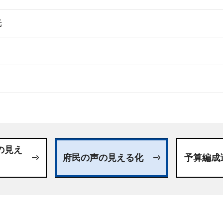
光
日
の見え
府民の声の見える化
予算編成