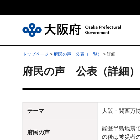
大
トップページ
>
府民の声 公表（一覧）
> 詳細
府民の声 公表（詳細）
テーマ
大阪・関西万
能登半島地震
府民の声
の後は被災者