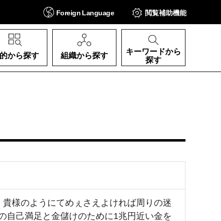
Foreign
Language
閲覧補助
機能
キーワードから
的から探す
組織から探す
探す
だ?? 貴様のようにてめぇさえよければ周りの迷
 貴様らの自己満足と金儲けのために1兆円近い金を