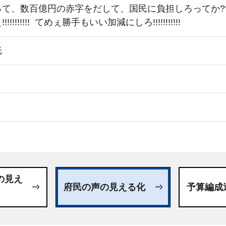
、数百億円の赤字をだして、国民に負担しろってか??????? ふ
!!!!!!!! てめぇ勝手もいい加減にしろ!!!!!!!!!!!
光
日
の見え
府民の声の見える化
予算編成