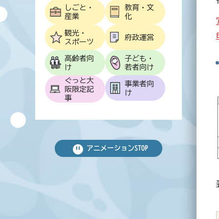
しごと・
教育・文
産業
化
観光・
府政運営
スポーツ
高齢者向
子ども・
け
若者向け
ぐっと大
事業者向
阪限定記
け
事
アニメーション
STOP