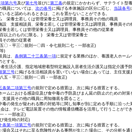
一項第六号
及び
第七号
並びに
第三条
の規定にかかわらず、サテライト型
の職員については、
次の各号
に掲げる本体施設の区分に応じ、
当該各号
ていると認められるときは、これを置かないことができる。
ム 栄養士若しくは管理栄養士又は調理員、事務員その他の職員
施設 支援相談員、栄養士若しくは管理栄養士又は調理員、事務員その
栄養士若しくは管理栄養士又は調理員、事務員その他の従業者
が百以上のものに限る。)
栄養士又は管理栄養士
員その他の従業者
則五〇・平三〇規則一〇四・令七規則二七・一部改正)
等)
談員は、
条例第二十三条第一項
に規定する業務のほか、養護老人ホーム
のとする。
居者生活介護、指定地域密着型特定施設入居者生活介護又は指定介護予
項第三号
に掲げる生活相談員を置いていない場合にあっては、主任支援
則八五・平三〇規則一〇四・一部改正)
五条第二項第三号
の規則で定める措置は、次に掲げる措置とする。
ホームにおける感染症及び食中毒の予防及びまん延の防止のための対策
、支援員その他の職員に周知徹底を図ること。
中毒の発生が疑われる際の対処等に関し知事が別に定める手順に沿った
員会は、テレビ電話装置その他の情報通信機器を活用して行うことがで
一・一部改正)
び発生時の対応)
十条第一項第三号
の規則で定める措置は、次に掲げる措置とする。
た場合又はそれに至る危険性がある事態が生じた場合に、その分析を通