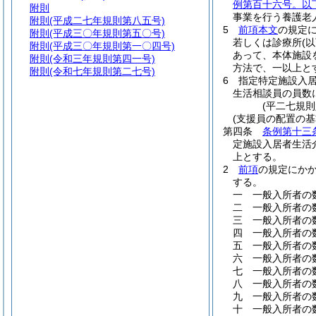
例第百十六号。以
附則
事業を行う養護老
附則
(平成二七年規則第八五号)
5
前項本文
の規定
附則
(平成三〇年規則第五〇号)
若しくは診療所
(
附則
(平成三〇年規則第一〇四号)
あって、本体施設
附則
(令和三年規則第四一号)
方法で、一以上と
附則
(令和七年規則第二七号)
6
指定特定施設入
生活相談員の員数
(平二七規
(支援員の配置の基
第四条
条例第十三
定施設入居者生活
上とする。
2
前項
の規定にか
する。
一
一般入所者の
二
一般入所者の
三
一般入所者の
四
一般入所者の
五
一般入所者の
六
一般入所者の
七
一般入所者の
八
一般入所者の
九
一般入所者の
十
一般入所者の