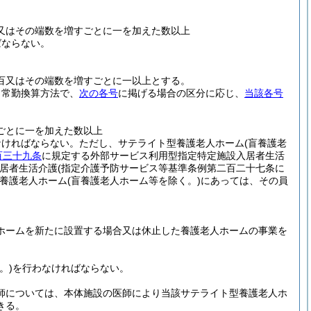
又はその端数を増すごとに一を加えた数以上
ばならない。
百又はその端数を増すごとに一以上とする。
、常勤換算方法で、
次の各号
に掲げる場合の区分に応じ、
当該各号
ごとに一を加えた数以上
なければならない。
ただし、サテライト型養護老人ホーム
(盲養護老
百三十九条
に規定する外部サービス利用型指定特定施設入居者生活
居者生活介護
(指定介護予防サービス等基準条例第二百二十七条に
養護老人ホーム
(盲養護老人ホーム等を除く。)
にあっては、その員
ホームを新たに設置する場合又は休止した養護老人ホームの事業を
。)
を行わなければならない。
師については、本体施設の医師により当該サテライト型養護老人ホ
きる。