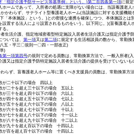
下「指定介護予防サービス等基準例」という。)
第二百四条第一項
に規定
人ホームであって、入所者の処遇に支障がない場合には、当該養護老人
にかかわらず、サテライト型養護老人ホーム
(当該施設に対する支援機能
以下「本体施設」という。)
との密接な連携を確保しつつ、本体施設とは
を設置する法人により設置されるものをいう。以下同じ。)
(盲養護老人
する。
居者生活介護、指定地域密着型特定施設入居者生活介護又は指定介護予
については、
第一項
又は
第二項
に規定する生活相談員の数から、常勤換
則八五・平三〇規則一〇四・一部改正)
準)
条第一項第四号
の規則で定める員数は、常勤換算方法で、一般入所者
(
介護又は指定介護予防特定施設入居者生活介護の提供を受けていないも
かわらず、盲養護老人ホーム等に置くべき支援員の員数は、常勤換算方
数が二十以下の場合 四以上
数が二十を超え三十以下の場合 五以上
数が三十を超え四十以下の場合 六以上
数が四十を超え五十以下の場合 七以上
数が五十を超え六十以下の場合 八以上
数が六十を超え七十以下の場合 十以上
数が七十を超え八十以下の場合 十一以上
数が八十を超え九十以下の場合 十二以上
数が九十を超え百以下の場合 十四以上
数が百を超え百十以下の場合 十四以上