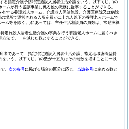
する指定介護予防特定施設入居者生活介護をいう。以下同じ。)
の
ホームが行う当該事業に係る他の職務に従事することができる。
を有する養護老人ホーム、介護老人保健施設、介護医療院又は病院
別の場所で運営される入所定員が二十九人以下の養護老人ホームで
ホーム等を除く。)
にあっては、主任生活相談員の員数は、常勤換算
防特定施設入居者生活介護の事業を行う養護老人ホームに置くべき
算方法で、一を減じた数とすることができる。
入所者であって、指定特定施設入居者生活介護、指定地域密着型特
のをいう。以下同じ。)
の数が十五又はその端数を増すごとに一以
法で、
次の各号
に掲げる場合の区分に応じ、
当該各号
に定める数と