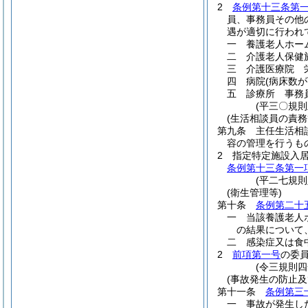
2
条例第十三条第
員、事務員その他
遇が適切に行われ
一
養護老人ホー
二
介護老人保健
三
介護医療院 
四
病院
(病床数
五
診療所 事務
(平三〇規
(生活相談員の責務
第九条
主任生活相
容の管理を行うも
2
指定特定施設入
条例第十三条第一
(平二七規
(衛生管理等)
第十条
条例第二十
一
当該養護老人
の結果について
二
感染症又は食
2
前項第一号
の委
(令三規則四
(事故発生の防止及
第十一条
条例第三
一
事故が発生し