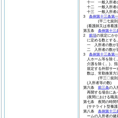
十一
一般入所者
十二
一般入所者
十三
一般入所者
3
条例第十三条第
(平二七規
(看護師又は准看護
第五条
条例第十三
2
前項
の規定にか
に定める数とする
一
入所者の数が
二
入所者の数が
3
条例第十三条第
人ホーム等を除く。
介護を除く。)
、指
規定する外部サー
数は、常勤換算方
(平三〇規
(入所者等の数)
第六条
前三条
の入
再開する場合にあ
(夜間における職員
第七条
夜間の時間
(サテライト型養
第八条
条例第十三
ームの入所者の健