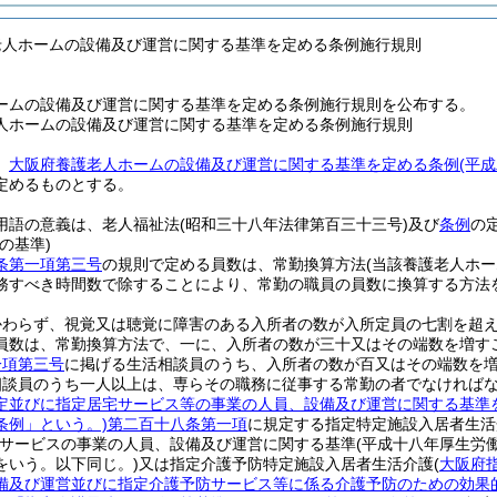
老人ホームの設備及び運営に関する基準を定める条例施行規則
ームの設備及び運営に関する基準を定める条例施行規則を公布する。
人ホームの設備及び運営に関する基準を定める条例施行規則
、
大阪府養護老人ホームの設備及び運営に関する基準を定める条例
(平
定めるものとする。
用語の意義は、老人福祉法
(昭和三十八年法律第百三十三号)
及び
条例
の
の基準)
条第一項第三号
の規則で定める員数は、常勤換算方法
(当該養護老人ホ
務すべき時間数で除することにより、常勤の職員の員数に換算する方法
。
かわらず、視覚又は聴覚に障害のある入所者の数が入所定員の七割を超
員数は、常勤換算方法で、一に、入所者の数が三十又はその端数を増す
一項第三号
に掲げる生活相談員のうち、入所者の数が百又はその端数を
相談員のうち一人以上は、専らその職務に従事する常勤の者でなければ
定並びに指定居宅サービス等の事業の人員、設備及び運営に関する基準
条例」という。)
第二百十八条第一項
に規定する指定特定施設入居者生活
型サービスの事業の人員、設備及び運営に関する基準
(平成十八年厚生労
をいう。以下同じ。)
又は指定介護予防特定施設入居者生活介護
(
大阪府
備及び運営並びに指定介護予防サービス等に係る介護予防のための効果