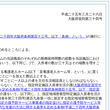
平成二十五年三月二十六日
大阪府規則第三十四号
成二十四年大阪府条例第百十三号。以下「条例」という。)
の施行に
定めるところによる。
ームの当該職員のそれぞれの勤務延時間数の総数を当該施設におけ
をいう。以下同じ。)
で、入所者の数が三十又はその端数を増すご
える養護老人ホーム
(以下「盲養護老人ホーム等」という。)
に置く
ごとに一を加えた数以上とする。
増すごとに一人以上の者を主任生活相談員としなければならない。
ならない。
ただし、指定特定施設入居者生活介護
(
大阪府指定居宅サ
を定める条例
(平成二十四年大阪府条例第百十五号。以下「指定居
介護をいう。以下同じ。)
、指定地域密着型特定施設入居者生活介
働省令第三十四号)
第百九条第一項に規定する指定地域密着型特定施
指定介護予防サービス事業者の指定並びに指定介護予防サービス等
的な支援の方法に関する基準を定める条例
(平成二十四年大阪府条