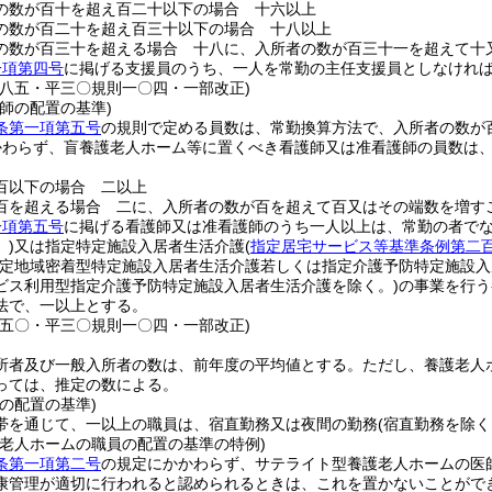
の数が百十を超え百二十以下の場合 十六以上
の数が百二十を超え百三十以下の場合 十八以上
の数が百三十を超える場合 十八に、入所者の数が百三十一を超えて十
一項第四号
に掲げる支援員のうち、一人を常勤の主任支援員としなけれ
則八五・平三〇規則一〇四・一部改正)
師の配置の基準)
条第一項第五号
の規則で定める員数は、常勤換算方法で、入所者の数が
かわらず、盲養護老人ホーム等に置くべき看護師又は准看護師の員数は
。
百以下の場合 二以上
百を超える場合 二に、入所者の数が百を超えて百又はその端数を増す
一項第五号
に掲げる看護師又は准看護師のうち一人以上は、常勤の者で
)
又は指定特定施設入居者生活介護
(
指定居宅サービス等基準条例第二
定地域密着型特定施設入居者生活介護若しくは指定介護予防特定施設入
ビス利用型指定介護予防特定施設入居者生活介護を除く。)
の事業を行う
法で、一以上とする。
則五〇・平三〇規則一〇四・一部改正)
所者及び一般入所者の数は、前年度の平均値とする。
ただし、養護老人
っては、推定の数による。
の配置の基準)
帯を通じて、一以上の職員は、宿直勤務又は夜間の勤務
(宿直勤務を除く
護老人ホームの職員の配置の基準の特例)
条第一項第二号
の規定にかかわらず、サテライト型養護老人ホームの医
康管理が適切に行われると認められるときは、これを置かないことがで