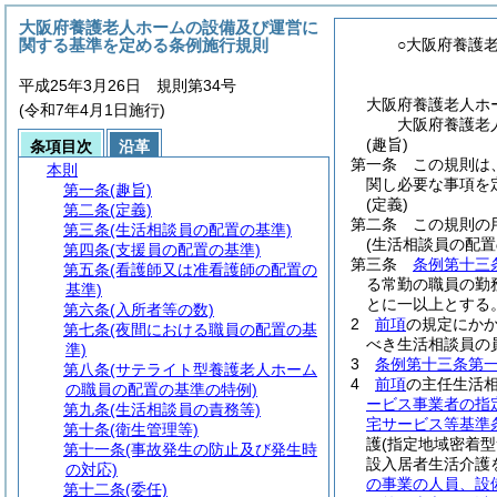
大阪府養護老人ホームの設備及び運営に
関する基準を定める条例施行規則
○大阪府養護
平成25年3月26日 規則第34号
大阪府養護老人ホ
(令和7年4月1日施行)
大阪府養護老
(趣旨)
条項目次
沿革
第一条
この規則は
本則
関し必要な事項を
第一条
(趣旨)
(定義)
第二条
(定義)
第二条
この規則の
第三条
(生活相談員の配置の基準)
(生活相談員の配置
第四条
(支援員の配置の基準)
第三条
条例第十三
第五条
(看護師又は准看護師の配置の
る常勤の職員の勤
基準)
とに一以上とする
第六条
(入所者等の数)
2
前項
の規定にか
第七条
(夜間における職員の配置の基
べき生活相談員の
準)
3
条例第十三条第
第八条
(サテライト型養護老人ホーム
4
前項
の主任生活
の職員の配置の基準の特例)
ービス事業者の指
第九条
(生活相談員の責務等)
宅サービス等基準
第十条
(衛生管理等)
護
(指定地域密着
第十一条
(事故発生の防止及び発生時
設入居者生活介護
の対応)
の事業の人員、設
第十二条
(委任)