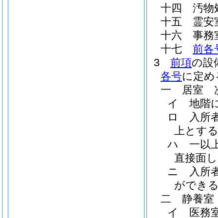
十四
汚物
十五
霊安
十六
事務
十七
前各
3
前項
の設
各号
に定め
一
居室 
イ
地階
ロ
入所
上とす
ハ
一以
直接面
ニ
入所
ができ
二
静養室
イ
医務