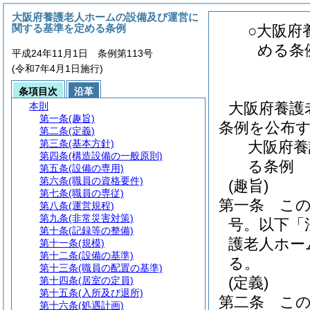
大阪府養護老人ホームの設備及び運営に
関する基準を定める条例
○大阪府
める条
平成24年11月1日 条例第113号
(令和7年4月1日施行)
条項目次
沿革
大阪府養護
本則
第一条
(趣旨)
条例を公布
第二条
(定義)
第三条
(基本方針)
大阪府養
第四条
(構造設備の一般原則)
る条例
第五条
(設備の専用)
第六条
(職員の資格要件)
(趣旨)
第七条
(職員の専従)
第一条
こ
第八条
(運営規程)
第九条
(非常災害対策)
号。以下「
第十条
(記録等の整備)
護老人ホー
第十一条
(規模)
第十二条
(設備の基準)
る。
第十三条
(職員の配置の基準)
(定義)
第十四条
(居室の定員)
第十五条
(入所及び退所)
第二条
こ
第十六条
(処遇計画)