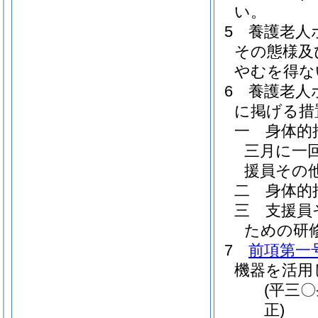
い。
5
養護老人
その態様及
やむを得な
6
養護老人
に掲げる措
一
身体的
三月に一
援員その
二
身体的
三
支援員
ための研
7
前項第一
機器を活用
(平三
正)