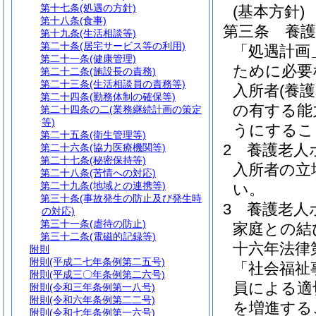
第十七条
(処遇の方針)
(基本方針)
第十八条
(食事)
第三条
養
第十九条
(生活相談等)
第二十条
(居宅サービス等の利用)
「処遇計画
第二十一条
(健康管理)
ために必要
第二十二条
(施設長の責務)
第二十三条
(生活相談員の責務等)
入所者
(養
第二十四条
(勤務体制の確保等)
の有する能
第二十四条の二
(業務継続計画の策定
等)
うにするこ
第二十五条
(衛生管理等)
2
養護老人
第二十六条
(協力医療機関等)
第二十七条
(秘密保持等)
入所者の立
第二十八条
(苦情への対応)
第二十九条
(地域との連携等)
い。
第三十条
(事故発生の防止及び発生時
3
養護老人
の対応)
第三十一条
(虐待の防止)
家庭との結
第三十二条
(電磁的記録等)
十六年法律
附則
附則
(平成二七年条例第二五号)
「社会福祉
附則
(平成三〇年条例第二六号)
員による適
附則
(令和三年条例第一八号)
附則
(令和六年条例第二二号)
を増進する
附則
(令和七年条例第一六号)