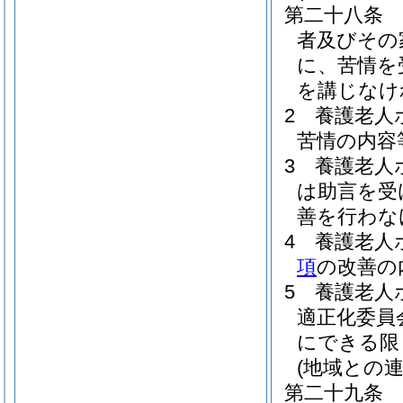
第二十八条
者及びその
に、苦情を
を講じなけ
2
養護老人
苦情の内容
3
養護老人
は助言を受
善を行わな
4
養護老人
項
の改善の
5
養護老人
適正化委員
にできる限
(地域との連
第二十九条