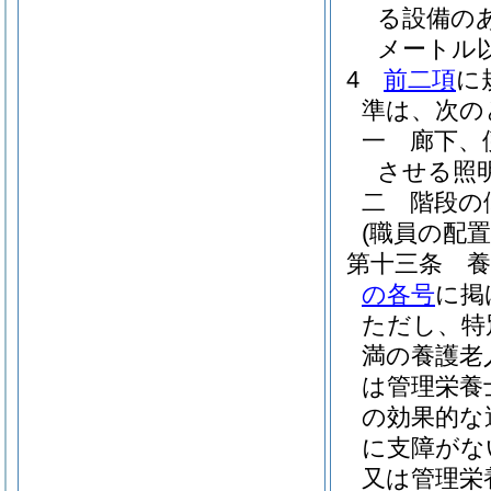
る設備の
メートル
4
前二項
に
準は、次の
一
廊下、
させる照
二
階段の
(職員の配置
第十三条
の各号
に掲
ただし、特
満の養護老
は管理栄養
の効果的な
に支障がな
又は管理栄