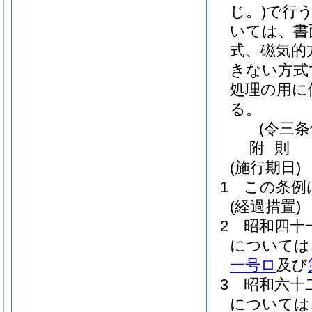
じ。)
で行
いては、書
式、磁気的
きない方式
処理の用に
る。
(令三
附
則
(施行期日)
1
この条例
(経過措置)
2
昭和四十
については
一号ロ
及び
3
昭和六十
については