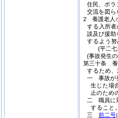
住民、ボラ
交流を図ら
2
養護老人
する入所者
談及び援助
するよう努
(平二
(事故発生
第三十条
するため、
一
事故が
生じた場
止のため
二
職員に
すること
三
前二号