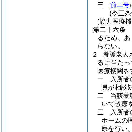
三
前二号
(令三
(協力医療機
第二十六条
るため、あ
らない。
2
養護老人
るに当たっ
医療機関を
一
入所者
員が相談
二
当該養
いて診療
三
入所者
ホームの
療を行い