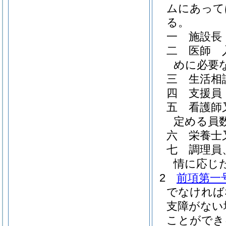
ムにあって
る。
一
施設長
二
医師 
めに必要
三
生活相
四
支援員
五
看護師
定める員
六
栄養士
七
調理員
情に応じ
2
前項第一
でなければ
支障がない
ことができ