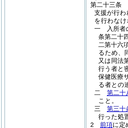
第二十三条
支援が行わ
を行わなけ
一
入所者
条第二十
二第十六
るため、
又は同法
行う者と
保健医療
る者との
二
第二十
こと。
三
第三十
行った処
2
前項
に定