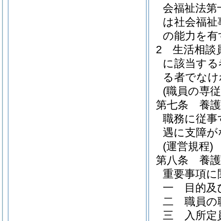
会福祉法第
は社会福祉
の能力を有
2
生活相談
に該当する
る者でなけ
(職員の専従
第七条
養
職務に従事
遇に支障が
(運営規程)
第八条
養
重要事項に
一
目的及
二
職員の
三
入所定