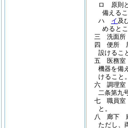
ロ
原則
備える
ハ
イ
及
めると
三
洗面所
四
便所 
設けるこ
五
医務室
機器を備
けること
六
調理室
二条第九
七
職員室
と。
八
廊下 
ただし、