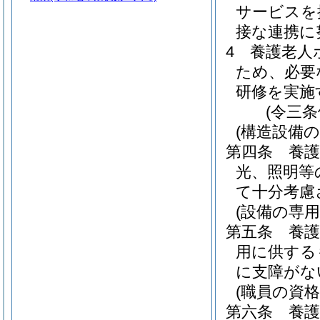
サービスを
接な連携に
4
養護老人
ため、必要
研修を実施
(令三
(構造設備の
第四条
養
光、照明等
て十分考慮
(設備の専用
第五条
養
用に供する
に支障がな
(職員の資格
第六条
養