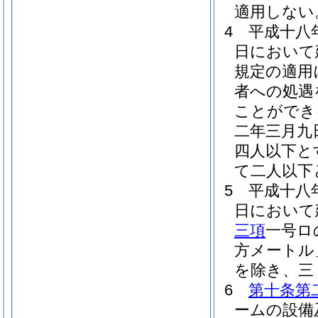
適用しない
4
平成十八
日において
規定の適用
者への処遇
ことができ
二年三月九
四人以下と
て二人以下
5
平成十八
日において
三項
一号ロ
方メートル
を除き、三
6
第十条第
ームの設備