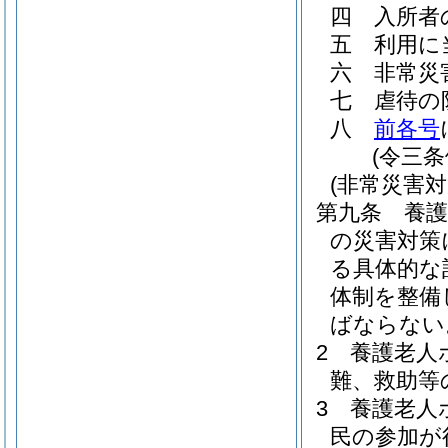
四
入所者
五
利用に
六
非常災
七
虐待の
八
前各号
(令三
(非常災害対
第九条
養
の災害対策
る具体的な
体制を整備
ばならない
2
養護老人
難、救助等
3
養護老人
民の参加が