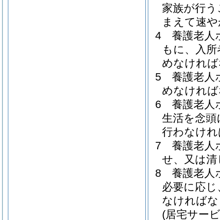
家族が行う
まえて速や
4
養護老人
もに、入所
めなければ
5
養護老人
めなければ
6
養護老人
生活を念頭
行わなけれ
7
養護老人
せ、又は清
8
養護老人
必要に応じ
なければな
(居宅サー