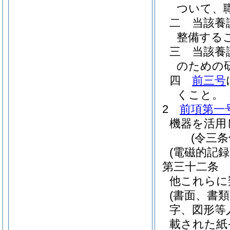
ついて、
二
当該養
整備する
三
当該養
のための
四
前三号
くこと。
2
前項第一
機器を活用
(令三
(電磁的記録
第三十二条
他これらに
(書面、書
字、図形等
載された紙