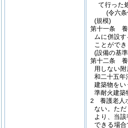
て行った
(令六
(規模)
第十一条
ムに併設す
ことができ
(設備の基準
第十二条
用しない附
和二十五年
建築物をい
準耐火建築
2
養護老人
ない。
ただ
より、当該
できる場合