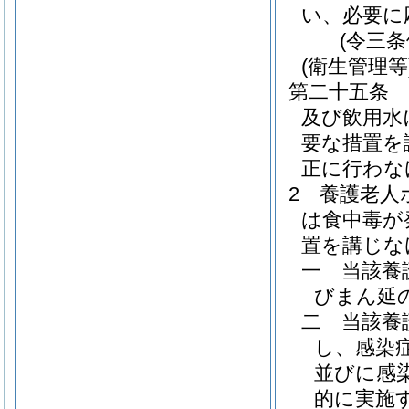
い、必要に
(令三
(衛生管理等
第二十五条
及び飲用水
要な措置を
正に行わな
2
養護老人
は食中毒が
置を講じな
一
当該養
びまん延
二
当該養
し、感染
並びに感
的に実施