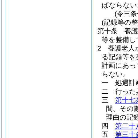
ばならない
(令三
(記録等の整
第十条
養
等を整備し
2
養護老人
る記録等を
計画にあっ
らない。
一
処遇計
二
行った
三
第十七
間、その
理由の記
四
第二十
五
第三十