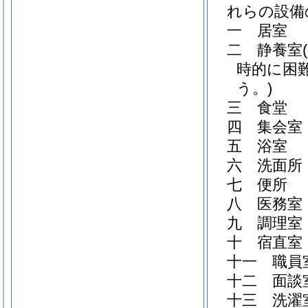
れらの設備
一
居室
二
静養室
時的に困
う。)
三
食堂
四
集会室
五
浴室
六
洗面所
七
便所
八
医務室
九
調理室
十
宿直室
十一
職員
十二
面談
十三
洗濯