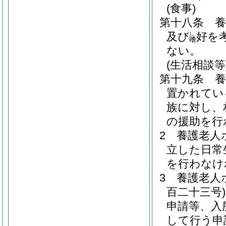
(食事)
第十八条
及び
好を
し
嗜
ない。
(生活相談等
第十九条
置かれてい
族に対し、
の援助を行
2
養護老人
立した日常
を行わなけ
3
養護老人
百二十三号)
申請等、入
して行う申