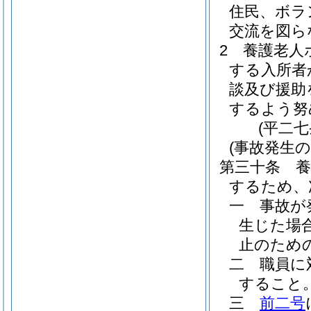
住民、ボラ
交流を図ら
2
養護老人
する入所者
談及び援助
するよう努
(平二
(事故発生
第三十条
するため、
一
事故が
生じた場
止のため
二
職員に
すること
三
前二号