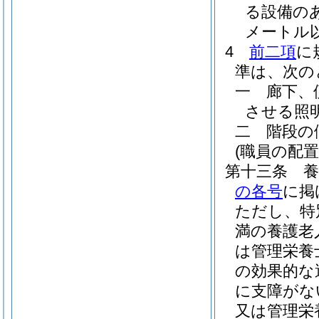
る設備の
メートル
4
前二項
に
準は、次の
一
廊下、
させる照
二
階段の
(職員の配置
第十三条
の各号
に掲
ただし、特
満の養護老
は管理栄養
の効果的な
に支障がな
又は管理栄