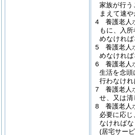
家族が行う
まえて速や
4
養護老人
もに、入所
めなければ
5
養護老人
めなければ
6
養護老人
生活を念頭
行わなけれ
7
養護老人
せ、又は清
8
養護老人
必要に応じ
なければな
(居宅サー