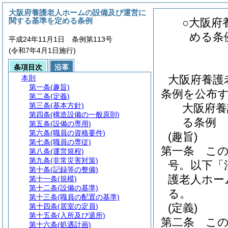
大阪府養護老人ホームの設備及び運営に
関する基準を定める条例
○大阪府
める条
平成24年11月1日 条例第113号
(令和7年4月1日施行)
条項目次
沿革
大阪府養護
本則
第一条
(趣旨)
条例を公布
第二条
(定義)
第三条
(基本方針)
大阪府養
第四条
(構造設備の一般原則)
る条例
第五条
(設備の専用)
第六条
(職員の資格要件)
(趣旨)
第七条
(職員の専従)
第一条
こ
第八条
(運営規程)
第九条
(非常災害対策)
号。以下「
第十条
(記録等の整備)
護老人ホー
第十一条
(規模)
第十二条
(設備の基準)
る。
第十三条
(職員の配置の基準)
(定義)
第十四条
(居室の定員)
第十五条
(入所及び退所)
第二条
こ
第十六条
(処遇計画)