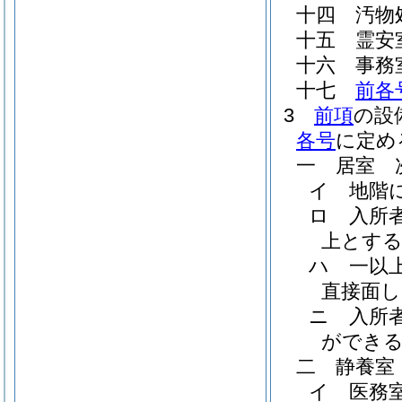
十四
汚物
十五
霊安
十六
事務
十七
前各
3
前項
の設
各号
に定め
一
居室 
イ
地階
ロ
入所
上とす
ハ
一以
直接面
ニ
入所
ができ
二
静養室
イ
医務