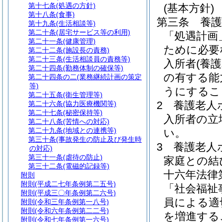
第十七条
(処遇の方針)
(基本方針)
第十八条
(食事)
第三条
養
第十九条
(生活相談等)
第二十条
(居宅サービス等の利用)
「処遇計画
第二十一条
(健康管理)
ために必要
第二十二条
(施設長の責務)
第二十三条
(生活相談員の責務等)
入所者
(養
第二十四条
(勤務体制の確保等)
の有する能
第二十四条の二
(業務継続計画の策定
等)
うにするこ
第二十五条
(衛生管理等)
2
養護老人
第二十六条
(協力医療機関等)
第二十七条
(秘密保持等)
入所者の立
第二十八条
(苦情への対応)
第二十九条
(地域との連携等)
い。
第三十条
(事故発生の防止及び発生時
3
養護老人
の対応)
第三十一条
(虐待の防止)
家庭との結
第三十二条
(電磁的記録等)
十六年法律
附則
附則
(平成二七年条例第二五号)
「社会福祉
附則
(平成三〇年条例第二六号)
員による適
附則
(令和三年条例第一八号)
附則
(令和六年条例第二二号)
を増進する
附則
(令和七年条例第一六号)