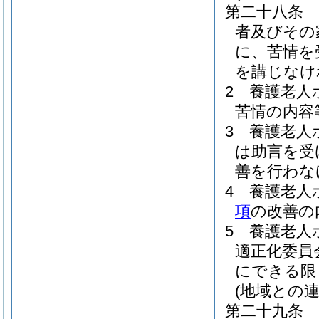
第二十八条
者及びその
に、苦情を
を講じなけ
2
養護老人
苦情の内容
3
養護老人
は助言を受
善を行わな
4
養護老人
項
の改善の
5
養護老人
適正化委員
にできる限
(地域との連
第二十九条