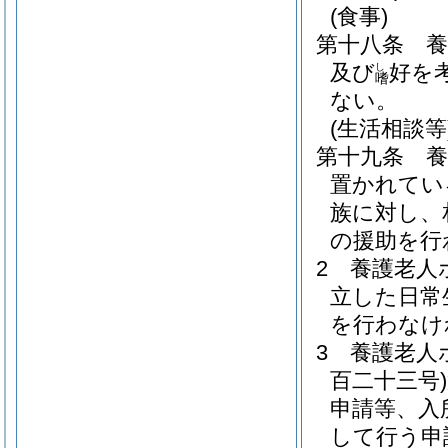
(食事)
第十八条
及び
好を
し
嗜
ない。
(生活相談等
第十九条
置かれてい
族に対し、
の援助を行
2
養護老人
立した日常
を行わなけ
3
養護老人
百二十三号)
申請等、入
して行う申