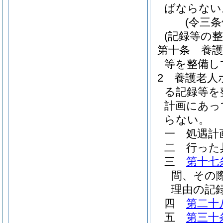
ばならない
(令三
(記録等の整
第十条
養
等を整備し
2
養護老人
る記録等を
計画にあっ
らない。
一
処遇計
二
行った
三
第十七
間、その
理由の記
四
第二十
五
第三十