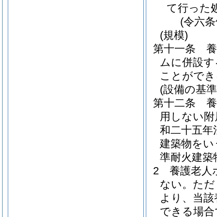
て行った
(令六
(規模)
第十一条
ムに併設す
ことができ
(設備の基準
第十二条
用しない附
和二十五年
建築物をい
準耐火建築
2
養護老人
ない。
ただ
より、当該
できる場合