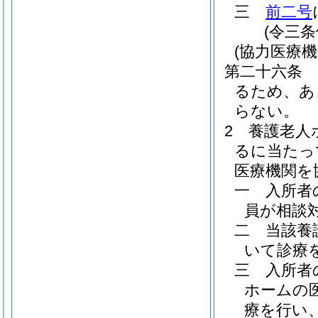
三
前二号
(令三
(協力医療機
第二十六条
るため、あ
らない。
2
養護老人
るに当たっ
医療機関を
一
入所者
員が相談
二
当該養
いて診療
三
入所者
ホームの
療を行い