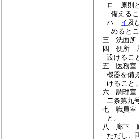
ロ
原則
備える
ハ
イ
及
めると
三
洗面所
四
便所 
設けるこ
五
医務室
機器を備
けること
六
調理室
二条第九
七
職員室
と。
八
廊下 
ただし、