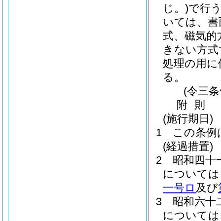
じ。)
で行
いては、書
式、磁気的
きない方式
処理の用に
る。
(令三
附
則
(施行期日)
1
この条例
(経過措置)
2
昭和四十
については
一号ロ
及び
3
昭和六十
については