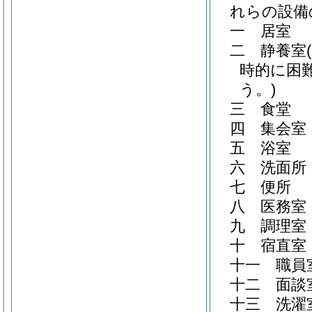
れらの設備
一
居室
二
静養室
時的に困
う。)
三
食堂
四
集会室
五
浴室
六
洗面所
七
便所
八
医務室
九
調理室
十
宿直室
十一
職員
十二
面談
十三
洗濯