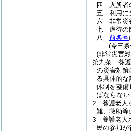
四
入所者
五
利用に
六
非常災
七
虐待の
八
前各号
(令三
(非常災害対
第九条
養
の災害対策
る具体的な
体制を整備
ばならない
2
養護老人
難、救助等
3
養護老人
民の参加が