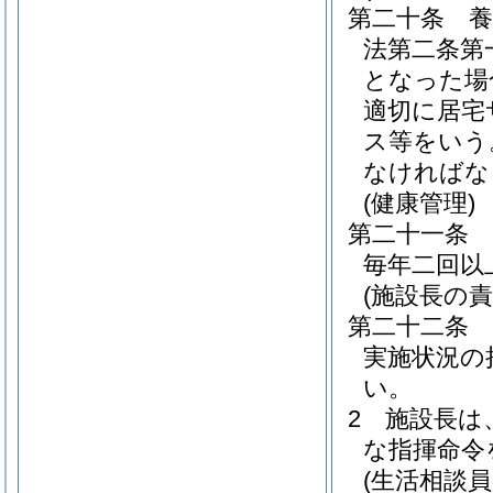
第二十条
法第二条第
となった場
適切に居宅
ス等をいう
なければな
(健康管理)
第二十一条
毎年二回以
(施設長の責
第二十二条
実施状況の
い。
2
施設長は
な指揮命令
(生活相談員