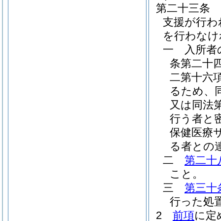
第二十三条
支援が行わ
を行わなけ
一
入所者
条第二十
二第十六
るため、
又は同法
行う者と
保健医療
る者との
二
第二十
こと。
三
第三十
行った処
2
前項
に定