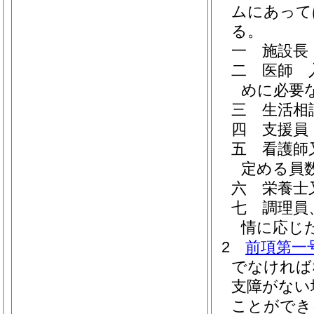
ムにあって
る。
一
施設長
二
医師 
めに必要
三
生活相
四
支援員
五
看護師
定める員
六
栄養士
七
調理員
情に応じ
2
前項第一
でなければ
支障がない
ことができ