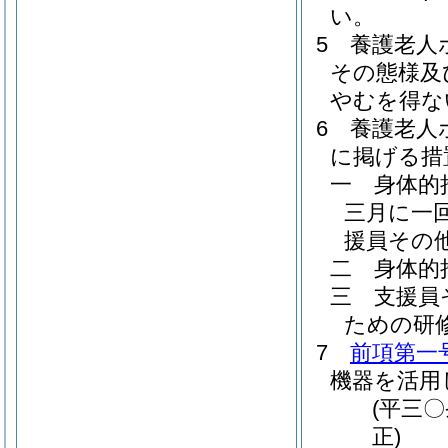
い。
5
養護老人
その態様及
やむを得な
6
養護老人
に掲げる措
一
身体的
三月に一
援員その
二
身体的
三
支援員
ための研
7
前項第一
機器を活用
(平三
正)