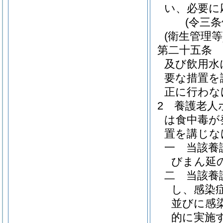
い、必要に
(令三
(衛生管理等
第二十五条
及び飲用水
要な措置を
正に行わな
2
養護老人
は食中毒が
置を講じな
一
当該養
びまん延
二
当該養
し、感染
並びに感
的に実施