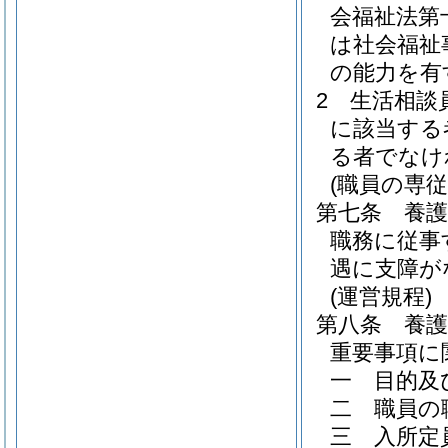
会福祉法第
は社会福祉
の能力を有
2
生活相談
に該当する
る者でなけ
(職員の専従
第七条
養
職務に従事
遇に支障が
(運営規程)
第八条
養
重要事項に
一
目的及
二
職員の
三
入所定