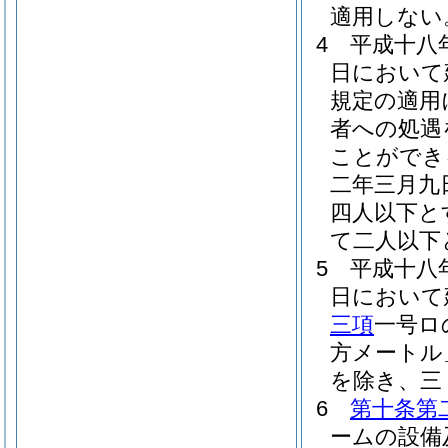
適用しない
4
平成十八
日において
規定の適用
者への処遇
ことができ
二年三月九
四人以下と
て二人以下
5
平成十八
日において
三項
一号ロ
方メートル
を除き、三
6
第十条第
ームの設備