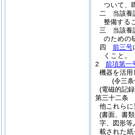
ついて、
二
当該養
整備する
三
当該養
のための
四
前三号
くこと。
2
前項第一
機器を活用
(令三
(電磁的記録
第三十二条
他これらに
(書面、書
字、図形等
載された紙