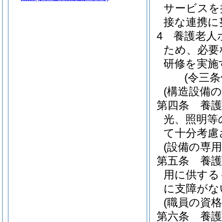
サービスを
接な連携に
4
養護老人
ため、必要
研修を実施
(令三
(構造設備の
第四条
養
光、照明等
て十分考慮
(設備の専用
第五条
養
用に供する
に支障がな
(職員の資格
第六条
養