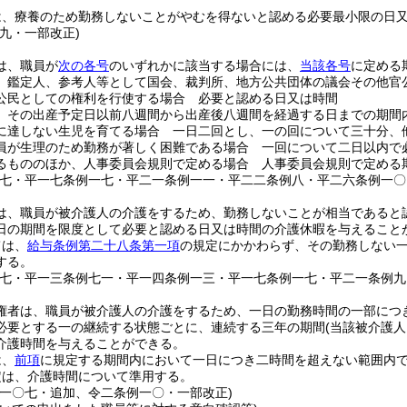
は、療養のため勤務しないことがやむを得ないと認める必要最小限の日
九・一部改正)
は、職員が
次の各号
のいずれかに該当する場合には、
当該各号
に定める
、鑑定人、参考人等として国会、裁判所、地方公共団体の議会その他官
公民としての権利を行使する場合 必要と認める日又は時間
 その出産予定日以前八週間から出産後八週間を経過する日までの期間
に達しない生児を育てる場合 一日二回とし、一の回について三十分、
員が生理のため勤務が著しく困難である場合 一回について二日以内で
るもののほか、人事委員会規則で定める場合 人事委員会規則で定める
例七・平一七条例一七・平二一条例一一・平二二条例八・平二六条例一〇
は、職員が被介護人の介護をするため、勤務しないことが相当であると
日の期間を限度として必要と認める日又は時間の介護休暇を与えること
ては、
給与条例第二十八条第一項
の規定にかかわらず、その勤務しない
する。
例七・平一三条例七一・平一四条例一三・平一七条例一七・平二一条例九
権者は、職員が被介護人の介護をするため、一日の勤務時間の一部につ
必要とする一の継続する状態ごとに、連続する三年の期間
(当該被介護
介護時間を与えることができる。
は、
前項
に規定する期間内において一日につき二時間を超えない範囲内
定は、介護時間について準用する。
例一〇七・追加、令二条例一〇・一部改正)