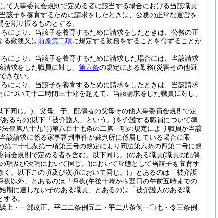
して人事委員会規則で定める者に該当する場合における当該職員
当該子を養育するために請求をしたときは、公務の正常な運営を
間を割り振るものとする。
ころにより、当該子を養育するために請求をしたときは、公務の正
よる勤務又は
前条第二項
に規定する勤務をすることを命ずることが
ころにより、当該子を養育するために請求した場合には、当該請求
該請求をした職員に対し、
第六条
の規定による勤務
(災害その他避
できない。
ころにより、当該子を養育するために請求をしたときは、当該請求
月について十二時間三十分を超えて、当該請求をした職員に対し、
以下同じ。)
、父母、子、配偶者の父母その他人事委員会規則で定
があるもの
(以下「被介護人」という。)
を介護する職員について準
年法律第八十九号)
第八百十七条の二第一項の規定により職員が当該
(当該請求に係る家事審判事件が裁判所に係属している場合に限
)
第二十七条第一項第三号の規定により同法第六条の四第二号に規
委員会規則で定める者を含む。以下同じ。)
のある職員
(職員の配偶
の項及び次項において同じ。)
において常態として当該子を養育す
除く。以下この項及び次項において同じ。)
」とあるのは「被介護
深夜以外」とあるのは「深夜
(午後十時から翌日の午前五時までの
始期に達しない子のある職員」とあるのは「被介護人のある職
とする。
二繰上・一部改正、平二二条例五二・平二八条例一〇七・令三条例