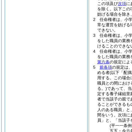
この項及び
次項
に
を除く。以下この
妨げる場合を除き
2
任命権者は、小
常な運営を妨げる
できない。
3
任命権者は、小
をした職員の業務
けることのできな
4
任命権者は、小
をした職員の業務
第六条
の規定によ
5
前各項
の規定は
める者
(以下「配
用する。
この場合
職員との間におけ
る。)
であって、当
定する養子縁組里
者で当該子の親で
ることができるも
人のある職員」と
間をいう。次項に
員」と、「当該子
(平一一条
五五・令六