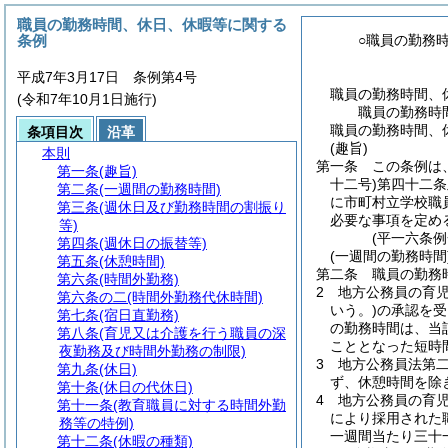
職員の勤務時間、休日、休暇等に関する
条例
○職員の勤務
平成7年3月17日 条例第4号
職員の勤務時間、
(令和7年10月1日施行)
職員の勤務時
職員の勤務時間、
条項目次
沿革
(趣旨)
本則
第一条
この条例は
第一条
(趣旨)
十二号)
第四十二条
第二条
(一週間の勤務時間)
に市町村立学校職
第三条
(週休日及び勤務時間の割振り
必要な事項を定め
等)
(平一六条
第四条
(週休日の振替等)
(一週間の勤務時間
第五条
(休憩時間)
第二条
職員の勤務
第六条
(時間外勤務)
2
地方公務員の育
第六条の二
(時間外勤務代休時間)
いう。)
の承認を受
第七条
(宿日直勤務)
の勤務時間は、当
第八条
(育児又は介護を行う職員の深
こととなった短時
夜勤務及び時間外勤務の制限)
3
地方公務員法第
第九条
(休日)
ず、休憩時間を除
第十条
(休日の代休日)
4
地方公務員の育
第十一条
(教育職員に対する時間外勤
により採用された
務等の特例)
一週間当たり三十
第十二条
(休暇の種類)