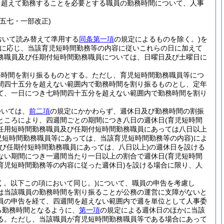
を超えて勤務することを必要とする職員の勤務時間について、人事
五七・一部改正)
おいて読み替えて準用する
同条第一項
の規定によるものを除く。)
を
に応じ、当該育児短時間勤務等の内容に従いこれらの日に加えて
務職員及び任期付短時間勤務職員については、日曜日及び土曜日に
務時間を割り振るものとする。
ただし、育児短時間勤務職員等につ
間四十五分を超えない範囲内で勤務時間を割り振るものとし、定年
て、一日につき七時間四十五分を超えない範囲内で勤務時間を割り
ついては、
前二項
の規定にかかわらず、週休日及び勤務時間の割振
ところにより、四週間ごとの期間につき八日の週休日
(育児短時間
任用短時間勤務職員及び任期付短時間勤務職員にあっては八日以上
児短時間勤務職員等にあっては、当該育児短時間勤務等の内容)
によ
び任期付短時間勤務職員にあっては、八日以上)
の週休日を設ける
ない期間につき一週間当たり一日以上の割合で週休日
(育児短時間
育児短時間勤務等の内容に従った週休日)
を設ける場合に限り、人
く。以下この項において同じ。)
について、職員の申告を考慮し
は当該職員の勤務時間を割り振ることが公務の運営に支障がないと
員の申告を経て、四週間を超えない範囲内で週を単位として人事委
る勤務時間となるように、
第一項
の規定による週休日のほかに当該
る。
ただし、当該職員が育児短時間勤務職員等である場合にあって