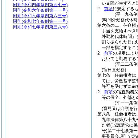
い支障が生ずると
附則
(令和四年条例第五七号)
2
前項
に規定する
附則
(令和六年条例第一一号)
(平一九条
附則
(令和六年条例第六三号)
(時間外勤務代休時
附則
(令和七年条例第一一号)
第六条の二
任命権
附則
(令和七年条例第三八号)
手当を支給すべき
外勤務代休時間」
割り振られた日
(
一部を指定するこ
2
前項
の規定によ
おいても勤務する
(平二二条
(宿日直勤務)
第七条
任命権者は
ては、労働基準監
許可を受けずに命
2
前項
の宿直勤務
等の保全、外部と
(平一一条
(育児又は介護を
第八条
任命権者は
九年法律第八十九号
た者
(当該請求に
号)
第二十七条第一
事委員会規則で定