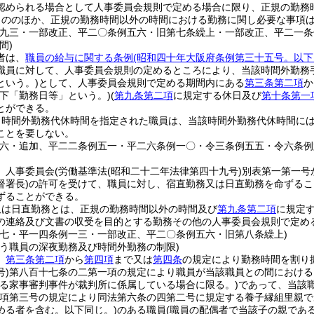
認められる場合として人事委員会規則で定める場合に限り、正規の勤務
もののほか、正規の勤務時間以外の時間における勤務に関し必要な事項
例九三・一部改正、平二〇条例五六・旧第七条繰上・一部改正、平二一条
間)
者は、
職員の給与に関する条例
(昭和四十年大阪府条例第三十五号。以下
職員に対して、人事委員会規則の定めるところにより、当該時間外勤務
という。)
として、人事委員会規則で定める期間内にある
第三条第二項
か
以下「勤務日等」という。)
(
第九条第二項
に規定する休日及び
第十条第一
とができる。
り時間外勤務代休時間を指定された職員は、当該時間外勤務代休時間に
ことを要しない。
例六・追加、平二二条例五一・平二六条例一〇・令三条例五五・令六条例
、人事委員会
(労働基準法
(昭和二十二年法律第四十九号)
別表第一第一号
督署長)
の許可を受けて、職員に対し、宿直勤務又は日直勤務を命ずるこ
ずることができる。
又は日直勤務とは、正規の勤務時間以外の時間及び
第九条第二項
に規定
の連絡及び文書の収受を目的とする勤務その他の人事委員会規則で定め
例七・平一四条例一三・一部改正、平二〇条例五六・旧第八条繰上)
行う職員の深夜勤務及び時間外勤務の制限)
、
第三条第二項
から
第四項
まで又は
第四条
の規定により勤務時間を割り
)
第八百十七条の二第一項の規定により職員が当該職員との間における
係る家事審判事件が裁判所に係属している場合に限る。)
であって、当該
項第三号の規定により同法第六条の四第二号に規定する養子縁組里親で
める者を含む。以下同じ。)
のある職員
(職員の配偶者で当該子の親であ