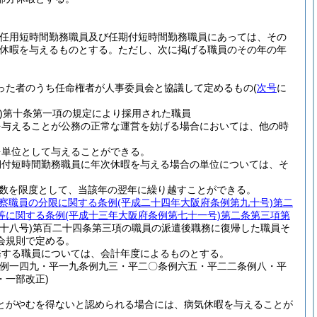
再任用短時間勤務職員及び任期付短時間勤務職員にあっては、その
休暇を与えるものとする。
ただし、次に掲げる職員のその年の年
った者のうち任命権者が人事委員会と協議して定めるもの
(
次号
に
)
第十条第一項の規定により採用された職員
を与えることが公務の正常な運営を妨げる場合においては、他の時
を単位として与えることができる。
期付短時間勤務職員に年次休暇を与える場合の単位については、そ
数を限度として、当該年の翌年に繰り越すことができる。
察職員の分限に関する条例
(平成二十四年大阪府条例第九十号)
第二
等に関する条例
(平成十三年大阪府条例第七十一号)
第二条第三項第
十八号)
第百二十四条第三項の職員の派遣後職務に復帰した職員そ
会規則で定める。
務する職員については、会計年度によるものとする。
条例一四九・平一九条例九三・平二〇条例六五・平二二条例八・平
・一部改正)
とがやむを得ないと認められる場合には、病気休暇を与えることが