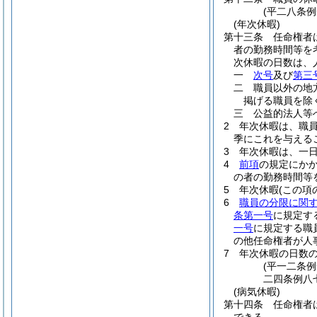
(平二八条
(年次休暇)
第十三条
任命権者
者の勤務時間等を
次休暇の日数は、
一
次号
及び
第三
二
職員以外の地
掲げる職員を除
三
公益的法人等
2
年次休暇は、職
季にこれを与える
3
年次休暇は、一
4
前項
の規定にか
の者の勤務時間等
5
年次休暇
(この項
6
職員の分限に関
条第一号
に規定す
一号
に規定する職
の他任命権者が人
7
年次休暇の日数
(平一二条
二四条例八
(病気休暇)
第十四条
任命権者