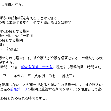
又は時間とする。
期間の特別休暇を与えることができる。
公署に出頭する場合 必要と認める日又は時間
内で必要とする期間
他の回について一時間
必要とする期間
期間
・一部改正)
認められる場合には、被介護人が介護を必要とする一の継続する状
ができる。
一時間につき、
給与条例第二十七条
に規定する勤務時間一時間当た
・平二二条例六・平二八条例一〇七・一部改正)
き勤務しないことが相当であると認められる場合には、被介護人の
人に係る
前条第一項
の期間と重複する期間を除く。)
を限度として必
で必要と認められる時間とする。