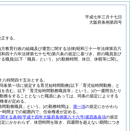
平成七年三月十七日
大阪府条例第四号
改正する。
地方教育行政の組織及び運営に関する法律
(昭和三十一年法律第百六
昭和四十六年法律第七十七号)
第六条の規定に基づき、府の職員並び
する職員
(以下「職員」という。)
の勤務時間、休日、休暇等に関し
十八時間四十五分とする。
同条第一項に規定する育児短時間勤務
(以下「育児短時間勤務」と
員を含む。以下「育児短時間勤務職員等」という。)
の一週間当たり
間勤務をすることとなった職員にあっては、同条の規定によりする
権者が定める。
時間勤務職員」という。)
の勤務時間は、
第一項
の規定にかかわら
一時間までの範囲内で、任命権者が定める。
に関する条例
(平成十四年大阪府条例第八十六号)
第四条各項
の規定
規定にかかわらず、休憩時間を除き、四週間を超えない期間につき