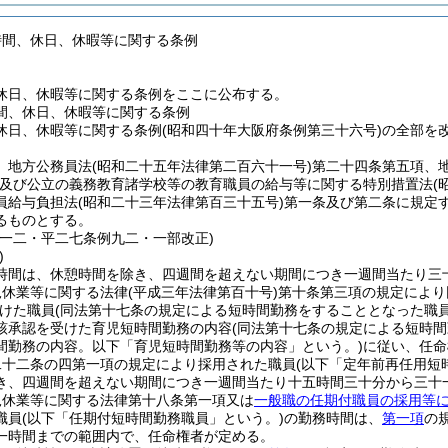
時間、休日、休暇等に関する条例
休日、休暇等に関する条例をここに公布する。
間、休日、休暇等に関する条例
休日、休暇等に関する条例(昭和四十年大阪府条例第三十六号)の全部を
、地方公務員法
(昭和二十五年法律第二百六十一号)
第二十四条第五項、
及び公立の義務教育諸学校等の教育職員の給与等に関する特別措置法
(
員給与負担法
(昭和二十三年法律第百三十五号)
第一条及び第二条に規定
るものとする。
例一二・平二七条例九二・一部改正)
)
時間は、休憩時間を除き、四週間を超えない期間につき一週間当たり三
児休業等に関する法律
(平成三年法律第百十号)
第十条第三項の規定により
けた職員
(同法第十七条の規定による短時間勤務をすることとなった職
該承認を受けた育児短時間勤務の内容
(同法第十七条の規定による短時
間勤務の内容。以下「育児短時間勤務等の内容」という。)
に従い、任命
二十二条の四第一項の規定により採用された職員
(以下「定年前再任用短
き、四週間を超えない期間につき一週間当たり十五時間三十分から三十
児休業等に関する法律第十八条第一項又は
一般職の任期付職員の採用等
職員
(以下「任期付短時間勤務職員」という。)
の勤務時間は、
第一項
の
一時間までの範囲内で、任命権者が定める。