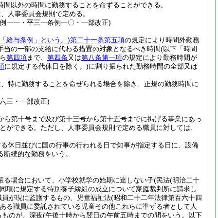
時間以外の時間に勤務することを命ずることができる。
は、人事委員会規則で定める。
例一一・平三一条例一〇・一部改正)
「給与条例」という。)
第二十一条第五項
の規定により時間外勤務
手当の一部の支給に代わる措置の対象となるべき時間
(以下「時間
ら
第四項
まで、
第四条
又は
第八条第一項
の規定により勤務時間が
項
に規定する代休日を除く。)
に割り振られた勤務時間の全部又は
は、特に勤務することを命ぜられる場合を除き、正規の勤務時間に
六三・一部改正)
から第十号まで及び第十三号から第十五号までに掲げる事業にあっ
とができる。
ただし、人事委員会規則で定める職員に対しては、
する休日並びに国の行事の行われる日で知事が指定する日に、設備
る断続的な勤務をいう。
振る場合において、小学校就学の始期に達しない子
(民法
(明治二十
同項に規定する特別養子縁組の成立について家庭裁判所に請求し
職員が現に監護するもの、児童福祉法
(昭和二十二年法律第百六十四
ある職員に委託されている児童その他これらに準ずる者として人
るものが、深夜
(午後十時から翌日の午前五時までの間をいう。以下