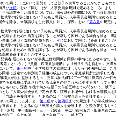
おいて同じ。)
において常態として当該子を養育することができるものと
項及び
次項
において同じ。)
が、人事委員会規則で定めるところにより、
、当該請求をした職員については、深夜以外の時間において当該勤務時
学校就学の始期に達しない子のある職員が、人事委員会規則で定めると
場合を除き、当該請求をした職員に対し、深夜において
第六条
の規定に
学校就学の始期に達しない子のある職員が、人事委員会規則で定めると
を処理するための措置を講ずることが著しく困難である場合を除き、当
い事由に基づく臨時の勤務を除く。
次項
において同じ。)
を命ずることが
学校就学の始期に達しない子のある職員が、人事委員会規則で定めると
を処理するための措置を講ずることが著しく困難である場合を除き、一
る勤務を命ずることができない。
、配偶者
(届出をしないが事実上婚姻関係と同様の事情にある者を含む。
偶者等」という。)
で負傷、疾病又は老齢により日常生活を営むのに支障
において、
第一項
中「小学校就学の始期に達しない子
(民法
(明治二十九
る同項に規定する特別養子縁組の成立について家庭裁判所に請求した者
該職員が現に監護するもの、児童福祉法
(昭和二十二年法律第百六十四号
親である職員に委託されている児童その他これらに準ずる者として人事
あるものが、深夜
(午後十時から翌日の午前五時までの間をいう。以下こ
のとして人事委員会規則で定める者に該当する場合における当該職員を
、「当該子を養育する」とあるのは「当該被介護人を介護する」と、「
おいて同じ。)
以外」と、
第二項
から
第四項
までの規定中「小学校就学の
を養育する」とあるのは「当該被介護人を介護する」と読み替えるもの
例七・追加、平一四条例一三・一部改正、平二〇条例五六・旧第八条の
条例六三・令七条例一一・令七条例三八・一部改正)