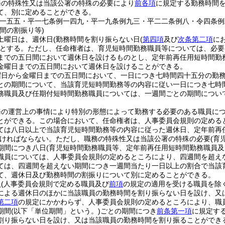
務の特殊性又は当該公署の特殊の必要により
前各項
に規定する勤務時間
て、別に定めることができる。
例一五五・平一七条例一四九・平一九条例九三・平二二条例八・令四条例
間の割振り等)
土曜日は、週休日
(勤務時間を割り振らない日
(
第四項
及び
次条第二項
に
とする。
ただし、任命権者は、育児短時間勤務職員等については、必要
までの五日間において週休日を設けるものとし、定年前再任用短時間勤
金曜日までの五日間において週休日を設けることができる。
曜日から金曜日までの五日間において、一日につき七時間四十五分の勤
との期間について、当該育児短時間勤務等の内容に従い一日につき七時
務職員及び任期付短時間勤務職員については、一週間ごとの期間につい
務の運営上の事情により特別の形態によって勤務する必要のある職員に
とができる。
この場合において、任命権者は、人事委員会規則の定める
ては八日以上で当該育児短時間勤務等の内容に従った週休日、定年前再
ければならない。
ただし、職務の特殊性又は当該公署の特殊の必要
(育
期間につき八日
(育児短時間勤務職員等、定年前再任用短時間勤務職員及
職員については、人事委員会規則の定めるところにより、四週間を超え
ては、四週間を超えない期間につき一週間当たり一日以上の割合で当該
て、週休日及び勤務時間の割振りについて別に定めることができる。
員
(人事委員会規則で定める職員及び
前項
の規定の適用を受ける職員を除
による週休日のほかに当該職員の勤務時間を割り振らない日を設け、又
第二項
の規定にかかわらず、人事委員会規則の定めるところにより、職
期間
(以下「単位期間」という。)
ごとの期間につき
前条第一項
に規定す
割り振らない日を設け、又は当該職員の勤務時間を割り振ることができ