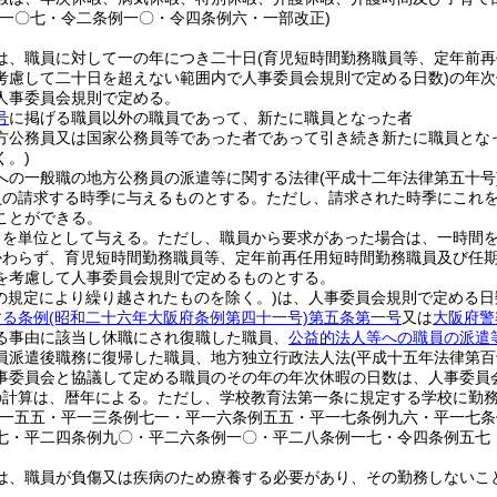
例一〇七・令二条例一〇・令四条例六・一部改正)
は、職員に対して一の年につき二十日
(育児短時間勤務職員等、定年前
考慮して二十日を超えない範囲内で人事委員会規則で定める日数)
の年次
人事委員会規則で定める。
号
に掲げる職員以外の職員であって、新たに職員となった者
方公務員又は国家公務員等であった者であって引き続き新たに職員とな
く。)
への一般職の地方公務員の派遣等に関する法律
(平成十二年法律第五十号
員の請求する時季に与えるものとする。
ただし、請求された時季にこれ
ことができる。
日を単位として与える。
ただし、職員から要求があった場合は、一時間
かわらず、育児短時間勤務職員等、定年前再任用短時間勤務職員及び任
を考慮して人事委員会規則で定めるものとする。
の規定により繰り越されたものを除く。)
は、人事委員会規則で定める日
する条例
(昭和二十六年大阪府条例第四十一号)
第五条第一号
又は
大阪府警
る事由に該当し休職にされ復職した職員、
公益的法人等への職員の派遣
員派遣後職務に復帰した職員、地方独立行政法人法
(平成十五年法律第百
事委員会と協議して定める職員のその年の年次休暇の日数は、人事委員
の計算は、暦年による。
ただし、学校教育法第一条に規定する学校に勤
例一五五・平一三条例七一・平一六条例五五・平一七条例九六・平一七
七・平二四条例九〇・平二六条例一〇・平二八条例一七・令四条例五七
は、職員が負傷又は疾病のため療養する必要があり、その勤務しないこ