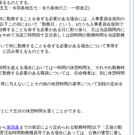
振るものとする。
五五・令四条例五七・令六条例六三・一部改正)
特に勤務することを命ずる必要がある場合には、人事委員会規則の
(以下この項において「勤務日」という。)
のうち人事委員会規則で
勤務することを命ずる必要がある日に割り振り、又は当該期間内に
をやめて当該三時間四十五分若しくは四時間の勤務時間を当該勤務
おいて特に勤務することを命ずる必要がある場合について準用す
」と読み替えるものとする。
時間を超える場合においては一時間の休憩時間を、それぞれ勤務時
て勤務する必要のある職員については、任命権者は、別に休憩時間
一斉に与えないことその他の休憩時間の基準について別段の定めを
ごとに十五分の休憩時間を置くことができる。
から
第四条
までの規定により定められる勤務時間
(以下「正規の勤
育児短時間勤務職員等である場合にあっては、公務の運営に著し