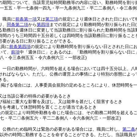
の期間について、当該育児短時間勤務等の内容に従い、勤務時間を割り
例一五五・平一七条例一四九・平一九条例九三・平二二条例八・令三条例
、職員に
前条第一項
又は
第三項
の規定により週休日とされた日において
り、
同条第二項
から
第四項
までの規定により勤務時間が割り振られた日
る勤務日を週休日に変更して当該勤務日に割り振られた勤務時間を当該
時間のうち三時間四十五分若しくは四時間を当該勤務日に割り振ること
必要がある日に割り振ることができる。
職員に
前条第四項
の規定により勤務時間を割り振らない日とされた日に
いて、
前項
中「週休日に」とあるのは、「勤務時間を割り振らない日に
例八・令三条例五五・令六条例六三・一部改正)
、一日の勤務時間が、六時間を超える場合においては四十五分以上、八
ければならない。
ただし、公務の運営上の事情により特別の形態によっ
きる。
に掲げる場合には、人事委員会規則の定めるところにより、休憩時間を
。
又は当該公署の特殊の必要があるとき
び福祉に重大な影響を及ぼし、又は能率を甚だしく阻害するとき
告を考慮して休憩時間を置くことが適当であるとき
条
の規定により時間外勤務を命じた場合には、その勤務二時間を超える
例七・平二〇条例五六・平二二条例八・令六条例六三・一部改正)
、公務のため臨時又は緊急の必要がある場合には、職員に対し、
第二条
以外の時間に勤務することを命ずることができる。
ただし、当該職員が