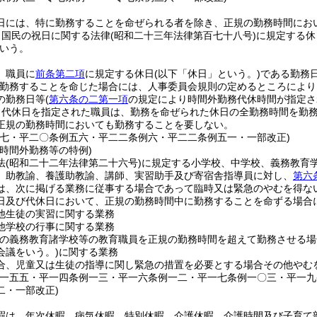
日には、特に勤務することを命ぜられる者を除き、正規の勤務時間にお
、国民の祝日に関する法律
(昭和二十三年法律第百七十八号)
に規定する休
いう。
、職員に
前条第二項
に規定する休日
(以下「休日」という。)
である勤務
勤務することを命じた場合には、人事委員会規則の定めるところにより
の勤務日等
(
第六条の二第一項
の規定により時間外勤務代休時間が指定さ
り代休日を指定された職員は、勤務を命ぜられた休日の全勤務時間を勤
正規の勤務時間においても勤務することを要しない。
例七・平二〇条例五六・平二二条例六・平二二条例五一・一部改正)
時間外勤務等の特例)
法
(昭和二十二年法律第二十六号)
に規定する小学校、中学校、義務教育
、助教諭、養護助教諭、講師、実習助手及び寄宿舎指導員に対し、
第六
は、次に掲げる業務に従事する場合であって臨時又は緊急のやむを得な
日及び代休日において、正規の勤務時間中に勤務することを命ずる場合
他生徒の実習に関する業務
他学校の行事に関する業務
立の義務教育諸学校等の教育職員を正規の勤務時間を超えて勤務させる
会議をいう。)
に関する業務
合、児童又は生徒の指導に関し緊急の措置を必要とする場合その他やむ
例一五五・平一四条例一三・平一六条例一二・平一七条例一〇三・平一
二・一部改正)
暇は、年次休暇、病気休暇、特別休暇、介護休暇、介護時間及び子育て