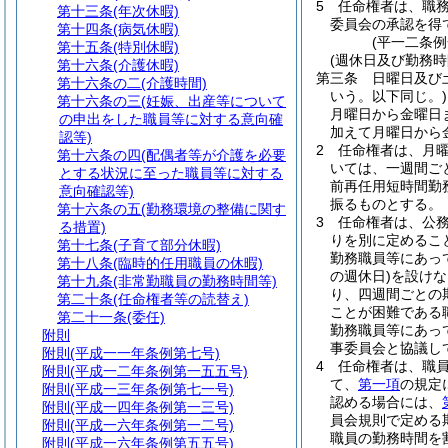
5
任命権者は、職
第十三条
(年次休暇)
委員会の承認を得
第十四条
(病気休暇)
(平一二条
第十五条
(特別休暇)
(週休日及び勤務時
第十六条
(介護休暇)
第三条
日曜日及び
第十六条の二
(介護時間)
いう。以下同じ。)
第十六条の三
(妊娠、出産等について
月曜日から金曜日
の申出をした職員等に対する意向確
加えて月曜日から
認等)
2
任命権者は、月
第十六条の四
(配偶者等が介護を必要
いては、一週間ご
とする状況に至った職員等に対する
前再任用短時間勤
意向確認等)
振るものとする。
第十六条の五
(勤務環境の整備に関す
3
任命権者は、公
る措置)
りを別に定めるこ
第十七条
(子育て部分休暇)
勤務職員等にあっ
第十八条
(臨時的任用職員の休暇)
の週休日)
を設けな
第十九条
(非常勤職員の勤務時間等)
り、四週間ごとの
第二十条
(任命権者等の読替え)
ことが困難である
第二十一条
(委任)
勤務職員等にあっ
附則
事委員会と協議し
附則
(平成一一年条例第七号)
4
任命権者は、職
附則
(平成一二年条例第一五五号)
て、
第一項
の規定
附則
(平成一三年条例第七一号)
認める場合には、
附則
(平成一四年条例第一三号)
員会規則で定める
附則
(平成一六年条例第一二号)
職員の勤務時間を
附則
(平成一六年条例第五五号)