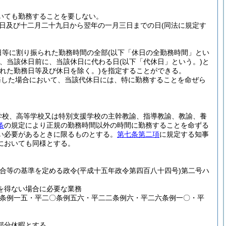
いても勤務することを要しない。
日及び十二月二十九日から翌年の一月三日までの日
(同法に規定す
日等に割り振られた勤務時間の全部
(以下「休日の全勤務時間」とい
、当該休日前に、当該休日に代わる日
(以下「代休日」という。)
と
れた勤務日等及び休日を除く。)
を指定することができる。
務した場合において、当該代休日には、特に勤務することを命ぜら
学校、高等学校又は特別支援学校の主幹教諭、指導教諭、教諭、養
条
の規定により正規の勤務時間以外の時間に勤務することを命ずる
い必要があるときに限るものとする。
第七条第二項
に規定する知事
においても同様とする。
場合等の基準を定める政令
(平成十五年政令第四百八十四号)
第二号ハ
を得ない場合に必要な業務
九条例一五・平二〇条例五六・平二二条例六・平二六条例一〇・平
部分休暇とする。