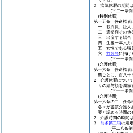
できる。
2
病気休暇の期間
(平二一条例
(特別休暇)
第十五条
任命権者
一
裁判員、証人
二
選挙権その他
三
出産する場合
四
生後一年六月
五
女性である職
六
前各号
に掲げ
(平一一条
(介護休暇)
第十六条
任命権者
態ごとに、百八十
2
介護休暇につい
りの給与額を減額
(平一一条
(介護時間)
第十六条の二
任命
各々が当該介護を
要と認める時間の
2
介護時間の時間
3
前条第二項
の規
(平二八条