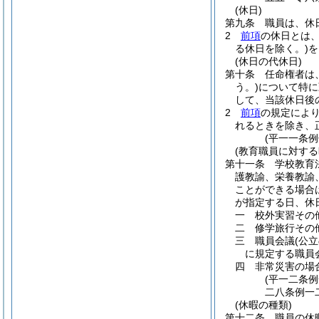
(休日)
第九条
職員は、休
2
前項
の休日とは
る休日を除く。)
を
(休日の代休日)
第十条
任命権者は
う。)
について特に
して、当該休日後
2
前項
の規定によ
れるときを除き、
(平一一条
(教育職員に対する
第十一条
学校教育
護教諭、栄養教諭
ことができる場合
が指定する日、休
一
校外実習その
二
修学旅行その
三
職員会議
(公
に規定する職員
四
非常災害の場
(平一二条
二八条例一
(休暇の種類)
第十二条
職員の休