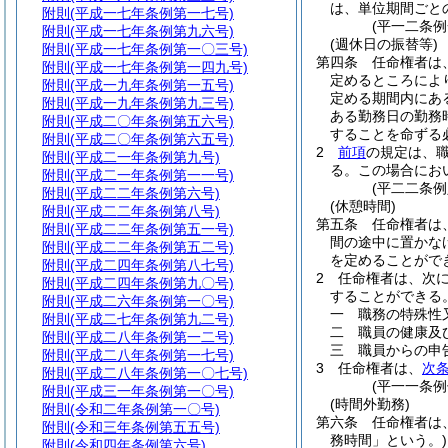
は、単位期間ごと
附則
(平成一七年条例第一七号)
(平一二条
附則
(平成一七年条例第九六号)
(週休日の振替等)
附則
(平成一七年条例第一〇三号)
第四条
任命権者は
附則
(平成一七年条例第一四九号)
定めるところによ
附則
(平成一九年条例第一五号)
定める期間内にあ
附則
(平成一九年条例第九三号)
ある勤務日の勤務
附則
(平成二〇年条例第五六号)
することを命ずる
附則
(平成二〇年条例第六五号)
2
前項
の規定は、
附則
(平成二一年条例第九号)
る。
この場合にお
附則
(平成二一年条例第一一号)
(平二二条
附則
(平成二二年条例第六号)
(休憩時間)
附則
(平成二二年条例第八号)
第五条
任命権者は
附則
(平成二二年条例第五一号)
間の途中に置かな
附則
(平成二二年条例第五二号)
を定めることがで
附則
(平成二四年条例第八七号)
2
任命権者は、次
附則
(平成二四年条例第九〇号)
することができる
附則
(平成二六年条例第一〇号)
一
職務の特殊性
附則
(平成二七年条例第九二号)
二
職員の健康及
附則
(平成二八年条例第一二号)
三
職員からの申
附則
(平成二八年条例第一七号)
3
任命権者は、
次
附則
(平成二八年条例第一〇七号)
(平一一条
附則
(平成三一年条例第一〇号)
(時間外勤務)
附則
(令和二年条例第一〇号)
第六条
任命権者は
附則
(令和三年条例第五五号)
務時間」という。)
附則
(令和四年条例第六号)