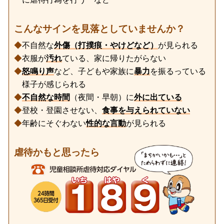
こんなサインを見落としていませんか？
◆
不自然な
外傷（打撲痕・やけどなど）
が見られる
◆
衣服が
汚れ
ている、家に帰りたがらない
◆
怒鳴り声
など、子どもや家族に
暴力
を振るっている
様子が感じられる
◆
不自然な時間
（夜間・早朝）に
外に出ている
◆
登校・登園させない、
食事を与えられていない
◆
年齢にそぐわない
性的な言動
が見られる
虐待かもと思ったら