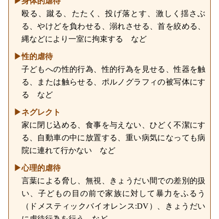
▶身体的虐待
殴る、蹴る、たたく、投げ落とす、激しく揺さぶ
る、やけどを負わせる、溺れさせる、首を絞める、
縄などにより一室に拘束する など
▶性的虐待
子どもへの性的行為、性的行為を見せる、性器を触
る、または触らせる、ポルノグラフィの被写体にす
る など
▶ネグレクト
家に閉じ込める、食事を与えない、ひどく不潔にす
る、自動車の中に放置する、重い病気になっても病
院に連れて行かない など
▶心理的虐待
言葉による脅し、無視、きょうだい間での差別的扱
い、子どもの目の前で家族に対して暴力をふるう
（ドメスティックバイオレンス:DV）、きょうだい
に虐待行為を行う など