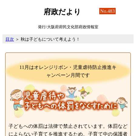
府政だより
No.483
発行/大阪府府民文化部府政情報室
目次
＞ 秋は子どもについて考えよう！
11月はオレンジリボン・児童虐待防止推進キ
ャンペーン月間です
子どもへの体罰は法律で禁止されています。体罰など
によらない子育てを推進するため、子育て中の保護者