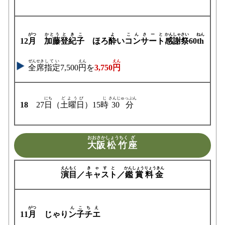
がつ
かとう
ときこ
よ
こんさーと
かんしゃ
さい
ねん
12
月
加藤
登紀子
ほろ
酔
い
コンサート
感謝
祭
60
th
ぜんせき
してい
えん
えん
全席
指定
7,500
円
を
3,750
円
にち
どようび
じ
さんじゅっぷん
18
27
日
（
土曜日
）15
時
30分
おおさか
しょうちく
ざ
大阪
松竹
座
えんもく
きゃすと
かんしょう
りょうきん
演目
／
キャスト
／
鑑賞
料金
がつ
ん
こ
ちえ
11
月
じゃり
ン
子
チエ