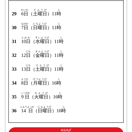
むいか
どようび
じ
29
6日
（
土曜日
）11
時
なのか
にちようび
じ
30
7日
（
日曜日
）11
時
とおか
すいようび
じ
31
10日
（
水曜日
）11
時
にち
きんようび
じ
32
12
日
（
金曜日
）11
時
にち
どようび
じ
33
13
日
（
土曜日
）11
時
ようか
げつようび
じ
34
8日
（
月曜日
）16
時
ここのか
かようび
じ
35
9日
（
火曜日
）16
時
じゅうよっか
にちようび
じ
36
14日
（
日曜日
）16
時
みなみざ