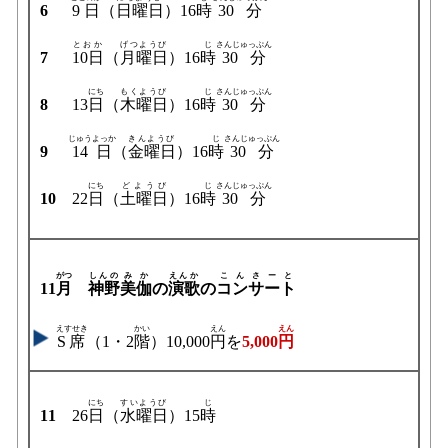
6
9日
（
日曜日
）16
時
30分
とおか
げつようび
じ
さんじゅっぷん
7
10日
（
月曜日
）16
時
30分
にち
もくようび
じ
さんじゅっぷん
8
13
日
（
木曜日
）16
時
30分
じゅうよっか
きんようび
じ
さんじゅっぷん
9
14日
（
金曜日
）16
時
30分
にち
どようび
じ
さんじゅっぷん
10
22
日
（
土曜日
）16
時
30分
がつ
しんの
みか
えんか
こんさーと
11
月
神野
美伽
の
演歌
の
コンサート
えすせき
かい
えん
えん
S席
（1・2
階
）10,000
円
を
5,000
円
にち
すいようび
じ
11
26
日
（
水曜日
）15
時