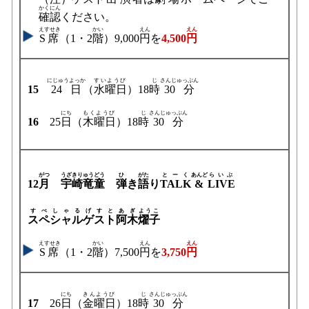
かくにん
確認
ください。
えすせき
かい
えん
えん
S席
（1・2
階
）9,000
円
を
4,500
円
にじゅうよっか
すいようび
じ
さんじゅっぷん
15
24日
（
水曜日
）18
時
30分
にち
もくようび
じ
さんじゅっぷん
16
25
日
（
木曜日
）18
時
30分
がつ
うざきりゅうどう
ひ
がた
とーく
あんど
らいぶ
12
月
宇崎竜童
弾
き
語
り
TALK
&
LIVE
すぺしゃる
げすと
あぎ
ようこ
スペシャル
ゲスト
阿木
燿子
えすせき
かい
えん
えん
S席
（1・2
階
）7,500
円
を
3,750
円
にち
きんようび
じ
さんじゅっぷん
17
26
日
（
金曜日
）18
時
30分