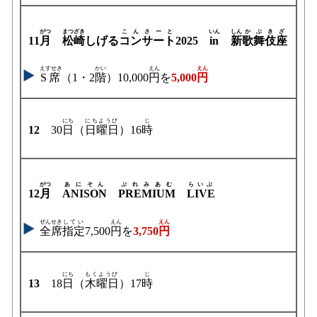
がつ
まつざき
こんさーと
いん
しん
かぶきざ
11
月
松崎
しげる
コンサート
2025
in
新
歌舞伎座
えすせき
かい
えん
えん
S席
（1・2
階
）10,000
円
を
5,000
円
にち
にちようび
じ
12
30
日
（
日曜日
）16
時
がつ
あにそん
ぷれみあむ
らいぶ
12
月
ANISON
PREMIUM
LIVE
ぜんせき
してい
えん
えん
全席
指定
7,500
円
を
3,750
円
にち
もくようび
じ
13
18
日
（
木曜日
）17
時