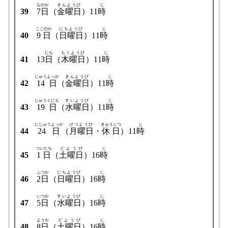
なのか
きんようび
じ
39
7日
（
金曜日
）11
時
ここのか
にちようび
じ
40
9日
（
日曜日
）11
時
にち
もくようび
じ
41
13
日
（
木曜日
）11
時
じゅうよっか
きんようび
じ
42
14日
（
金曜日
）11
時
じゅうくにち
すいようび
じ
43
19日
（
水曜日
）11
時
にじゅうよっか
げつようび
きゅうじつ
じ
44
24日
（
月曜日
・
休日
）11
時
ついたち
どようび
じ
45
1日
（
土曜日
）16
時
ふつか
にちようび
じ
46
2日
（
日曜日
）16
時
いつか
すいようび
じ
47
5日
（
水曜日
）16
時
ようか
どようび
じ
48
8日
（
土曜日
）16
時