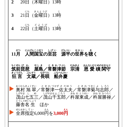
2
20日
（
木曜日
）13
時
にち
きんようび
じ
3
21
日
（
金曜日
）13
時
にち
どようび
じ
4
22
日
（
土曜日
）13
時
がつ
にんげん
こくほう
しげい
げんぺい
せかい
き
11
月
人間
国宝
の
至芸
源平
の
世界
を
聴
く
ちくぜん
びわ
やしま
ときわづ
ぶし
むね
きよ
おんないひとめの
せきもり
筑前
琵琶
屋島
／
常磐津
節
宗
清
恩愛瞔
関守
きょうげん
ぶんぞう
ながうた
ふな
べんけい
狂言
文蔵
／
長唄
船
弁慶
おくむら
きょく
すい
ときわづ
かず
さ
だゆう
ときわづ
きく
よし
ろう
奥村
旭
翠
／
常磐津
一
佐
太夫
／
常磐津
菊
与志
郎
／
しげやま
しめ
しげやま
せんごろう
きね
や
とうせい
きね
や
かつ
ろく
茂山
七五三
／
茂山
千五郎
／
杵
屋
東成
／
杵
屋
勝
禄
／
とう
しゃ
めい
しょう
藤
舎
名
生
ほか
ぜんせき
してい
えん
えん
全席
指定
6,000
円
を
3,000
円