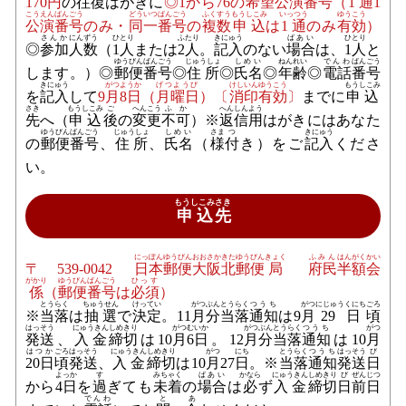
170
円
の
往復
はがきに
◎1から76の
希望
公演
番号
（
1通
1
こうえん
ばんごう
どう
いつ
ばんごう
ふくすう
もうしこみ
いっつう
ゆうこう
公演
番号
のみ・
同
一
番号
の
複数
申込
は
1通
のみ
有効
）
さんか
にんずう
ひとり
ふたり
きにゅう
ばあい
ひとり
◎
参加
人数
（
1人
または
2人
。
記入
のない
場合
は、
1人
と
ゆうびん
ばんごう
じゅうしょ
しめい
ねんれい
でんわ
ばんごう
します。）◎
郵便
番号
◎
住所
◎
氏名
◎
年齢
◎
電話
番号
きにゅう
がつ
ようか
げつようび
けしいん
ゆうこう
もうしこみ
を
記入
して
9
月
8日
（
月曜日
）〔
消印
有効
〕
までに
申込
さき
もうしこみ
ご
へんこう
ふか
へんしん
よう
先
へ（
申込
後
の
変更
不可
）※
返信
用
はがきにはあなた
ゆうびん
ばんごう
じゅうしょ
しめい
さま
つ
きにゅう
の
郵便
番号
、
住所
、
氏名
（
様
付
き）をご
記入
くださ
い。
もうしこみ
さき
申込
先
にっぽん
ゆうびん
おおさか
きた
ゆうびん
きょく
ふみん
はんがく
かい
〒539-0042
日本
郵便
大阪
北
郵便
局
府民
半額
会
がかり
ゆうびん
ばんごう
ひっす
係
（
郵便
番号
は
必須
）
とうらく
ちゅうせん
けってい
がつ
ぶん
とうらく
つうち
がつ
にじゅうくにち
ごろ
※
当落
は
抽選
で
決定
。11
月
分
当落
通知
は9
月
29日
頃
はっそう
にゅうきん
しめきり
がつ
むいか
がつ
ぶん
とうらく
つうち
がつ
発送
、
入金
締切
は10
月
6日
。12
月
分
当落
通知
は10
月
はつか
ごろ
はっそう
にゅうきん
しめきり
がつ
にち
とうらく
つうち
はっそう
び
20日
頃
発送
、
入金
締切
は10
月
27
日
。※
当落
通知
発送
日
よっか
す
みちゃく
ばあい
かなら
にゅうきん
しめきり
び
ぜんじつ
から
4日
を
過
ぎても
未着
の
場合
は
必
ず
入金
締切
日
前日
でんわ
と
あ