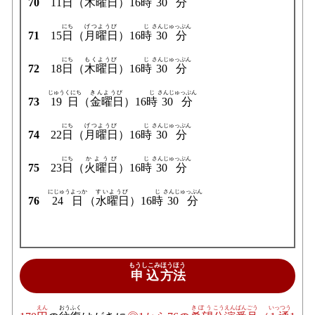
70
11
日
（
木曜日
）16
時
30分
にち
げつようび
じ
さんじゅっぷん
71
15
日
（
月曜日
）16
時
30分
にち
もくようび
じ
さんじゅっぷん
72
18
日
（
木曜日
）16
時
30分
じゅうくにち
きんようび
じ
さんじゅっぷん
73
19日
（
金曜日
）16
時
30分
にち
げつようび
じ
さんじゅっぷん
74
22
日
（
月曜日
）16
時
30分
にち
かようび
じ
さんじゅっぷん
75
23
日
（
火曜日
）16
時
30分
にじゅうよっか
すいようび
じ
さんじゅっぷん
76
24日
（
水曜日
）16
時
30分
もうしこみ
ほうほう
申込
方法
えん
おうふく
きぼう
こうえん
ばんごう
いっつう