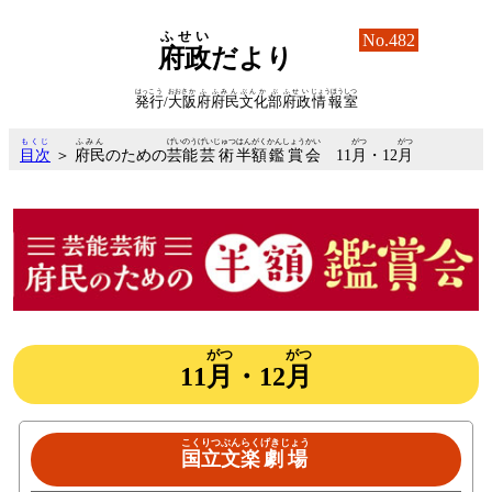
ふせい
No.482
府政
だより
はっこう
おおさか
ふ
ふみん
ぶんか
ぶ
ふせい
じょうほう
しつ
発行
/
大阪
府
府民
文化
部
府政
情報
室
もくじ
ふみん
げいのう
げいじゅつ
はんがく
かんしょう
かい
がつ
がつ
目次
＞
府民
のための
芸能
芸術
半額
鑑賞
会
11
月
・12
月
がつ
がつ
11
月
・12
月
こくりつ
ぶんらく
げきじょう
国立
文楽
劇場