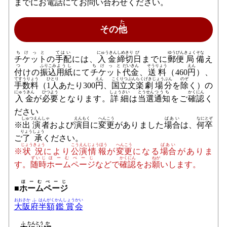
までにお
電話
にてお
問
い
合
わせください。
た
その
他
ちけっと
てはい
にゅうきん
しめきり
び
ゆうびん
きょく
そな
チケット
の
手配
には、
入金
締切
日
までに
郵便
局
備
え
つ
ふりこみ
ようし
ちけっと
だいきん
そうりょう
えん
付
けの
振込
用紙
にて
チケット
代金
、
送料
（460
円
）、
てすうりょう
ひとり
えん
こくりつ
ぶんらく
げきじょう
ぶん
のぞ
手数料
（
1人
あたり300
円
、
国立
文楽
劇場
分
を
除
く）の
にゅうきん
ひつよう
しょうさい
とうせん
つうち
かくにん
入金
が
必要
となります。
詳細
は
当選
通知
をご
確認
く
ださい
しゅつえん
しゃ
えんもく
へんこう
ばあい
なにとぞ
※
出演
者
および
演目
に
変更
がありました
場合
は、
何卒
りょうしょう
ご
了承
ください。
じょうきょう
こうえん
じょうほう
へんこう
ばあい
※
状況
により
公演
情報
が
変更
になる
場合
がありま
ずいじ
ほーむぺーじ
かくにん
ねが
す。
随時
ホームページ
などで
確認
をお
願
いします。
ほーむぺーじ
■
ホームページ
おおさか
ふ
はんがく
かんしょう
かい
大阪
府
半額
鑑賞
会
ふ
たんとう
か