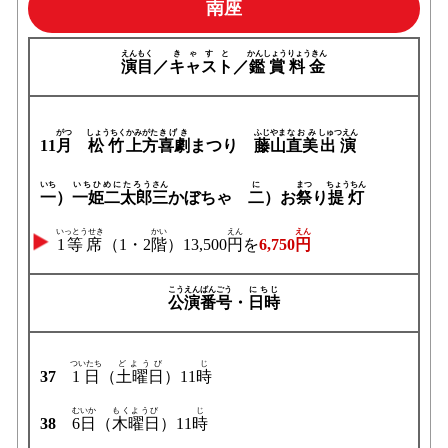
南座
えんもく
きゃすと
かんしょう
りょうきん
演目
／
キャスト
／
鑑賞
料金
がつ
しょうちく
かみがた
きげき
ふじやま
なおみ
しゅつえん
11
月
松竹
上方
喜劇
まつり
藤山
直美
出演
いち
いちひめにたろう
さん
に
まつ
ちょうちん
一
）
一姫二太郎
三
かぼちゃ
二
）お
祭
り
提灯
いっとうせき
かい
えん
えん
1等席
（1・2
階
）13,500
円
を
6,750
円
こうえん
ばんごう
にちじ
公演
番号
・
日時
ついたち
どようび
じ
37
1日
（
土曜日
）11
時
むいか
もくようび
じ
38
6日
（
木曜日
）11
時