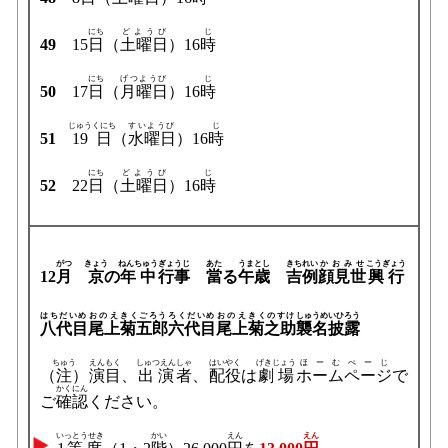
にち
どようび
じ
49
15
日
（
土曜日
）16
時
にち
げつようび
じ
50
17
日
（
月曜日
）16
時
じゅうくにち
すいようび
じ
51
19日
（
水曜日
）16
時
にち
どようび
じ
52
22
日
（
土曜日
）16
時
がつ
きょう
ねんちゅう
ぎょうじ
あた
うま
とし
きちれい
かおみせ
こうぎょう
12
月
京
の
年中
行事
當
る
午
歳
吉例
顔見世
興行
はちだいめ
おのえ
きくごろう
ろくだいめ
おのえ
きくのすけ
しゅうめいひろう
八代目
尾上
菊五郎
六代目
尾上
菊之助
襲名披露
ちゅう
えんもく
しゅつえん
しゃ
はいやく
げきじょう
ほーむぺーじ
（
注
）
演目
、
出演
者
、
配役
は
劇場
ホームページ
で
かくにん
ご
確認
ください。
いっとうせき
かい
えん
えん