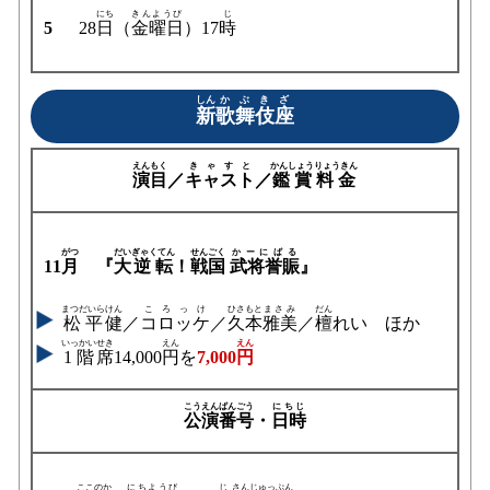
にち
きんようび
じ
5
28
日
（
金曜日
）17
時
しん
かぶきざ
新
歌舞伎座
えんもく
きゃすと
かんしょう
りょうきん
演目
／
キャスト
／
鑑賞
料金
がつ
だい
ぎゃくてん
せんごく
かーにばる
11
月
『
大
逆転
！
戦国
武将誉賑
』
まつだいら
けん
ころっけ
ひさもと
まさみ
だん
松平
健
／
コロッケ
／
久本
雅美
／
檀
れい ほか
いっかい
せき
えん
えん
1階
席
14,000
円
を
7,000
円
こうえん
ばんごう
にちじ
公演
番号
・
日時
ここのか
にちようび
じ
さんじゅっぷん