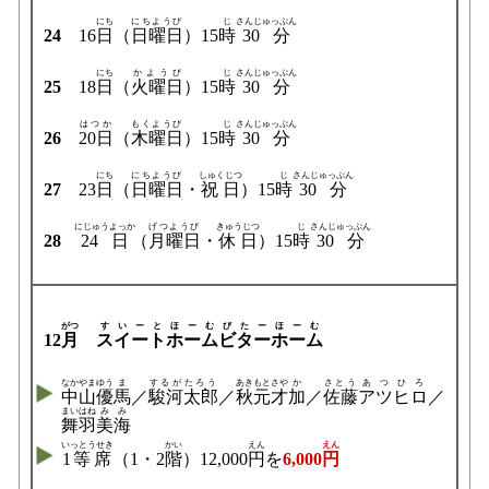
にち
にちようび
じ
さんじゅっぷん
24
16
日
（
日曜日
）15
時
30分
にち
かようび
じ
さんじゅっぷん
25
18
日
（
火曜日
）15
時
30分
はつか
もくようび
じ
さんじゅっぷん
26
20日
（
木曜日
）15
時
30分
にち
にちようび
しゅくじつ
じ
さんじゅっぷん
27
23
日
（
日曜日
・
祝日
）15
時
30分
にじゅうよっか
げつようび
きゅうじつ
じ
さんじゅっぷん
28
24日
（
月曜日
・
休日
）15
時
30分
がつ
すいーとほーむびたーほーむ
12
月
スイートホームビターホーム
なかやま
ゆう
ま
するが
たろう
あきもと
さや
か
さとう
あつ
ひろ
中山
優
馬
／
駿河
太郎
／
秋元
才
加
／
佐藤
アツ
ヒロ
／
まい
はね
み
み
舞
羽
美
海
いっとうせき
かい
えん
えん
1等席
（1・2
階
）12,000
円
を
6,000
円