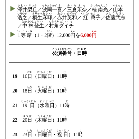
さわい
り
おか
なみおか
かず
き
みくら
まな
かつら
なんこう
やまもと
澤井
梨
丘
／
波岡
一
喜
／
三倉
茉奈
／
桂
南光
／
山本
ひろゆき
きりゅう
あさや
あかい
ひでかず
くれない
まん
こ
さとう
たけし
浩之
／
桐生
麻耶
／
赤井
英和
／
紅
萬
子
／
佐藤
武志
なかばやし
とう
い
むらすみ
だいち
／
中林
登
生
／
村角
ダイチ
いっとうせき
かい
えん
えん
1等席
（1・2
階
）12,000
円
を
6,000
円
こうえん
ばんごう
にちじ
公演
番号
・
日時
にち
にちようび
じ
19
16
日
（
日曜日
）11
時
にち
かようび
じ
20
18
日
（
火曜日
）11
時
じゅうくにち
すいようび
じ
21
19日
（
水曜日
）11
時
はつか
もくようび
じ
22
20日
（
木曜日
）11
時
にち
にちようび
しゅくじつ
じ
23
23
日
（
日曜日
・
祝日
）11
時