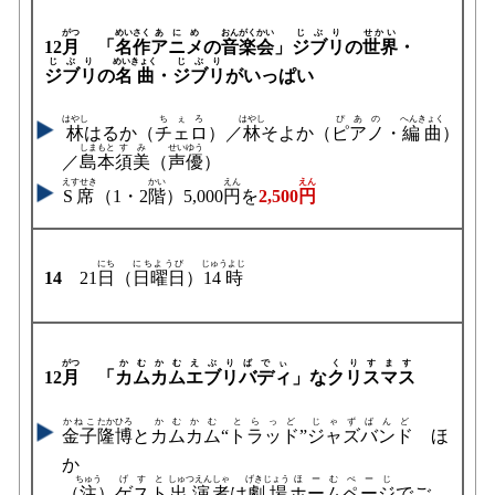
がつ
めいさく
あにめ
おんがく
かい
じぶり
せかい
12
月
「
名作
アニメ
の
音楽
会
」
ジブリ
の
世界
・
じぶり
めいきょく
じぶり
ジブリ
の
名曲
・
ジブリ
がいっぱい
はやし
ちぇろ
はやし
ぴあの
へんきょく
林
はるか（
チェロ
）／
林
そよか（
ピアノ
・
編曲
）
しまもと
すみ
せいゆう
／
島本
須美
（
声優
）
えすせき
かい
えん
えん
S席
（1・2
階
）5,000
円
を
2,500
円
にち
にちようび
じゅうよじ
14
21
日
（
日曜日
）
14時
がつ
かむかむえぶりばでぃ
くりすます
12
月
「
カムカムエブリバディ
」な
クリスマス
かねこ
たかひろ
かむ
かむ
とらっど
じゃずばんど
金子
隆博
と
カム
カム
“
トラッド
”
ジャズバンド
ほ
か
ちゅう
げすと
しゅつえん
しゃ
げきじょう
ほーむぺーじ
（
注
）
ゲスト
出演
者
は
劇場
ホームページ
でご