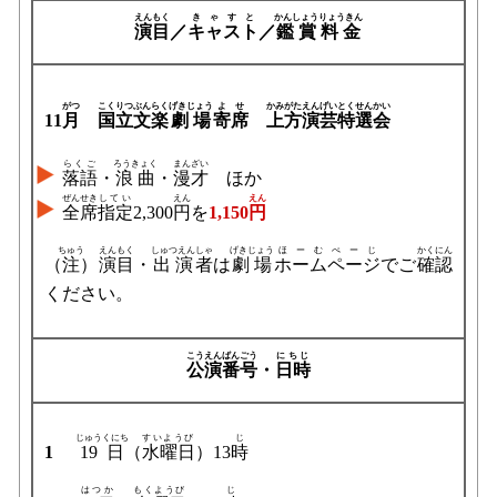
えんもく
きゃすと
かんしょう
りょうきん
演目
／
キャスト
／
鑑賞
料金
がつ
こくりつ
ぶんらく
げきじょう
よせ
かみがた
えんげい
とくせん
かい
11
月
国立
文楽
劇場
寄席
上方
演芸
特選
会
らくご
ろうきょく
まんざい
落語
・
浪曲
・
漫才
ほか
ぜんせき
してい
えん
えん
全席
指定
2,300
円
を
1,150
円
ちゅう
えんもく
しゅつえん
しゃ
げきじょう
ほーむぺーじ
かくにん
（
注
）
演目
・
出演
者
は
劇場
ホームページ
でご
確認
ください。
こうえん
ばんごう
にちじ
公演
番号
・
日時
じゅうくにち
すいようび
じ
1
19日
（
水曜日
）13
時
はつか
もくようび
じ