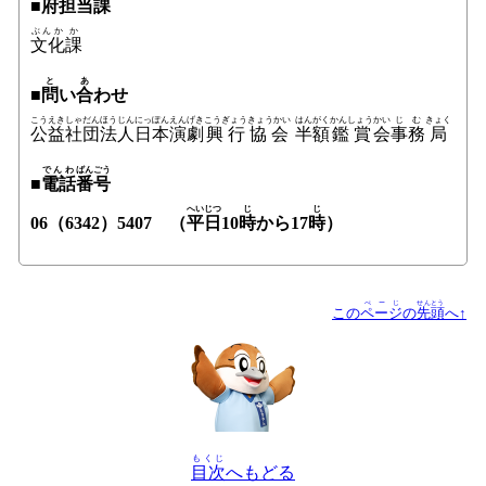
■
府
担当
課
ぶんか
か
文化
課
と
あ
■
問
い
合
わせ
こうえきしゃ
だん
ほうじん
にっぽん
えんげき
こうぎょう
きょうかい
はんがく
かんしょう
かい
じむ
きょく
公益社
団
法人
日本
演劇
興行
協会
半額
鑑賞
会
事務
局
でんわ
ばんごう
■
電話
番号
へいじつ
じ
じ
06（6342）5407 （
平日
10
時
から17
時
）
ぺーじ
せんとう
この
ページ
の
先頭
へ↑
もくじ
目次
へもどる