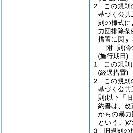
2
この規則
基づく公共
則の様式に
力団排除条
措置に関す
附
則
(
(施行期日)
1
この規則
(経過措置)
2
この規則
基づく公共
則
(以下「
約書は、改
からの暴力
という。)
3
旧規則の