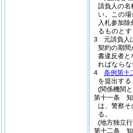
請負人の名
い。
この場
入札参加除
るものとす
3
元請負人
契約の期間
書違反者と
ればならな
4
条例第十
を提出する
(関係機関と
第十一条
は、警察そ
る。
(地方独立
第十二条