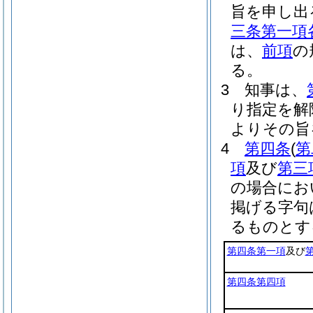
旨を申し出
三条第一項
は、
前項
の
る。
3
知事は、
り指定を解
よりその旨
4
第四条
(
第
項
及び
第三
の場合にお
掲げる字句
るものとす
第四条第一項
及び
第四条第四項