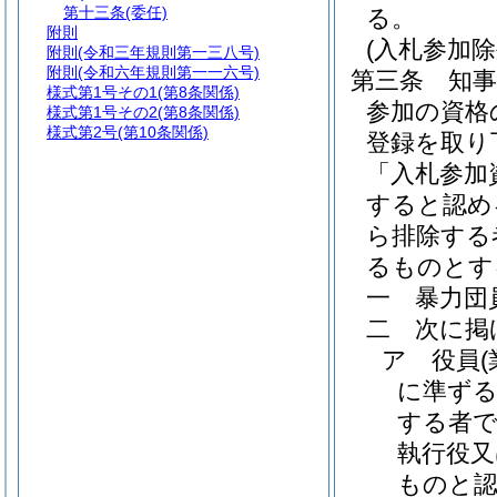
第十三条
(委任)
る。
附則
(入札参加
附則
(令和三年規則第一三八号)
附則
(令和六年規則第一一六号)
第三条
知
様式第1号その1
(第8条関係)
参加の資格
様式第1号その2
(第8条関係)
様式第2号
(第10条関係)
登録を取り
「入札参加
すると認め
ら排除する
るものとす
一
暴力団
二
次に掲
ア
役員
に準ずる
する者で
執行役又
ものと認