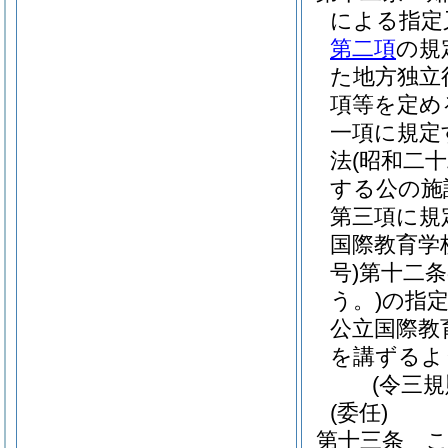
による指定
第二項
の規
た地方独立
項等を定め
一項に規定
法
(昭和二
する公の施
第三項に規
国際教育学
号)
第十二条
う。)
の指
公立国際教
を講ずるよ
(令三
(委任)
第十三条