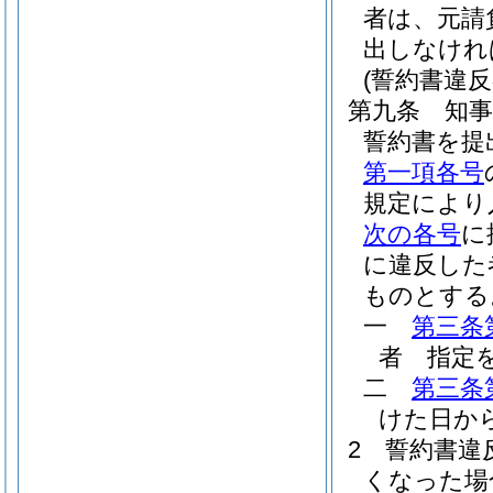
者は、元請
出しなけれ
(誓約書違反
第九条
知
誓約書を提
第一項各号
規定により
次の各号
に
に違反した
ものとする
一
第三条
者 指定
二
第三条
けた日か
2
誓約書違
くなった場