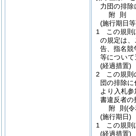
力団の排除
附
則
(施行期日等
1
この規則
の規定は、
告、指名競
等について
(経過措置)
2
この規則
団の排除に
より入札参
書違反者の
附
則
(
(施行期日)
1
この規則
(経過措置)