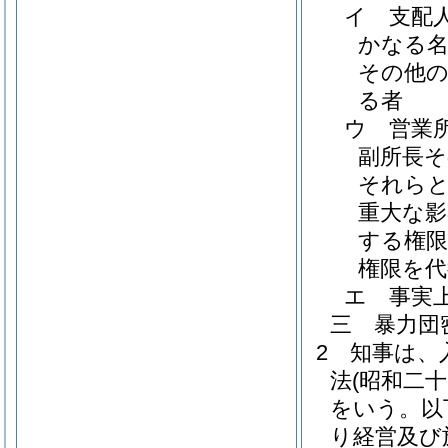
イ
支配
かなる名
その他の
る者
ウ
営業
副所長
それら
重大な影
する権限
権限を代
エ
事実
三
暴力団
2
知事は、
法
(昭和二
をいう。以
り経営及び