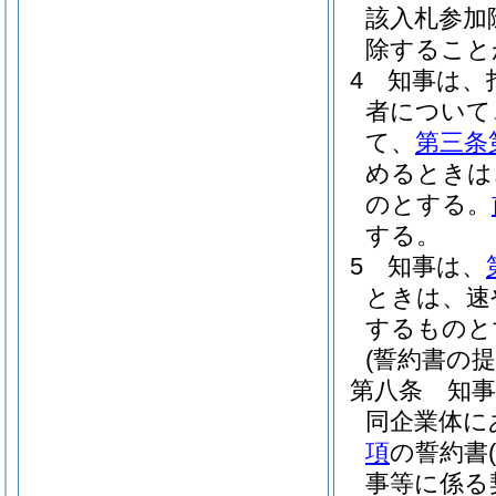
該入札参加
除すること
4
知事は、
者について
て、
第三条
めるときは
のとする。
する。
5
知事は、
ときは、速
するものと
(誓約書の提
第八条
知
同企業体に
項
の誓約書
(
事等に係る