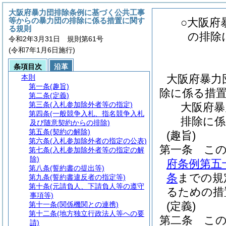
大阪府暴力団排除条例に基づく公共工事
等からの暴力団の排除に係る措置に関す
○大阪府
る規則
の排除
令和2年3月31日 規則第61号
(令和7年1月6日施行)
条項目次
沿革
大阪府暴力
本則
第一条
(趣旨)
除に係る措
第二条
(定義)
第三条
(入札参加除外者等の指定)
大阪府暴
第四条
(一般競争入札、指名競争入札
排除に係
及び随意契約からの排除)
第五条
(契約の解除)
(趣旨)
第六条
(入札参加除外者の指定の公表)
第一条
こ
第七条
(入札参加除外者等の指定の解
除)
府条例第五
第八条
(誓約書の提出等)
条
までの規
第九条
(誓約書違反者の指定等)
第十条
(元請負人、下請負人等の遵守
るための措
事項等)
(定義)
第十一条
(関係機関との連携)
第十二条
(地方独立行政法人等への要
第二条
こ
請)