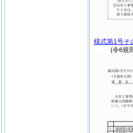
様式第1号そ
(令6規