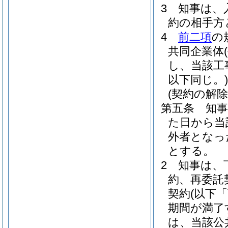
3
知事は、
約の相手方
4
前二項
の
共同企業体
し、当該工
以下同じ。)
(契約の解除
第五条
知
た日から当
外者となっ
とする。
2
知事は、
約、再委託
契約
(以下
期間が満了
は、当該公