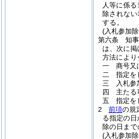
人等に係る
除されない
する。
(入札参加
第六条
知
は、次に掲
方法により
一
商号又
二
指定を
三
入札参
四
主たる
五
指定を
2
前項
の規
る指定の日
除の日まで
(入札参加