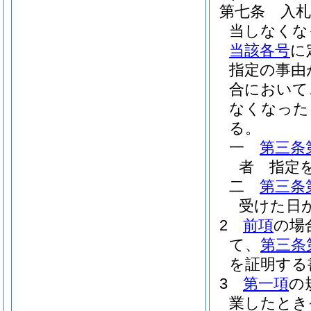
第七条
入
当しなくな
当該各号
に
指定の事由
合において
なくなった
る。
一
第三条
者 指定
二
第三条
受けた日
2
前項
の場
て、
第三条
を証明する
3
第一項
の
業したとき