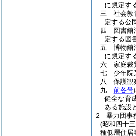
に規定す
三
社会教
定する公
四
図書館
定する図
五
博物館
に規定す
六
家庭裁
七
少年院
八
保護観
九
前各号
健全な育
ある施設
2
暴力団事
(昭和四十
種低層住居