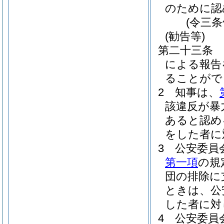
のために認
(令三
(勧告等)
第二十三条
による報告
ることがで
2
知事は、
該違反が暴
あると認め
をした者に
3
公安委員
第一項
の規
団の排除に
ときは、公
した者に対
4
公安委員