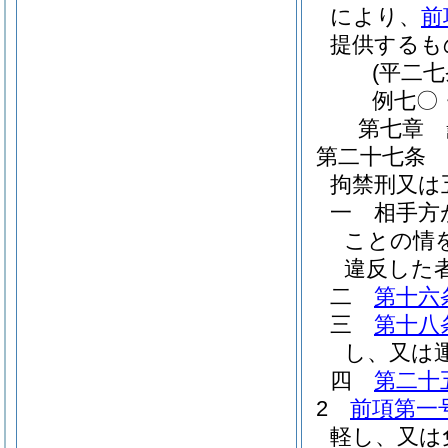
により、
前
提供するも
(平二
例七〇
第七章
第二十七条
拘禁刑又は
一
相手方
ことの情
違反した
二
第十六
三
第十八
し、又は
四
第二十
2
前項第一
軽し、又は