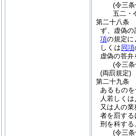
(令三
五二・
第二十八条
ず、虚偽の
項
の規定に
しくは
同項
虚偽の答弁
(令三
(両罰規定)
第二十九条
あるものを
人若しくは
又は人の業
者を罰する
刑を科する
(令三