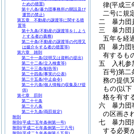
律
(平成
ための措置)
第十八条
(暴力団事務所の開設及び
二号に規
運営の禁止)
第五章
不動産の譲渡等に関する措
二
暴力団
置等
三
暴力団
第十九条
(不動産の譲渡等をしよう
とする者の責務)
五年を経
第二十条
(不動産の譲渡等の代理又
四
暴力団
は媒介をする者の措置等)
第六章
雑則
有するも
第二十一条
(説明又は資料の提出)
五
入札参
第二十二条
(立入検査等)
第二十三条
(勧告等)
百号)
第二
第二十四条
(事実の公表)
務の提供
第二十五条
(中止命令)
第二十六条
(個人情報の収集及び提
もの
(以
供)
第七章
罰則
格を有す
第二十七条
六
暴力団
第二十八条
第二十九条
(両罰規定)
の区画さ
附則
七
暴力団
附則
(平成二五年条例第一号)
附則
(平成二七年条例第一三六号)
する必要
附則
(平成二九年条例第八五号)