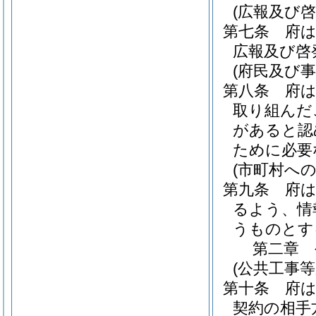
(広報及び啓
第七条
府
広報及び啓
(府民及び
第八条
府
取り組んだ
があると認
ために必要
(市町村への
第九条
府
るよう、情
うものとす
第二章
(公共工事
第十条
府
契約の相手