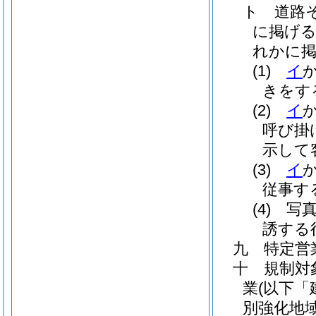
ト
道路
に掲げ
れかに掲
(1)
イ
きをす
(2)
イ
呼び掛
示して
(3)
イ
従事す
(4)
写
誘する
九
特定営
十
規制対
業
(以下「
別強化地