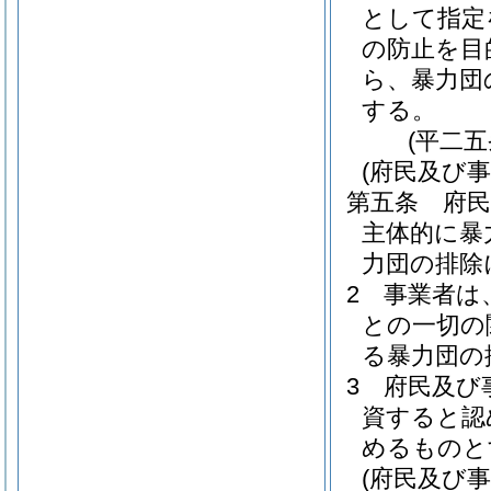
として指定
の防止を目
ら、暴力団
する。
(平二
(府民及び事
第五条
府
主体的に暴
力団の排除
2
事業者は
との一切の
る暴力団の
3
府民及び
資すると認
めるものと
(府民及び