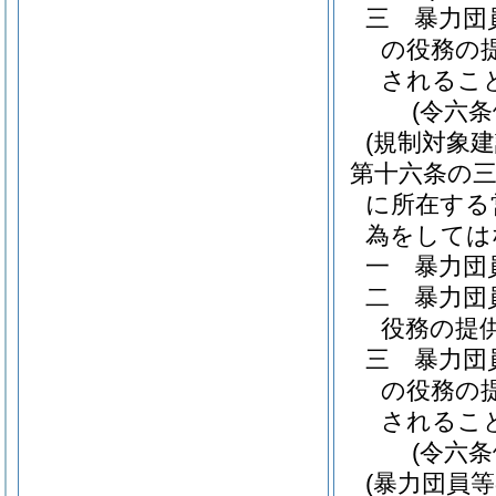
三
暴力団
の役務の
されるこ
(令六
(規制対象
第十六条の
に所在する
為をしては
一
暴力団
二
暴力団
役務の提
三
暴力団
の役務の
されるこ
(令六
(暴力団員等