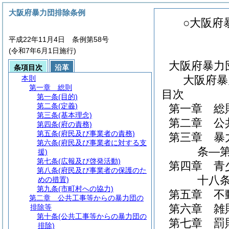
大阪府暴力団排除条例
○大阪府
平成22年11月4日 条例第58号
(令和7年6月1日施行)
大阪府暴力
条項目次
沿革
大阪府暴
本則
第一章
総則
目次
第一条
(目的)
第二条
(定義)
第一章
総
第三条
(基本理念)
第二章
公
第四条
(府の責務)
第五条
(府民及び事業者の責務)
第三章
暴
第六条
(府民及び事業者に対する支
条―第
援)
第七条
(広報及び啓発活動)
第四章
青
第八条
(府民及び事業者の保護のた
十八条
めの措置)
第九条
(市町村への協力)
第五章
不
第二章
公共工事等からの暴力団の
第六章
雑
排除等
第十条
(公共工事等からの暴力団の
第七章
罰
排除)