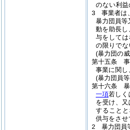
のない利益
3
事業者は
暴力団員等
動を助長し
与をしては
の限りでな
(暴力団の
第十五条
事業に関し
(暴力団員
第十六条
一項
若しく
を受け、又
することと
供与をさせ
2
暴力団員