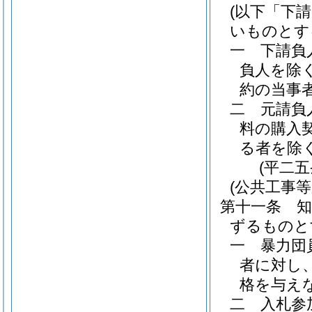
(以下「下
いものとす
一
下請負
負人を除く
約の当事
二
元請負
料の購入
る者を除く
(平二
(公共工事
第十一条
ずるものと
一
暴力団
者に対し
格を与え
二
入札参