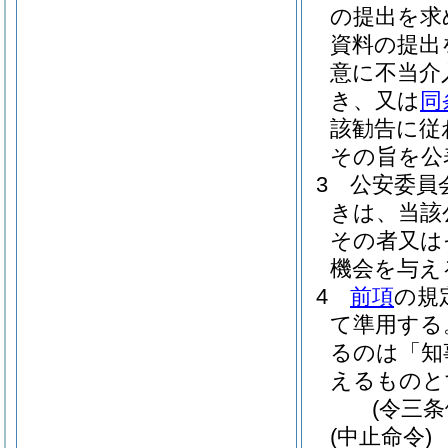
の提出を求
資料の提出
意に不当介
き、又は
同
該勧告に従
その旨を公
3
公安委員
きは、当該
その者又は
機会を与え
4
前項
の規
て準用する
るのは「知
えるものと
(令三
(中止命令)