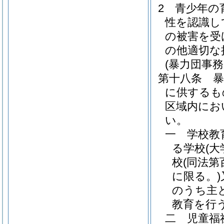
2
青少年の
性を認識し
の被害を受
の他適切な
(暴力団事
第十八条
に供するも
区域内にお
い。
一
学校教
る学校
(大
校
(同法
に限る。)
のうち主
教育を行
二
児童福