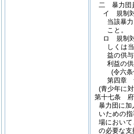
二
暴力団
イ
規制
当該暴力
こと。
ロ
規制
しくは
益の供与
利益の
(令六
第四章
(青少年に
第十七条
暴力団に加
いための指
場において
の必要な支