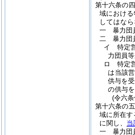
第十六条の
域における
してはなら
一
暴力団
二
暴力団
イ
特定
力団員等
ロ
特定
は当該
供与を受
の供与
(令六
第十六条の
域に所在す
に関し、
当
一
暴力団