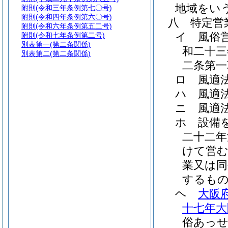
地域をい
附則
(令和三年条例第七〇号)
附則
(令和四年条例第六〇号)
八
特定営
附則
(令和六年条例第五二号)
イ
風俗
附則
(令和七年条例第二号)
別表第一
(第二条関係)
和二十三
別表第二
(第二条関係)
二条第一
ロ
風適
ハ
風適
ニ
風適
ホ
設備
二十二年
けて営
業又は同
するもの
ヘ
大阪
十七年大
俗あっ