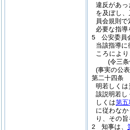
違反があっ
を及ぼし、
員会規則で
必要な指導
5
公安委員
当該指導に
ころにより
(令三
(事実の公表
第二十四条
明若しくは
該説明若し
しくは
第五
に従わなか
り、その旨
2
知事は、