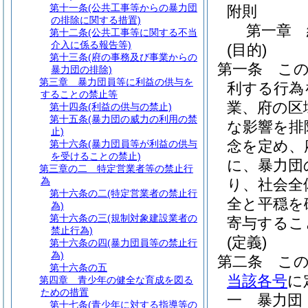
第十一条
(公共工事等からの暴力団
附則
の排除に関する措置)
第一章
第十二条
(公共工事等に関する不当
介入に係る報告等)
(目的)
第十三条
(府の事務及び事業からの
第一条
こ
暴力団の排除)
第三章
暴力団員等に利益の供与を
利する行為
することの禁止等
業、府の区
第十四条
(利益の供与の禁止)
第十五条
(暴力団の威力の利用の禁
な影響を排
止)
念を定め、
第十六条
(暴力団員等が利益の供与
を受けることの禁止)
に、暴力団
第三章の二
特定営業者等の禁止行
為
り、社会全
第十六条の二
(特定営業者の禁止行
全と平穏を
為)
第十六条の三
(規制対象建設業者の
寄与するこ
禁止行為)
(定義)
第十六条の四
(暴力団員等の禁止行
為)
第二条
こ
第十六条の五
当該各号
に
第四章
青少年の健全な育成を図る
ための措置
一
暴力団
第十七条
(青少年に対する指導等の