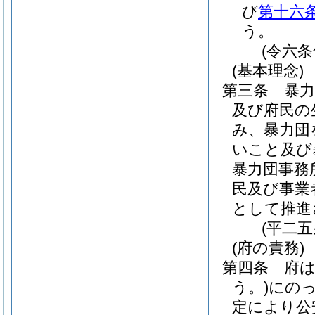
び
第十六
う。
(令六
(基本理念)
第三条
暴
及び府民の
み、暴力団
いこと及び
暴力団事務
民及び事業
として推進
(平二
(府の責務)
第四条
府
う。)
にの
定により公