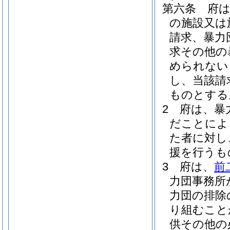
第六条
府
の施設又は
請求、暴力
求その他の
められない
し、当該請
ものとする
2
府は、暴
だことによ
た者に対し
援を行うも
3
府は、
前
力団事務所
力団の排除
り組むこと
供その他の