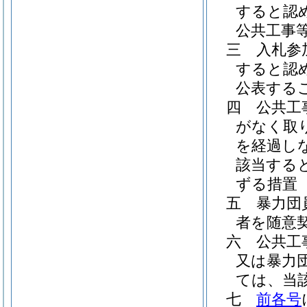
すると認
公共工事
三
入札参
すると認
公表する
四
公共工
がなく取
を経過し
該当する
ずる措置
五
暴力団
者を随意
六
公共工
又は暴力
ては、当
七
前各号