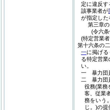
定に違反す
該事業者が
が指定した
第三章の
(令六
(特定営業者
第十六条の
一
に掲げる
る特定営業
い。
一
暴力団
二
暴力団
役務
(業
客、従業
務をいう
じ。)
の提