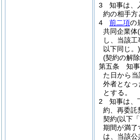
3
知事は、
約の相手方
4
前二項
の
共同企業体
し、当該工
以下同じ。)
(契約の解除
第五条
知
た日から当
外者となっ
とする。
2
知事は、
約、再委託
契約
(以下
期間が満了
は、当該公