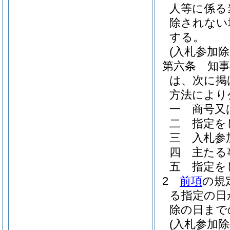
人等に係る
除されない
する。
(入札参加
第六条
知
は、次に掲
方法により
一
商号又
二
指定を
三
入札参
四
主たる
五
指定を
2
前項
の規
る指定の日
除の日まで
(入札参加