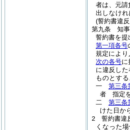
者は、元請
出しなけれ
(誓約書違反
第九条
知
誓約書を提
第一項各号
規定により
次の各号
に
に違反した
ものとする
一
第三条
者 指定
二
第三条
けた日か
2
誓約書違
くなった場