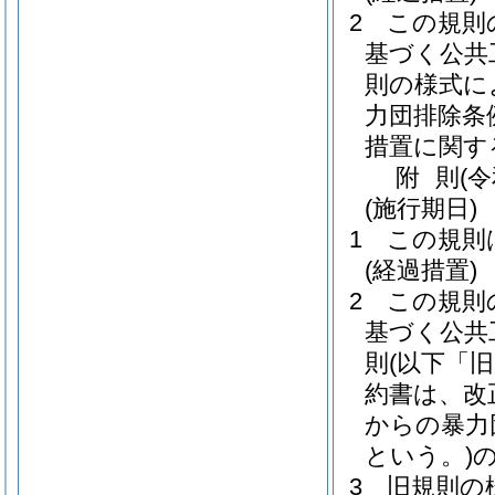
2
この規則
基づく公共
則の様式に
力団排除条
措置に関す
附
則
(
(施行期日)
1
この規則
(経過措置)
2
この規則
基づく公共
則
(以下「
約書は、改
からの暴力
という。)
3
旧規則の