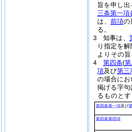
旨を申し出
三条第一項
は、
前項
の
る。
3
知事は、
り指定を解
よりその旨
4
第四条
(
第
項
及び
第三
の場合にお
掲げる字句
るものとす
第四条第一項
及び
第四条第四項