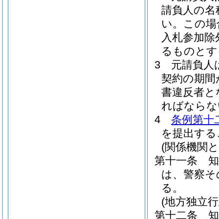
請負人の名
い。
この場
入札参加除
るものとす
3
元請負人
契約の期間
書違反者と
ればならな
4
条例第十
を提出する
(関係機関と
第十一条
は、警察そ
る。
(地方独立
第十二条