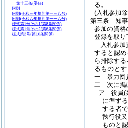
第十三条
(委任)
る。
附則
(入札参加
附則
(令和三年規則第一三八号)
附則
(令和六年規則第一一六号)
第三条
知
様式第1号その1
(第8条関係)
参加の資格
様式第1号その2
(第8条関係)
様式第2号
(第10条関係)
登録を取り
「入札参加
すると認め
ら排除する
るものとす
一
暴力団
二
次に掲
ア
役員
に準ずる
する者で
執行役又
ものと認