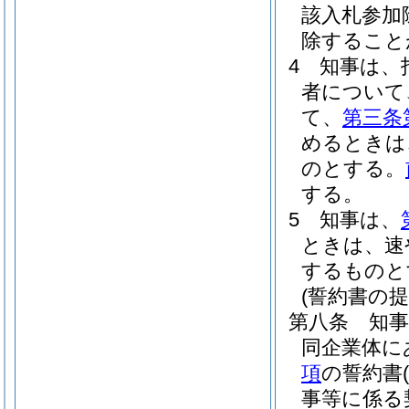
該入札参加
除すること
4
知事は、
者について
て、
第三条
めるときは
のとする。
する。
5
知事は、
ときは、速
するものと
(誓約書の提
第八条
知
同企業体に
項
の誓約書
(
事等に係る