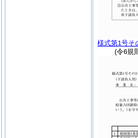
様式第1号そ
(令6規