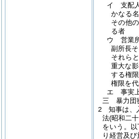
イ
支配
かなる名
その他の
る者
ウ
営業
副所長
それら
重大な影
する権限
権限を代
エ
事実
三
暴力団
2
知事は、
法
(昭和二
をいう。以
り経営及び