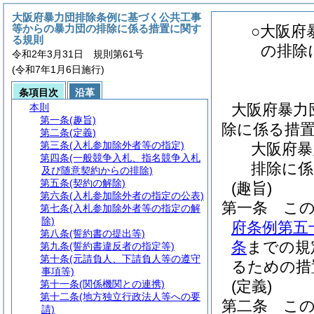
大阪府暴力団排除条例に基づく公共工事
等からの暴力団の排除に係る措置に関す
○大阪府
る規則
の排除
令和2年3月31日 規則第61号
(令和7年1月6日施行)
条項目次
沿革
大阪府暴力
本則
第一条
(趣旨)
除に係る措
第二条
(定義)
第三条
(入札参加除外者等の指定)
大阪府暴
第四条
(一般競争入札、指名競争入札
排除に係
及び随意契約からの排除)
第五条
(契約の解除)
(趣旨)
第六条
(入札参加除外者の指定の公表)
第一条
こ
第七条
(入札参加除外者等の指定の解
除)
府条例第五
第八条
(誓約書の提出等)
条
までの規
第九条
(誓約書違反者の指定等)
第十条
(元請負人、下請負人等の遵守
るための措
事項等)
(定義)
第十一条
(関係機関との連携)
第十二条
(地方独立行政法人等への要
第二条
こ
請)