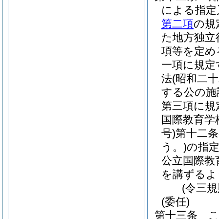
による指定
第二項
の規
た地方独立
項等を定め
一項に規定
法
(昭和二
する公の施
第三項に規
国際教育学
号)
第十二条
う。)
の指
公立国際教
を講ずるよ
(令三
(委任)
第十三条