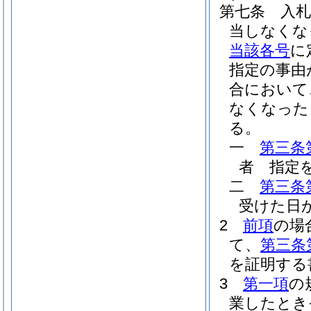
第七条
入
当しなくな
当該各号
に
指定の事由
合において
なくなった
る。
一
第三条
者 指定
二
第三条
受けた日
2
前項
の場
て、
第三条
を証明する
3
第一項
の
業したとき