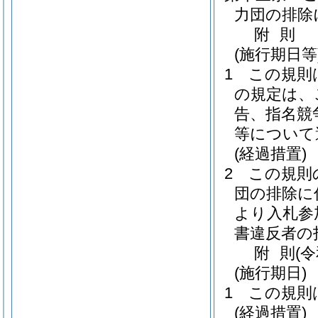
力団の排除
附
則
(施行期日等
1
この規則
の規定は、
告、指名競
等について
(経過措置)
2
この規則
団の排除に
より入札参
書違反者の
附
則
(
(施行期日)
1
この規則
(経過措置)