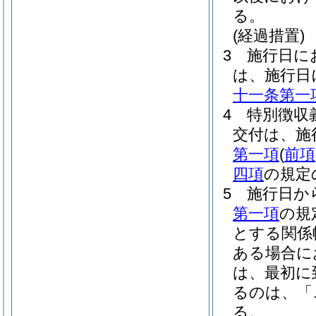
る。
(経過措置)
3
施行日に
は、施行日
十一条第一
4
特別徴収
交付は、施
第一項
(
前項
四項
の規定
5
施行日か
第一項
の規
とする関係
ある場合に
は、最初に
るのは、「
る。