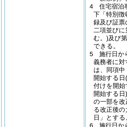
4
住宅宿泊
下「特別徴
録及び証票
二項並びに
む。)
及び
できる。
5
施行日か
義務者に対
は、同項中
開始する日
付けを開始
開始する日
の一部を改
る改正後の
日」とする
6
施行日か