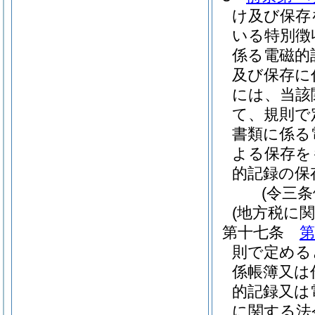
け及び保存
いる特別徴
係る電磁的
及び保存に
には、当該
て、規則で
書類に係る
よる保存を
的記録の保
(令三
(地方税に
第十七条
第
則で定める
係帳簿又は
的記録又は
に関する法