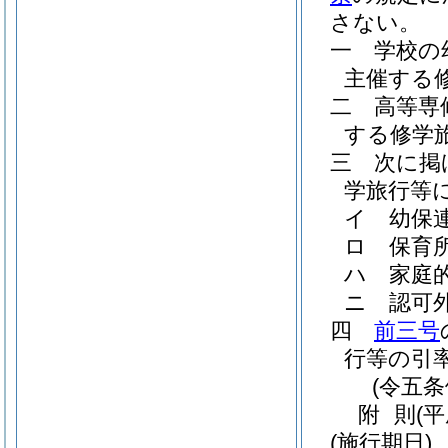
さない。
一
学校の
主催する
二
高等専
する修学
三
次に掲
学旅行等
イ
幼保
ロ
保育
ハ
家庭
ニ
認可
四
前三号
行等の引
(令五
附
則
(
(施行期日)