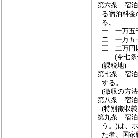
第六条
宿
る宿泊料金
る。
一
一万五
二
一万五
三
二万円
(令七
(課税地)
第七条
宿
する。
(徴収の方法
第八条
宿
(特別徴収義
第九条
宿
う。)
は、
た者、国家