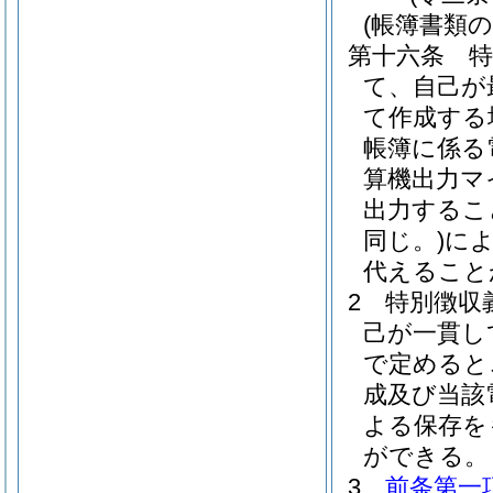
(帳簿書類
第十六条
て、自己が
て作成する
帳簿に係る
算機出力マ
出力するこ
同じ。)
に
代えること
2
特別徴収
己が一貫し
で定めると
成及び当該
よる保存を
ができる。
3
前条第一