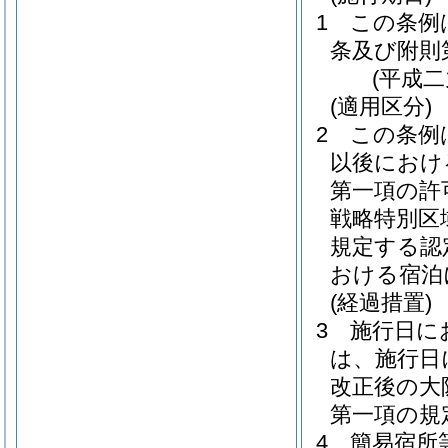
1
この条例
条及び附則
(平成
(適用区分)
2
この条例
以後におけ
第一項の許
戦略特別区
規定する認
おける宿泊
(経過措置)
3
施行日に
は、施行日
改正後の大
第一項の規
4
簡易宿所