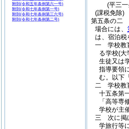
(平三
附則
(令和五年条例第六一号)
附則
(令和七年条例第一号)
(課税免除)
附則
(令和七年条例第三六号)
附則
(令和七年条例第二号)
第五条の二
場合には、
は、宿泊税
一
学校教
る学校
(
生徒又は
指導要領
む。以下
二
学校教
十五条第
「高等専
学校が主
三
次に掲
学旅行等