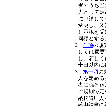
者のうち当
人として定
に申請して
変更し、又
し承認を受
同様とする
2
前項
の規
しくは変更
し、若しく
十日以内に
3
第一項
の
人を定める
者に係る宿
に規則で定
納税管理人
該申請書に