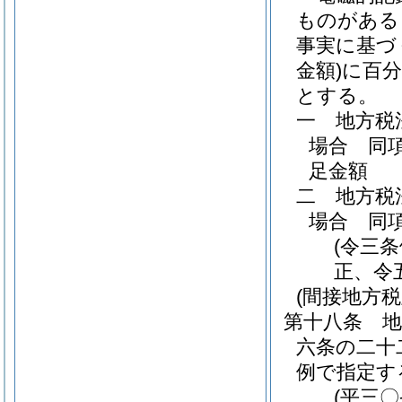
ものがある
事実に基づ
金額)
に百
とする。
一
地方税
場合 同
足金額
二
地方税
場合 同
(令三
正、令
(間接地方
第十八条
地
六条の二十
例で指定す
(平三