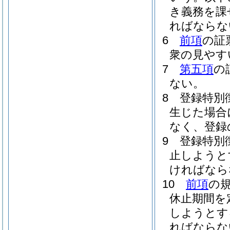
き義務を課
ればならな
6
前項
の証
衆の見やす
7
第五項
の
ない。
8
登録特別
生じた場合
なく、登録
9
登録特別
止しようと
ければなら
10
前項
の
休止期間を
しようとす
ればならな