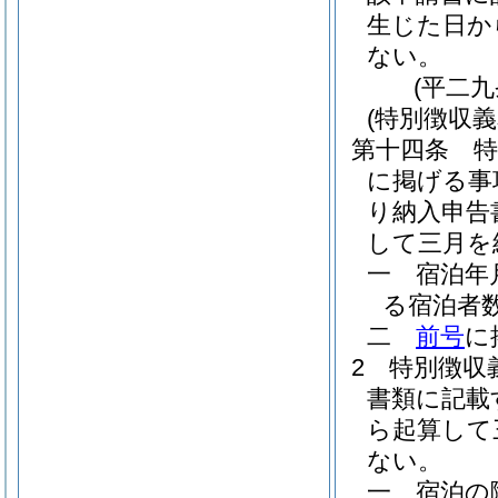
生じた日か
ない。
(平二
(特別徴収
第十四条
に掲げる事
り納入申告
して三月を
一
宿泊年
る宿泊者
二
前号
に
2
特別徴収
書類に記載
ら起算して
ない。
一
宿泊の