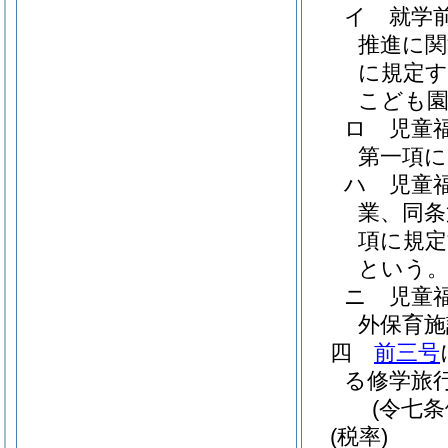
イ
就学
推進に関
に規定す
こども園
ロ
児童
第一項に
ハ
児童
業、同条
項に規定
という。
ニ
児童
外保育施
四
前三号
る修学旅
(令七
(税率)