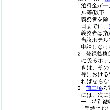
泊料金が一
ル等
(以下
義務者を除
日までに、
義務者は指
当該ホテル
申請しなけ
2
登録義務
に係るホテ
きは、その
等における
ればならな
3
前二項
の
には、次に
一
特別徴
手続にお