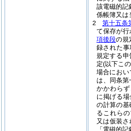
該電磁的記
係帳簿又は
2
第十五条
て保存が行
項後段
の規
録された事
規定する申
定
(以下こ
場合におい
は、同条第
かかわらず
に掲げる場
の計算の基
るこれらの
又は仮装さ
「電磁的記