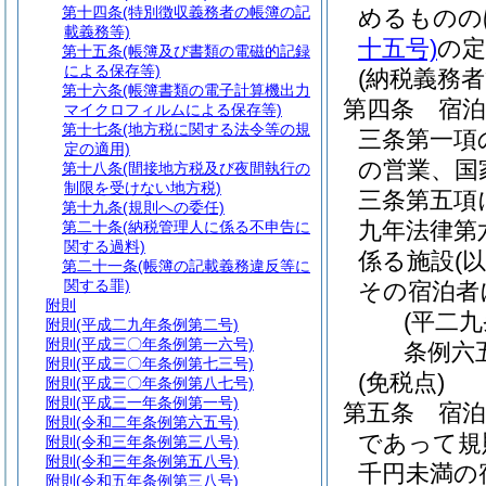
第十四条
(特別徴収義務者の帳簿の記
めるものの
載義務等)
十五号)
の
第十五条
(帳簿及び書類の電磁的記録
による保存等)
(納税義務者
第十六条
(帳簿書類の電子計算機出力
第四条
宿
マイクロフィルムによる保存等)
第十七条
(地方税に関する法令等の規
三条第一項
定の適用)
の営業、国
第十八条
(間接地方税及び夜間執行の
制限を受けない地方税)
三条第五項
第十九条
(規則への委任)
九年法律第
第二十条
(納税管理人に係る不申告に
関する過料)
係る施設
(
第二十一条
(帳簿の記載義務違反等に
関する罪)
その宿泊者
附則
(平二
附則
(平成二九年条例第二号)
附則
(平成三〇年条例第一六号)
条例六
附則
(平成三〇年条例第七三号)
(免税点)
附則
(平成三〇年条例第八七号)
附則
(平成三一年条例第一号)
第五条
宿
附則
(令和二年条例第六五号)
であって規
附則
(令和三年条例第三八号)
附則
(令和三年条例第五八号)
千円未満の
附則
(令和五年条例第三八号)