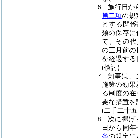
6
施行日か
第二項
の規
とする関係
類の保存に
て、その代
の三月前の
を経過する
(検討)
7
知事は、
施策の効果
る制度の在
要な措置を
(二千二十
8
次に掲げ
日から同年
条
の規定に