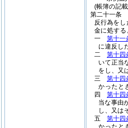
(帳簿の記
第二十一条
反行為をし
金に処する
一
第十一
に違反し
二
第十四
いて正当
をし、又
三
第十四
かったと
四
第十四
当な事由
し、又は
五
第十四
かったと