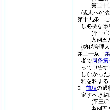
第二十
(規則への委
第十九条
し必要な事
(平三
条例五
(納税管理
第二十条
第
者で
同条第
って申告す
しなかった
料を科する
2
前項
の過
定すべき納
(平三
条例五