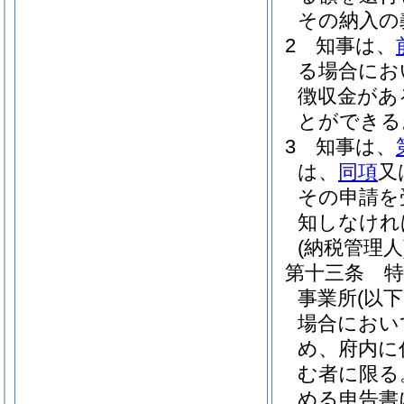
その納入の
2
知事は、
る場合にお
徴収金があ
とができる
3
知事は、
は、
同項
又
その申請を
知しなけれ
(納税管理人
第十三条
事業所
(以
場合におい
め、府内に
む者に限る
める申告書