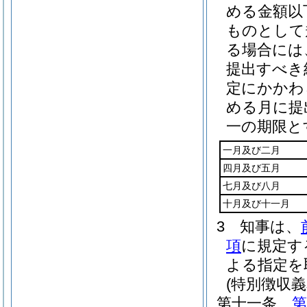
める金額以
ものとして
る場合には
提出すべき
定にかかわ
める月に提
一の期限と
一月及び二月
四月及び五月
七月及び八月
十月及び十一月
3
知事は、
項
に規定す
よる指定を
(特別徴収
第十一条
第