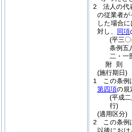
2
法人の代
の従業者が
した場合に
対し、
同項
(平三
条例五
二・一
附
則
(施行期日)
1
この条例
第四項
の規
(平成
行)
(適用区分)
2
この条例
以後におけ