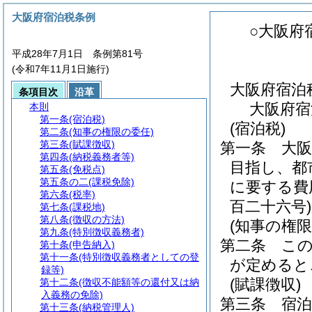
大阪府宿泊税条例
○大阪府
平成28年7月1日 条例第81号
(令和7年11月1日施行)
大阪府宿泊
条項目次
沿革
大阪府宿
本則
第一条
(宿泊税)
(宿泊税)
第二条
(知事の権限の委任)
第三条
(賦課徴収)
第一条
大
第四条
(納税義務者等)
目指し、都
第五条
(免税点)
第五条の二
(課税免除)
に要する費
第六条
(税率)
百二十六号)
第七条
(課税地)
第八条
(徴収の方法)
(知事の権限
第九条
(特別徴収義務者)
第二条
こ
第十条
(申告納入)
第十一条
(特別徴収義務者としての登
が定めると
録等)
(賦課徴収)
第十二条
(徴収不能額等の還付又は納
入義務の免除)
第三条
宿
第十三条
(納税管理人)