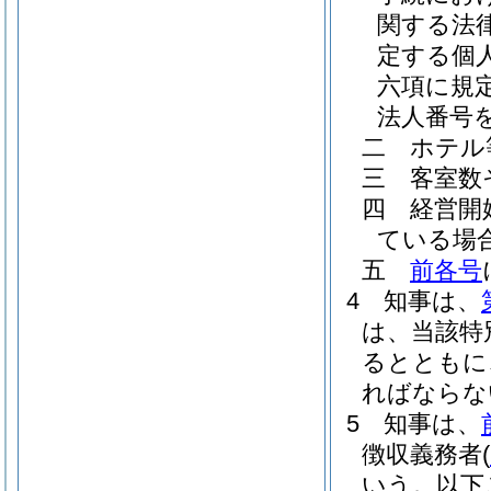
関する法
定する個
六項に規
法人番号
二
ホテル
三
客室数
四
経営開
ている場
五
前各号
4
知事は、
は、当該特
るとともに
ればならな
5
知事は、
徴収義務者
(
いう。以下