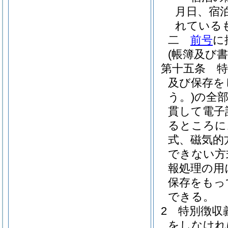
月日、宿
れている
二
前号
に
(帳簿及び
第十五条
及び保存を
う。)
の全
貫して電子
るところに
式、磁気的
できない方
報処理の用
保存をもっ
できる。
2
特別徴収
をしなけれ