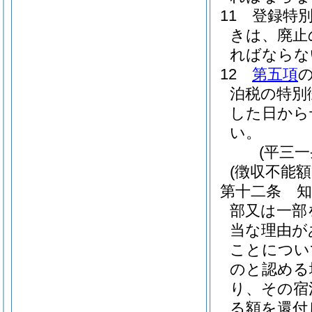
11
登録特
きは、廃止
ればならな
12
第五項
泊税の特別
した日から
い。
(平三
(徴収不能
第十二条
部又は一部
当な理由が
ことについ
のと認める
り、その宿
る額を還付