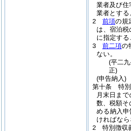
業者及び住
業者とする
2
前項
の規
は、宿泊税
に指定する
3
前二項
の
ない。
(平二
正)
(申告納入)
第十条
特
月末日まで
数、税額そ
める納入申
ければなら
2
特別徴収