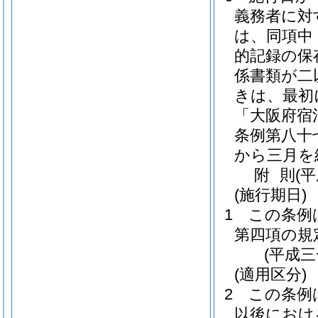
義務者に対
は、同項中
的記録の保
係書類が二
きは、最初
「大阪府宿
条例第八十
から三月を
附
則
(
(施行期日)
1
この条例
第四項の規
(平成
(適用区分)
2
この条例
以後におけ