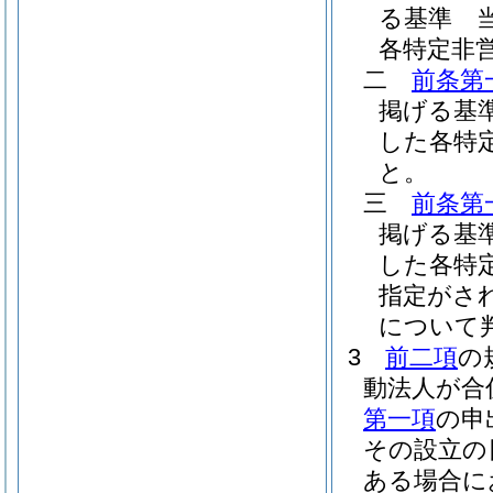
る基準 
各特定非
二
前条第
掲げる基
した各特
と。
三
前条第
掲げる基
した各特
指定がさ
について
3
前二項
の
動法人が合
第一項
の申
その設立の
ある場合に