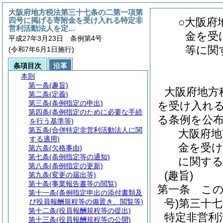
大阪府地方税法第三十七条の二第一項第
四号に掲げる寄附金を受け入れる特定非
○大阪府
営利活動法人を定…
金を受
平成27年3月23日 条例第4号
等に関
(令和7年6月1日施行)
条項目次
沿革
本則
第一条
(趣旨)
大阪府地方
第二条
(定義)
第三条
(条例指定の申出)
を受け入れ
第四条
(条例指定のために必要な手続
る条例を公
を行う基準等)
第五条
(合併特定非営利活動法人に関
大阪府地
する適用)
金を受け
第六条
(欠格事由)
第七条
(条例指定等の通知)
に関する
第八条
(条例指定の更新)
(趣旨)
第九条
(変更の届出等)
第十条
(事業報告書等の閲覧)
第一条
こ
第十一条
(条例指定申出の添付書類及
号)
第三十
び役員報酬規程等の備置き、閲覧等)
第十二条
(役員報酬規程等の提出)
特定非営利
第十三条
(役員報酬規程等の公開)