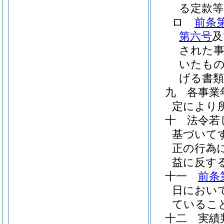
る定款等
ロ
前条
第六号
及
された事
いたもの
げる書類
九
各事業
定により
十
法令若
基づいて
正の行為
益に反す
十一
前条
日におい
ているこ
十二
実績