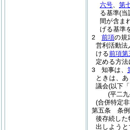
六号
、
第
る基準
(
間が含ま
げる基準を
2
前項
の規
営利活動法
ける
前項第
定める方法
3
知事は、
ときは、あ
議会
(以下
(平二
(合併特定
第五条
条
後存続した
出しようと