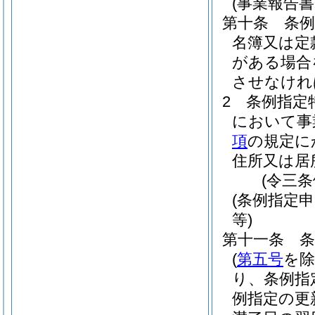
(事業報告書
第十条
条
名簿又は定
がある場合
させなけれ
2
条例指定
において事
項
の規定に
住所又は居
(令三
(条例指定
等)
第十一条
(
第五号
を除
り、条例指
例指定の更