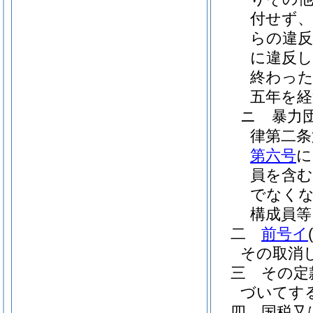
付せず
らの違
に違反
終わっ
五年を経
ニ
暴力
律第二条
第六号
に
員を含む
でなく
構成員等
二
前号イ
その取消
三
その定
づいてす
四
国税又