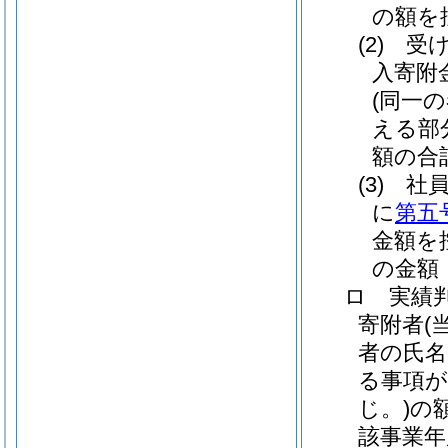
の額を
(2)
受
入寄附
(同一
える部
額の合
(3)
社
に
第五
金額を
の金額
ロ
実績
寄附者
(
者の氏名
る事項が
じ。)
の
該事業