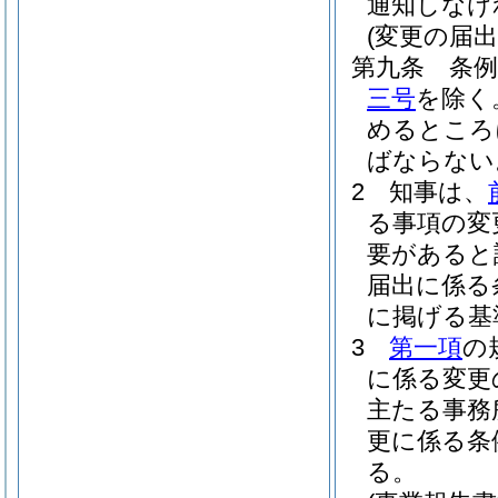
通知しなけ
(変更の届出
第九条
条
三号
を除く
めるところ
ばならない
2
知事は、
る事項の変
要があると
届出に係る
に掲げる基
3
第一項
の
に係る変更
主たる事務
更に係る条
る。