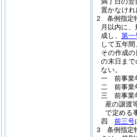
満了日の翌
置かなけれ
2
条例指定
月以内に、
成し、
第一
して五年間
その作成の
の末日まで
ない。
一
前事業
二
前事業
三
前事業
産の譲渡
で定める
四
前三号
3
条例指定