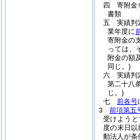
四
寄附金
書類
五
実績判
業年度に
寄附金の
っては、
附金の額
同じ。)
六
実績判
第二十八
じ。)
七
前各号
3
前項第五
受けようと
度の末日以
動法人が条