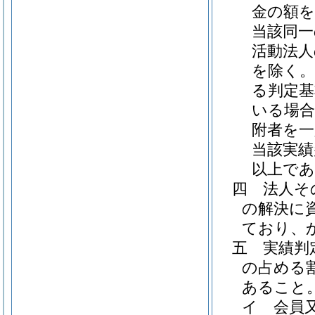
金の額を
当該同一
活動法人
を除く。
る判定基
いる場合
附者を一
当該実績
以上で
四
法人そ
の解決に
ており、
五
実績判
の占める
あること
イ
会員