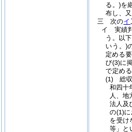
る。)
を
布し、
三
次の
イ
イ
実績
う。以下
いう。)
定める要
び
(3)
に
で定め
(1)
総
和四十
人、地
法人及
の
(1)
に
を受け
等」と