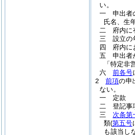
い。
一
申出者
氏名、生
二
府内に
三
設立の
四
府内に
五
申出者
「特定非
六
前各号
2
前項
の申
ない。
一
定款
二
登記事
三
次条第
類
(
第五号
も該当し