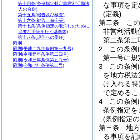
第十四条
(条例指定特定非営利活動法
な事項を定
人の合併)
(定義)
第十五条
(報告及び検査)
第十六条
(勧告、命令等)
第二条
こ
第十七条
(条例指定の取消しのために
非営利活動
必要な手続を行う基準等)
第十八条
(規則への委任)
第二条第二
附則
2
この条例
附則
(平成二九年条例第一九号)
附則
(令和元年条例第二四号)
第一号に規
附則
(令和三年条例第五九号)
3
この条例
附則
(令和七年条例第二号)
を地方税法
け入れる特
で定めるこ
4
この条例
条例指定を
(条例指定の
第三条
地
る事項を記