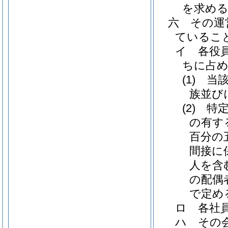
を求める
六
その運
ているこ
イ
各役
ちに占
(1)
当
族並び
(2)
特
の有す
百分の
間接に
人を含
の配偶
で定め
ロ
各社
ハ
その