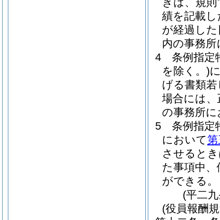
きは、規則
績を記載し
が経過した
内の事務所
4
条例指定
を除く。)
げる書類若
場合には、
の事務所に
5
条例指定
において
第
させるとき
た事項中、
ができる。
(平二
(役員報酬規