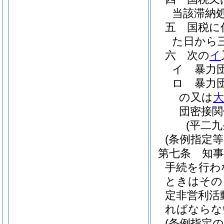
当該滞納
五
国税に
た日から
六
次の
イ
イ
暴力
ロ
暴力
の又は
大
団密接関
(平二
(条例指定等
第七条
知
手続を行わ
ときはその
定非営利活
ればならな
(条例指定の