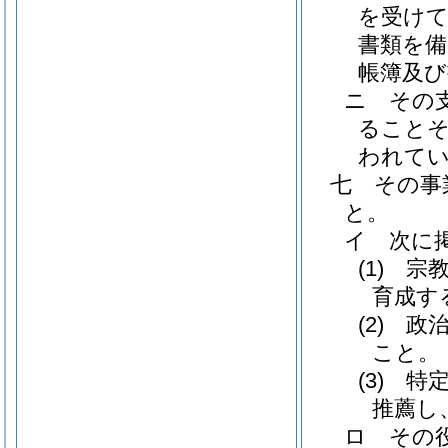
を受け
書類を
帳簿及び
ニ
その
ること
われて
七
その事
と。
イ
次に
(1)
宗
育成す
(2)
政
こと。
(3)
特
推薦し
ロ
その