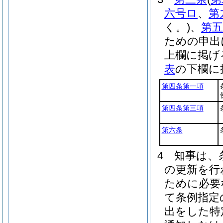
六号ロ
、
第
く。)
、
第五
ための申出
上欄に掲げ
表
の下欄に
第四条第一項
第四条第三項
第六条
4
知事は、
の更新を行
ために必要
て条例指定
出をした特