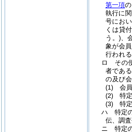
第一項
の
執行に
号におい
くは貸付
う。)
、
象が会員
行われる
ロ
その
者である
の及び会
(1)
会
(2)
特
(3)
特
ハ
特定
伝、調査
ニ
特定