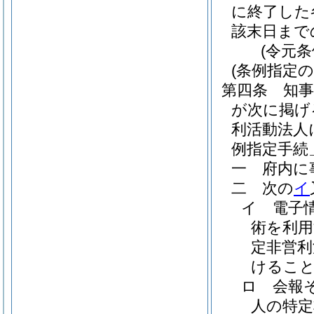
に終了した
該末日まで
(令元
(条例指定
第四条
知
が次に掲げ
利活動法人
例指定手続
一
府内に
二
次の
イ
イ
電子
術を利用
定非営利
けるこ
ロ
会報
人の特定