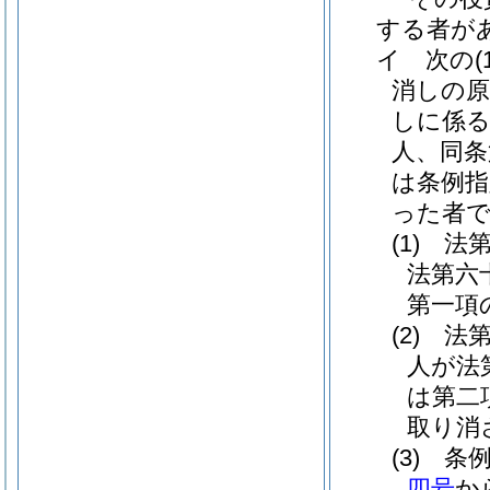
する者が
イ
次の
(
消しの原
しに係る
人、同条
は条例指
った者
(1)
法
法第六
第一項
(2)
法
人が法
は第二
取り消
(3)
条
四号
か