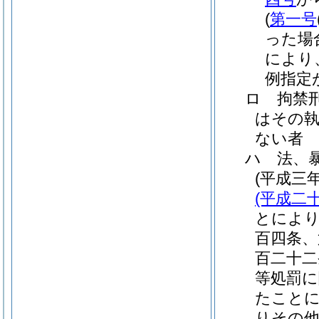
(
第一号
った場
により
例指定
ロ
拘禁
はその
ない者
ハ
法、
(平成三
(平成二
とによ
百四条、
百二十二
等処罰に
たことに
りその他