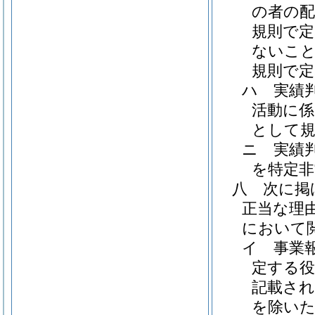
の者の配
規則で定
ないこ
規則で
ハ
実績
活動に
として
ニ
実績
を特定非
八
次に掲
正当な理
において
イ
事業
定する役
記載され
を除いた