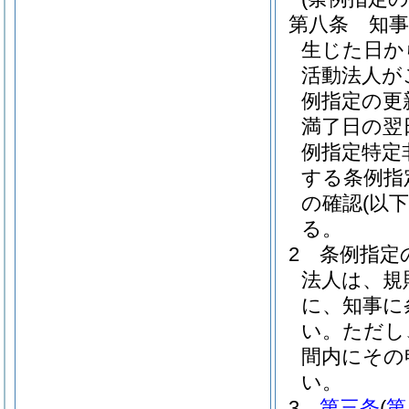
第八条
知
生じた日か
活動法人が
例指定の更
満了日の翌
例指定特定
する条例指
の確認
(以
る。
2
条例指定
法人は、規
に、知事に
い。
ただし
間内にその
い。
3
第三条
(
第