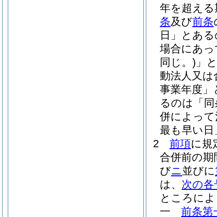
年を超える
条
及び
前条
日」とある
場合にあっ
同じ。)
」
動法人又は
事業年度」
るのは「同
併によって
最も早い日
2
前項
に規
合併前の期
び
ニ
並びに
は、
次の各
ところによ
一
前条第