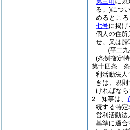
第三項
に規
る。)
につ
めるところ
七号
に掲げ
個人の住所
せ、又は謄
(平二
(条例指定
第十四条
利活動法人
きは、規則
ければなら
2
知事は、
続する特定
営利活動法
基準に適合