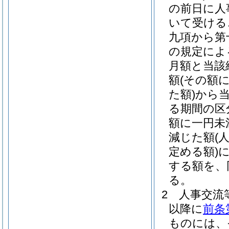
の前日に人
いて受ける
九項から第
の規定によ
月額と当該
額
(その額
た額)
から
る期間の区
額に一円未
減じた額
(
定める額)
する額を、
る。
2
人事交流
以降に
前条
ものには、