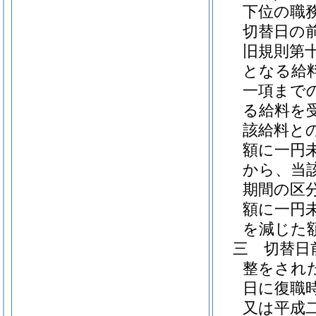
下位の職
切替日の
旧規則第
となる給
一項まで
る給料を
該給料との
額に一円
から、当
期間の区
額に一円
を減じた
三
切替日
整をされ
日に復職
又は平成