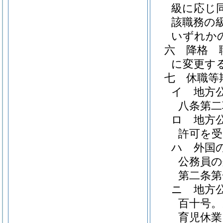
級に応じ
該職務の
いずれか
六
降格 
に変更す
七
休職等
イ
地方
八条第二
ロ
地方
許可を受
ハ
外国
公務員の
第二条第
ニ
地方
百十号。
育児休業