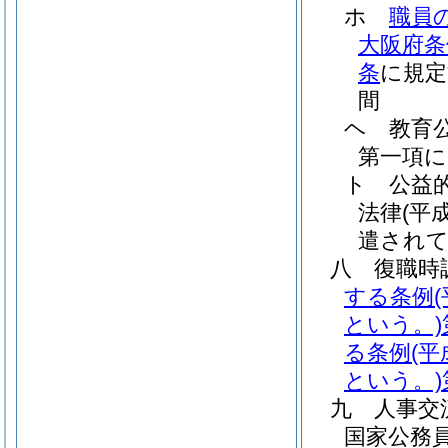
ホ
職員
大阪府条
条
に規定
間
ヘ
教育
第一項に
ト
公益
法律
(平
遣され
八
復職
する条例
という。)
る条例
(
という。)
九
人事交
国家公務