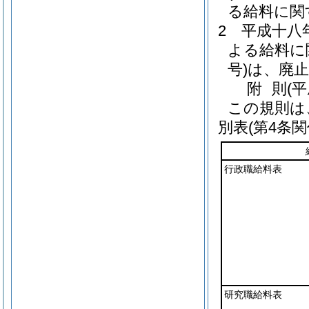
る給料に関
2
平成十八
よる給料に
号)
は、廃
附
則
(
この規則は
別表
(第4条関
行政職給料表
研究職給料表