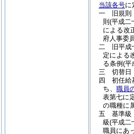
当該各号
に
一
旧規則
則
(平成
による改
府人事委員
二
旧平成
定による
る条例
(
三
切替日
四
初任給
ち、
職員
表第七に
の職種に
五
基準級
級
(平成
職員にあ