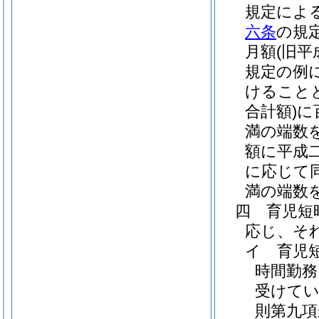
規定によ
六条
の規
月額
(旧
規定の例
けること
合計額)
に
満の端数
額に平成
に応じて
満の端数
四
育児短
応じ、そ
イ
育児
時間勤務
受けてい
則第九項