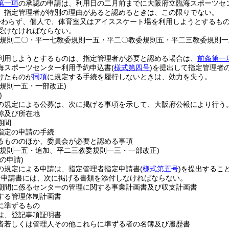
第一項
の承認の申請は、利用日の二月前までに大阪府立臨海スポーツセ
、指定管理者が特別の理由があると認めるときは、この限りでない。
かわらず、個人で、体育室又はアイススケート場を利用しようとするも
受けなければならない。
委規則二〇・平一七教委規則一五・平二〇教委規則五・平二三教委規則一
利用しようとするものは、指定管理者が必要と認める場合は、
前条第一
海スポーツセンター利用予約申込書
(
様式第四号
)
を提出して指定管理者
けたものが
同項
に規定する手続を履行しないときは、効力を失う。
委規則一五・一部改正)
)
の規定による公募は、次に掲げる事項を示して、大阪府公報により行う
称及び所在地
期間
指定の申請の手続
るもののほか、委員会が必要と認める事項
委規則一五・追加、平二三教委規則一三・一部改正)
の申請)
の規定による申請は、指定管理者指定申請書
(
様式第五号
)
を提出するこ
者申請書には、次に掲げる書類を添付しなければならない。
期間に係るセンターの管理に関する事業計画書及び収支計画書
する管理体制計画書
に準ずるもの
は、登記事項証明書
者若しくは管理人その他これらに準ずる者の名簿及び履歴書