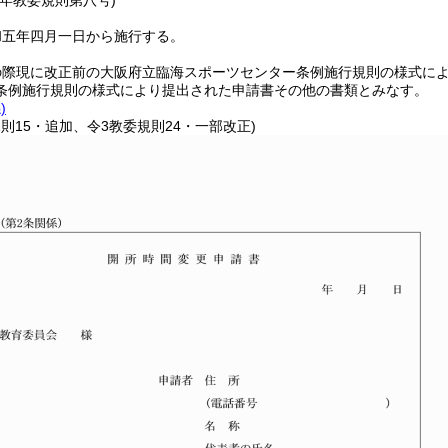
五年
教委規則第八号)
和五年四月一日から施行する。
の際現に改正前の大阪府立臨海スポーツセンター条例施行規則の様式に
条例施行規則の様式により提出された申請書その他の書類とみなす。
)
規則15・追加、令3教委規則24・一部改正)