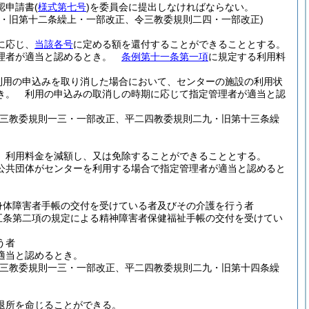
認申請書
(
様式第七号
)
を委員会に提出しなければならない。
・旧第十二条繰上・一部改正、令三教委規則二四・一部改正)
に応じ、
当該各号
に定める額を還付することができることとする。
理者が適当と認めるとき。
条例第十一条第一項
に規定する利用料
利用の申込みを取り消した場合において、センターの施設の利用状
き。
利用の申込みの取消しの時期に応じて指定管理者が適当と認
二三教委規則一三・一部改正、平二四教委規則二九・旧第十三条繰
、利用料金を減額し、又は免除することができることとする。
公共団体がセンターを利用する場合で指定管理者が適当と認めると
身体障害者手帳の交付を受けている者及びその介護を行う者
五条第二項の規定による精神障害者保健福祉手帳の交付を受けてい
う者
適当と認めるとき。
二三教委規則一三・一部改正、平二四教委規則二九・旧第十四条繰
退所を命じることができる。