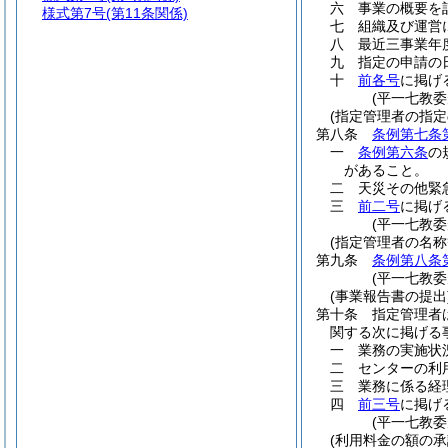
六
事業の概要を
様式第7号
(第11条関係)
七
組織及び運営
八
最近三事業年
九
指定の申請の
十
前各号
に掲げ
(平一七教
(指定管理者の指定
第八条
条例第七条
一
条例第六条
の
があること。
二
天災その他緊
三
前二号
に掲げ
(平一七教
(指定管理者の名称
第九条
条例第八条
(平一七教
(事業報告書の提出
第十条
指定管理者
関する次に掲げる
一
業務の実施状
二
センターの利
三
業務に係る経
四
前三号
に掲げ
(平一七教
(利用料金の額の承