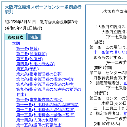
大阪府立臨海スポーツセンター条例施行
規則
○大阪府立臨
昭和59年3月31日 教育委員会規則第3号
〔大阪府立臨海ス
(令和5年4月1日施行)
大阪府立臨海
(平一七教
条項目次
沿革
(趣旨)
本則
第一条
この規則は
第一条
(趣旨)
十一条第六項ただ
第二条
(開所時間)
めるものとする。
第三条
(休所日)
(平一二教
第四条
(利用の申込み)
(開所時間)
第五条
(予約)
第二条
センターの
第六条
(指定管理者の公募)
府教育委員会
(以
第七条
(指定管理者の指定の申請)
2
指定管理者は、
第八条
(指定管理者の指定の基準)
(平一七教
第九条
(指定管理者の名称等の変更の
(休所日)
届出)
第三条
センターの
第十条
(事業報告書の提出)
一
木曜日
(その
第十一条
(利用料金の額の承認申請)
二
十二月二十九
第十二条
(利用料金の還付の基準)
2
指定管理者は、
第十三条
(利用料金の減免の基準)
(平一二教
第十四条
(入所の制限等)
(利用の申込み)
第十五条
(設備の変更禁止)