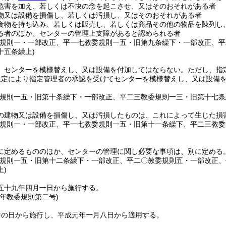
危害を加え、若しくは不快の念を起こさせ、又はそのおそれがある者
物又は設備を損傷し、若しくは汚損し、又はそのおそれがある者
食物を持ち込み、若しくは販売し、若しくは商品その他の物品を陳列し
る者のほか、センターの管理上支障があると認められる者
委規則一・一部改正、平一七教委規則一五・旧第九条繰下・一部改正、
十五条繰上)
、センターを模様替えし、又は設備を付加してはならない。
ただし、指
規定により指定管理者の承認を受けてセンターを模様替えし、又は設備
委規則一五・旧第十条繰下・一部改正、平二三教委規則一三・旧第十七条
の建物又は設備を損傷し、又は汚損したものは、これによって生じた損
委規則一・一部改正、平一七教委規則一五・旧第十一条繰下、平二三教
に定めるもののほか、センターの管理に関し必要な事項は、別に定める
委規則一五・旧第十二条繰下・一部改正、平二〇教委規則五・一部改正
上)
五十九年四月一日から施行する。
元年
教委規則第二号)
布の日から施行し、平成元年一月八日から適用する。