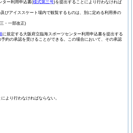
ンター利用申込書
(
様式第三号
)
を提出することにより行わなければ
の及びアイススケート場内で観覧するものは、別に定める利用券の
三・一部改正)
項
に規定する大阪府立臨海スポーツセンター利用申込書を提出する
の予約の承認を受けることができる。
この場合において、その承認
。
とにより行わなければならない。