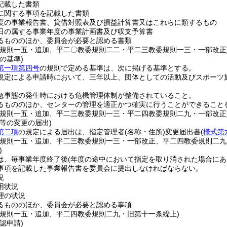
記載した書類
に関する事項を記載した書類
度の事業報告書、貸借対照表及び損益計算書又はこれらに類するもの
日の属する事業年度の事業計画書及び収支予算書
るもののほか、委員会が必要と認める書類
委規則一五・追加、平二〇教委規則二二・平二三教委規則一三・一部改正
の基準)
第一項第四号
の規則で定める基準は、次に掲げる基準とする。
規定による申請時において、三年以上、団体としての活動及びスポーツ
急事態の発生時における危機管理体制が整備されていること。
るもののほか、センターの管理を適正かつ確実に行うことができること
委規則一五・追加、平二三教委規則一三・平二四教委規則二九・一部改正
等の変更の届出)
第二項
の規定による届出は、指定管理者
(名称・住所)
変更届出書
(
様式第
委規則一五・追加、平二三教委規則一三・一部改正、平二四教委規則二九
)
は、毎事業年度終了後
(年度の途中において指定を取り消された場合にあ
事項を記載した事業報告書を委員会に提出しなければならない。
況
用状況
理の状況
るもののほか、委員会が必要と認める事項
委規則一五・追加、平二四教委規則二九・旧第十一条繰上)
認申請)