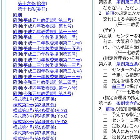
第四条
条例第二条
第十六条
(賠償)
ならない。
ただし
第十七条
(委任)
2
前項
の規定にか
附則
交付による承認を
附則
(平成元年教委規則第二号)
(平一二教
附則
(平成八年教委規則第七号)
(予約)
附則
(平成九年教委規則第一三号)
第五条
センターを
附則
(平成一一年教委規則第一号)
前に、大阪府立臨
附則
(平成一二年教委規則第二〇号)
は、その承認を受
附則
(平成一七年教委規則第一五号)
(平一七教
附則
(平成二〇年教委規則第五号)
(指定管理者の公募
附則
(平成二〇年教委規則第二二号)
第六条
条例第五条
附則
(平成二三年教委規則第一三号)
一
センターの名
附則
(平成二四年教委規則第二九号)
二
予定する指定
附則
(平成三一年教委規則第一三号)
三
指定管理者の
附則
(令和三年教委規則第二四号)
四
前三号
に掲げ
附則
(令和四年教委規則第一六号)
(平一七教
附則
(令和五年教委規則第八号)
(指定管理者の指定
様式第1号
(第2条関係)
第七条
条例第六条
様式第2号
(第3条関係)
2
前項
の指定管理
様式第3号
(第4条関係)その1
一
予定する指定
様式第3号
(第4条関係)その2
二
センターに関
様式第3号
(第4条関係)その3
三
定款又はこれ
様式第4号
(第5条関係)
四
法人にあって
様式第5号
(第7条関係)
五
役員又は代表
様式第6号
(第9条関係)