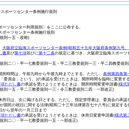
海スポーツセンター条例施行規則
ポーツセンター利用規則〕をここに公布する。
スポーツセンター条例施行規則
委規則一五・改称)
、
大阪府立臨海スポーツセンター条例
(昭和五十九年大阪府条例第九号。
し書
及び
第七項
並びに
第十二条
の規定に基づき、大阪府立臨海スポーツ
委規則二〇・平一七教委規則一五・平二三教委規則一三・平二四教委規則
開所時間は、午前九時から午後九時までとする。
ただし、
条例第四条第
下「委員会」という。)
の承認を受けたときは、開所時間を臨時に変更す
前項ただし書
の承認を受けようとするときは、開所時間変更申請書
(
様式
委規則一五・平二三教委規則一三・令三教委規則二四・一部改正)
休所日は、次に掲げる日とする。
ただし、指定管理者は、委員会の承認
日が国民の祝日に関する法律
(昭和二十三年法律第百七十八号)
に規定する
日から翌年の一月三日まで
前項ただし書
の承認を受けようとするときは、休所日変更申請書
(
様式第
委規則二〇・平一七教委規則一五・一部改正)