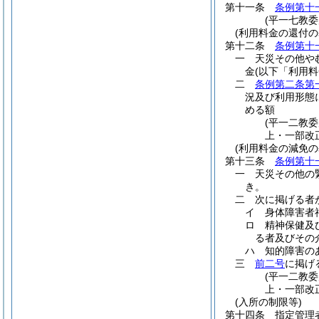
第十一条
条例第十
(平一七教
(利用料金の還付の
第十二条
条例第十
一
天災その他や
金
(以下「利用料
二
条例第二条第
況及び利用形態
める額
(平一二教
上・一部改
(利用料金の減免の
第十三条
条例第十
一
天災その他の
き。
二
次に掲げる者
イ
身体障害者
ロ
精神保健及
る者及びその
ハ
知的障害の
三
前二号
に掲げ
(平一二教
上・一部改
(入所の制限等)
第十四条
指定管理