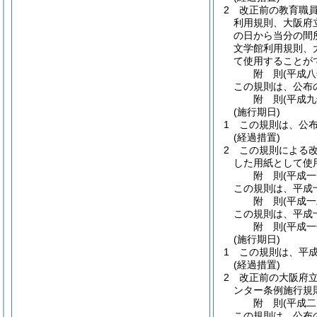
2
改正前の教育職
利用規則、大阪府
の日から当分の間
文学館利用規則、
て使用することが
附
則
(平成
この規則は、公布
附
則
(平成
(施行期日)
1
この規則は、公
(経過措置)
2
この規則による
した用紙として使
附
則
(平成
この規則は、平成
附
則
(平成
この規則は、平成
附
則
(平成
(施行期日)
1
この規則は、平
(経過措置)
2
改正前の大阪府
ンター条例施行規
附
則
(平成
この規則は、公布