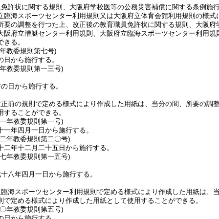
員免許状に関する規則、大阪府学校医等の公務災害補償に関する条例施
立臨海スポーツセンター利用規則又は大阪府立体育会館利用規則の様式
所要の調整を行つた上、改正後の教育職員免許状に関する規則、大阪府
大阪府立漕艇センター利用規則、大阪府立臨海スポーツセンター利用規
できる。
八年
教委規則第七号)
の日から施行する。
九年
教委規則第一三号)
布の日から施行する。
改正前の規則で定める様式により作成した用紙は、当分の間、所要の調
用することができる。
一一年
教委規則第一号)
十一年四月一日から施行する。
一二年
教委規則第二〇号)
十二年十二月二十五日から施行する。
一七年
教委規則第一五号)
成十八年四月一日から施行する。
立臨海スポーツセンター利用規則で定める様式により作成した用紙は、
則で定める様式により作成した用紙として使用することができる。
二〇年
教委規則第五号)
の日から施行する。