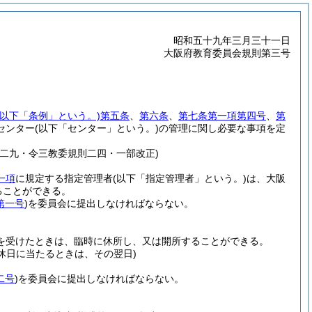
昭和五十九年三月三十一日
大阪府教育委員会規則第三号
以下「条例」という。)
第五条
、
第六条
、
第七条第一項第四号
、
第
センター
(以下「センター」という。)
の管理に関し必要な事項を定
二九・令三教委規則二四・一部改正)
一項
に規定する指定管理者
(以下「指定管理者」という。)
は、大阪
ることができる。
第一号
)
を委員会に提出しなければならない。
を受けたときは、臨時に休所し、又は開所することができる。
休日に当たるときは、その翌日)
二号
)
を委員会に提出しなければならない。