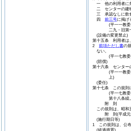
一
他の利用者に
二
センターの建
三
承認なしに飲
四
前三号
に掲げ
(平一一教
二九・旧第
(設備の変更禁止)
第十五条
利用者は
2
前項ただし書
の
ない。
(平一七教
(賠償)
第十六条
センター
(平一一教
上)
(委任)
第十七条
この規則
(平一七教
第十八条繰
附
則
この規則は、昭和
附
則
(平成
(施行期日等)
1
この規則は、公
(経過措置)