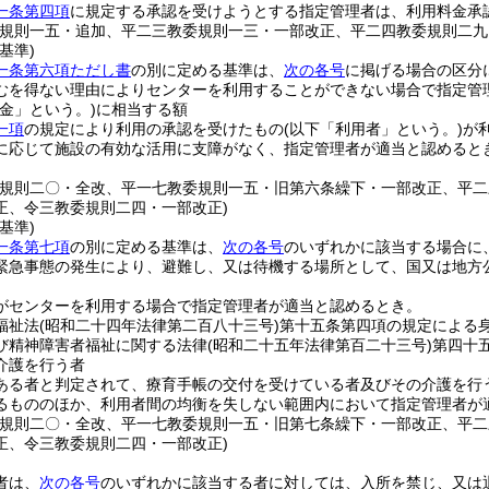
一条第四項
に規定する承認を受けようとする指定管理者は、利用料金承
委規則一五・追加、平二三教委規則一三・一部改正、平二四教委規則二九
基準)
一条第六項ただし書
の別に定める基準は、
次の各号
に掲げる場合の区分
むを得ない理由によりセンターを利用することができない場合で指定管
金」という。)
に相当する額
一項
の規定により利用の承認を受けたもの
(以下「利用者」という。)
が
に応じて施設の有効な活用に支障がなく、指定管理者が適当と認めると
委規則二〇・全改、平一七教委規則一五・旧第六条繰下・一部改正、平
正、令三教委規則二四・一部改正)
基準)
一条第七項
の別に定める基準は、
次の各号
のいずれかに該当する場合に
緊急事態の発生により、避難し、又は待機する場所として、国又は地方
がセンターを利用する場合で指定管理者が適当と認めるとき。
福祉法
(昭和二十四年法律第二百八十三号)
第十五条第四項の規定による
び精神障害者福祉に関する法律
(昭和二十五年法律第百二十三号)
第四十
介護を行う者
ある者と判定されて、療育手帳の交付を受けている者及びその介護を行
るもののほか、利用者間の均衡を失しない範囲内において指定管理者が
委規則二〇・全改、平一七教委規則一五・旧第七条繰下・一部改正、平
正、令三教委規則二四・一部改正)
者は、
次の各号
のいずれかに該当する者に対しては、入所を禁じ、又は