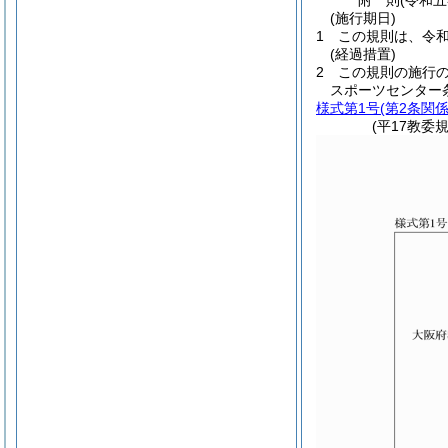
附
則
(令和
(施行期日)
1
この規則は、令
(経過措置)
2
この規則の施行
スポーツセンター
様式第1号
(第2条関係
(平17教委