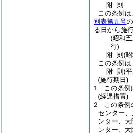
附
則
この条例は
別表第五号
る日から施
(昭和
行)
附
則
(
この条例は
附
則
(
(施行期日)
1
この条例
(経過措置)
2
この条例
センター、
ンター、大
ンター、大