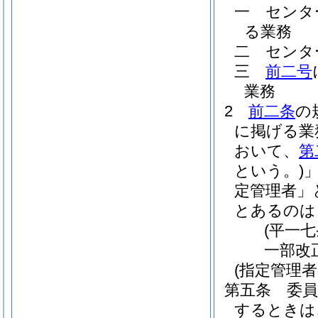
一
センタ
る業務
二
センタ
三
前二号
業務
2
前二条
の
に掲げる業
おいて、
第
という。)
定管理者」
とあるのは
(平一
一部改
(指定管理者
第五条
委
するときは