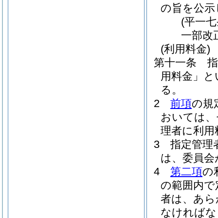
の旨を公示
(平一
一部改
(利用料金)
第十一条
用料金」と
る。
2
前項
の規
おいては、
理者に利用
3
指定管理
は、委員会
4
第二項
の
の範囲内で
者は、あら
なければな