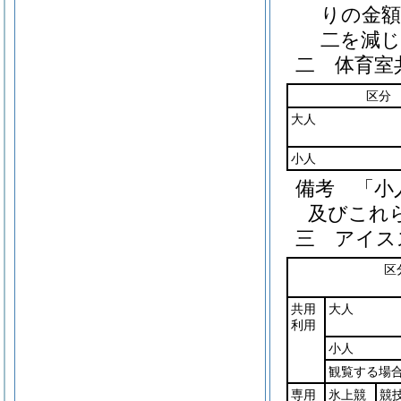
りの金額
二を減
二 体育室
区分
大人
小人
備考 「小
及びこれ
三 アイス
区
共用
大人
利用
小人
観覧する場
専用
氷上競
競