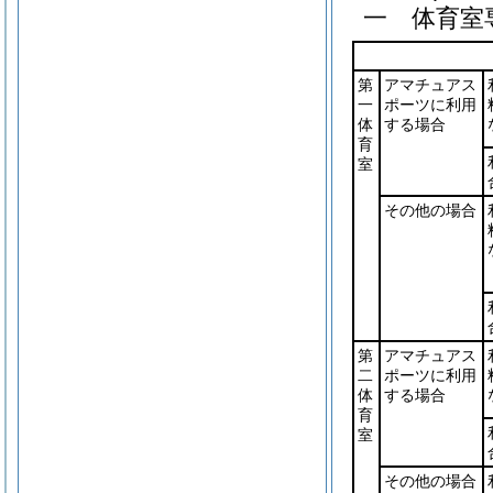
一 体育室
第
アマチュアス
一
ポーツに利用
体
する場合
育
室
その他の場合
第
アマチュアス
二
ポーツに利用
体
する場合
育
室
その他の場合