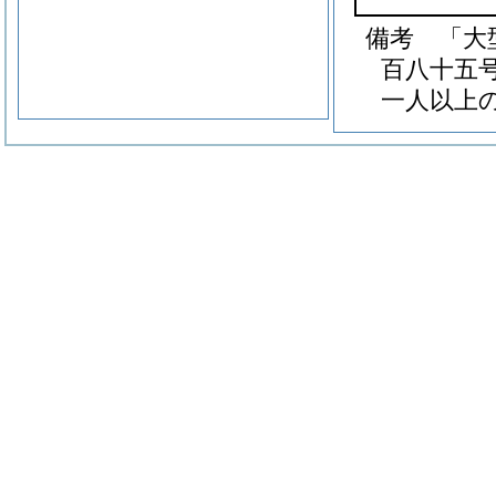
備考 「大
百八十五
一人以上