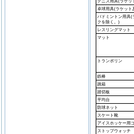
テニス用具
(ラケッ
卓球用具
(ラケット
バドミントン用具
クを除く。)
レスリングマット
マット
トランポリン
鉄棒
跳箱
踏切板
平均台
防球ネット
スケート靴
アイスホッケー用
ストップウォッチ