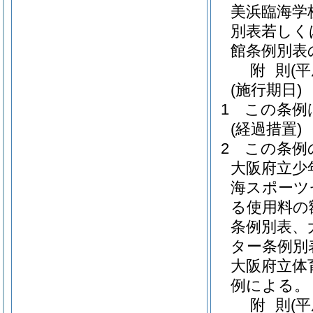
美浜臨海学
別表若しく
館条例別表
附
則
(
(施行期日)
1
この条例
(経過措置)
2
この条例
大阪府立少
海スポーツ
る使用料の
条例別表、
ター条例別
大阪府立体
例による。
附
則
(