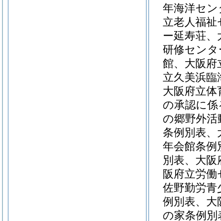
年海洋セン
立老人福祉
ー延寿荘、
研修センタ
館、大阪府
立久美浜臨
大阪府立体
の承認に係
の郷野外活
条例別表、
年会館条例
別表、大阪
阪府立労働
佐野勤労青
例別表、大
の家条例別