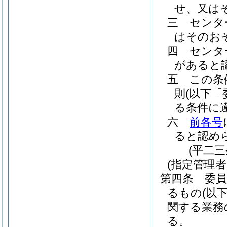
せ、又は
三
センタ
はそのお
四
センタ
があると
五
この条
則
(以下「
る条件に
六
前各号
ると認め
(平二
(指定管理
第四条
委
るもの
(以
関する業務
る。