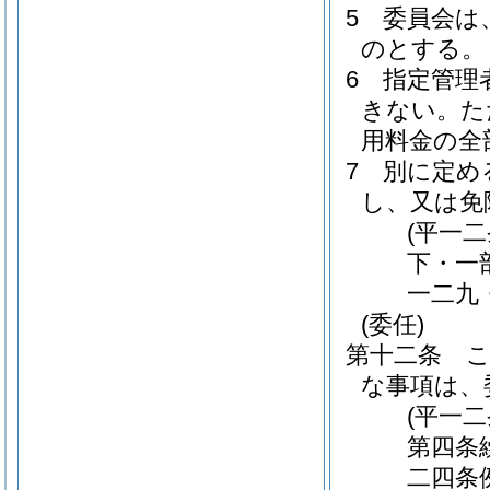
5
委員会は
のとする。
6
指定管理
きない。
た
用料金の全
7
別に定め
し、又は免
(平一
下・一
一二九
(委任)
第十二条
な事項は、
(平一
第四条
二四条