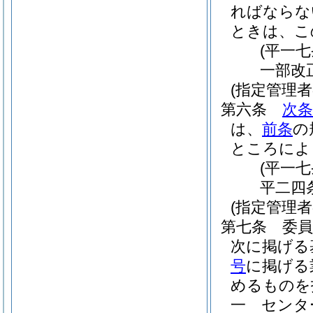
ればならな
ときは、こ
(平一
一部改
(指定管理
第六条
次条
は、
前条
の
ところによ
(平一
平二四
(指定管理者
第七条
委
次に掲げる
号
に掲げる
めるものを
一
センタ