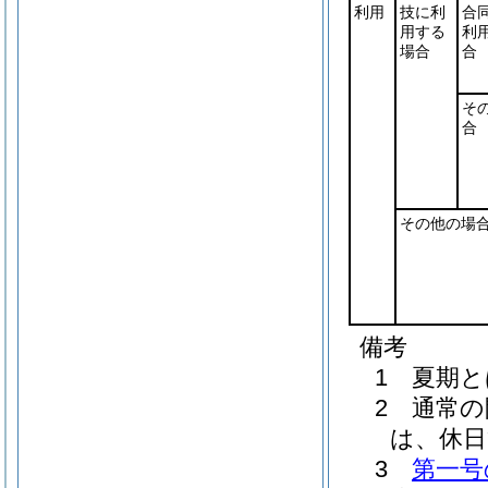
利用
技に利
合
用する
利
場合
合
そ
合
その他の場
備考
1 夏期
2 通常
は、休日
3
第一号