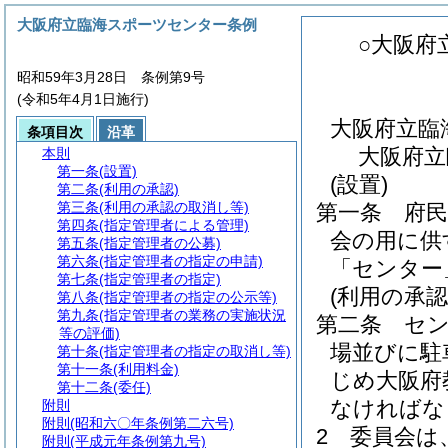
大阪府立臨海スポーツセンター条例
○大阪府
昭和59年3月28日 条例第9号
(令和5年4月1日施行)
大阪府立臨
条項目次
沿革
大阪府立
本則
第一条
(設置)
(設置)
第二条
(利用の承認)
第三条
(利用の承認の取消し等)
第一条
府
第四条
(指定管理者による管理)
会の用に供
第五条
(指定管理者の公募)
第六条
(指定管理者の指定の申請)
「センター
第七条
(指定管理者の指定)
(利用の承認
第八条
(指定管理者の指定の公示等)
第九条
(指定管理者の業務の実施状況
第二条
セ
等の評価)
場並びに駐
第十条
(指定管理者の指定の取消し等)
第十一条
(利用料金)
じめ大阪府
第十二条
(委任)
なければな
附則
附則
(昭和六〇年条例第二六号)
2
委員会は
附則
(平成元年条例第九号)