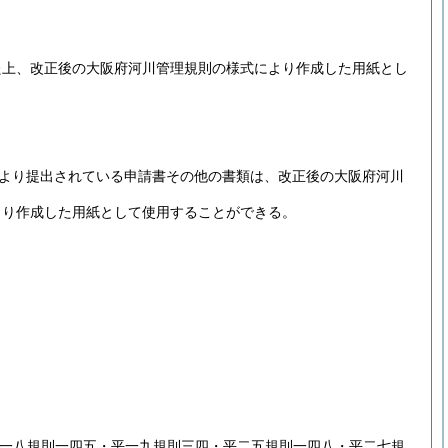
た上、改正後の大阪府河川管理規則の様式により作成した用紙とし
より提出されている申請書その他の書類は、改正後の大阪府河川
より作成した用紙として使用することができる。
平一八規則一四五・平一九規則三四・平二五規則一四八・平二七規