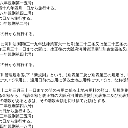
四八年
規則第一五号)
四十八年四月一日から施行する。
四八年
規則第四二号)
の日から施行する。
五〇年
規則第二号)
布の日から施行する。
前に河川法
(昭和三十九年法律第百六十七号)
第二十三条又は第二十五条の
年三月三十一日までの間は、改正後の大阪府河川管理規則別表第四条又
五一年
規則第四七号)
布の日から施行する。
河川管理規則
(以下「新規則」という。)
別表第二及び別表第三の規定は、
について準用し、適用日前の占用に係る土地占用料については、なお従
五十二年三月三十一日までの間の占用に係る土地占用料の額は、新規則
る金額から、当該金額と改正前の大阪府河川管理規則別表第二及び別表
満の端数があるときは、その端数金額を切り捨てた額)
とする。
五二年
規則第四八号)
の日から施行する。
五三年
規則第三五号)
の日から施行する。
五四年
規則第一八号)