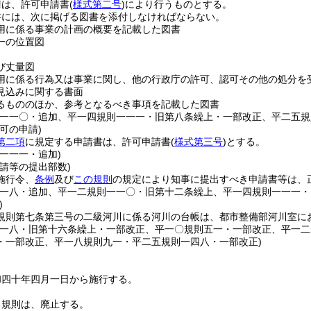
請は、許可申請書
(
様式第二号
)
により行うものとする。
書には、次に掲げる図書を添付しなければならない。
用に係る事業の計画の概要を記載した図書
一の位置図
び丈量図
用に係る行為又は事業に関し、他の行政庁の許可、認可その他の処分を
見込みに関する書面
るもののほか、参考となるべき事項を記載した図書
則一一〇・追加、平一四規則一一一・旧第八条繰上・一部改正、平二五規
可の申請)
第二項
に規定する申請書は、許可申請書
(
様式第三号
)
とする。
一一一・追加)
請等の提出部数)
施行令、
条例
及び
この規則
の規定により知事に提出すべき申請書等は、
則一八・追加、平一二規則一一〇・旧第十二条繰上、平一四規則一一一・
)
規則第七条第三号の二級河川に係る河川の台帳は、都市整備部河川室に
則一八・旧第十六条繰上・一部改正、平一〇規則五一・一部改正、平一
・一部改正、平一八規則九一・平二五規則一四八・一部改正)
和四十年四月一日から施行する。
る規則は、廃止する。