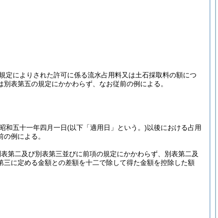
規定によりされた許可に係る流水占用料又は土石採取料の額につ
は別表第五の規定にかかわらず、なお従前の例による。
昭和五十一年四月一日
(以下「適用日」という。)
以後における占用
前の例による。
別表第二及び別表第三並びに前項の規定にかかわらず、別表第二及
第三に定める金額との差額を十二で除して得た金額を控除した額