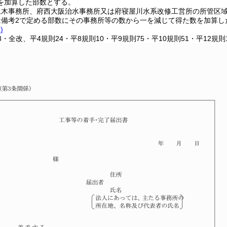
を加算した部数とする。
土木事務所、府西大阪治水事務所又は府寝屋川水系改修工営所の所管区
は備考2で定める部数にその事務所等の数から一を減じて得た数を加算し
)
18・全改、平4規則24・平8規則10・平9規則75・平10規則51・平12規