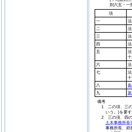
則六五・一
項
一
法
二
法
三
法
四
法
五
法
十
六
法
七
法
十
八
条
九
第
備考
1 二の項、三
いう。)を要
2 三の項、四
土木事務所長
事務所長、府