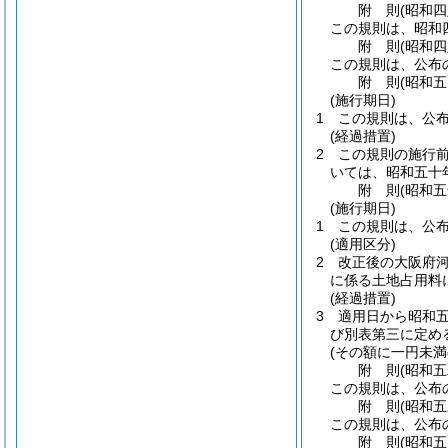
附
則
(昭和
この規則は、昭和
附
則
(昭和
この規則は、公布
附
則
(昭和
(施行期日)
1
この規則は、公
(経過措置)
2
この規則の施行
いては、昭和五十
附
則
(昭和
(施行期日)
1
この規則は、公
(適用区分)
2
改正後の大阪府
に係る土地占用料
(経過措置)
3
適用日から昭和
び別表第三に定め
(その額に一円未
附
則
(昭和
この規則は、公布
附
則
(昭和
この規則は、公布
附
則
(昭和