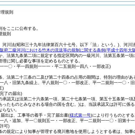
管理規則
則をここに公布する。
理規則
、河川法
(昭和三十九年法律第百六十七号。以下「法」という。)
、河川
阪府二級河川における竹木の流送等の規制に関する条例
(平成十四年大
か、法第九条第二項に規定する指定区間内の一級河川、法第五条第一項
管理に関し必要な事項を定めるものとする。
則一一〇・平一四規則一一一・平二五規則一四八・一部改正)
条、法第二十三条の二及び第二十四条の占用の期間は、特別の理由があ
則一八・旧第九条繰上、平八規則一〇・一部改正、平一二規則一一〇・
正)
完了の届出)
の承認又は法第二十六条第一項、第二十七条第一項、第五十五条第一項
あったものとみなされる場合の国を含む。)
は、当該承認又は許可に係る
ならない。
る届出は、工事等の着手・完了届出書
(
様式第一号
)
により行うものとする
則一八・追加、平一〇規則五一・一部改正、平一二規則一一〇・旧第十一
許可)
条の規定により知事が管理する廃川敷地を使用しようとする者は、知事