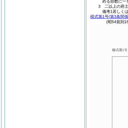
める部数に一
3 二以上の府
備考1若しく
様式第1号
(第3条関係
(昭54規則