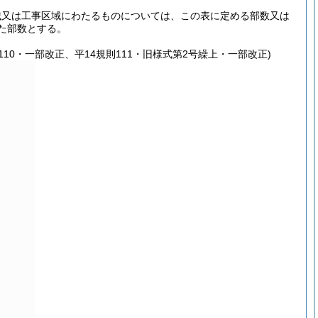
域又は工事区域にわたるものについては、この表に定める部数又は
た部数とする。
則110・一部改正、平14規則111・旧様式第2号繰上・一部改正)