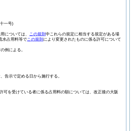
十一号)
適用については、
この規則
中これらの規定に相当する規定がある場
流水占用料等で
この規則
により変更されたものに係る許可について
前の例による。
は、告示で定める日から施行する。
許可を受けている者に係る占用料の額については、改正後の大阪