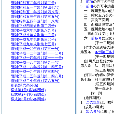
2
前項
の許可の申
附則
(昭和五〇年規則第二号)
3
前項
の許可申請
附則
(昭和五一年規則第四七号)
一
廃川敷地の使
附則
(昭和五二年規則第四八号)
二
縮尺五万分の
附則
(昭和五三年規則第三五号)
三
実測平面図
附則
(昭和五四年規則第一八号)
四
面積計算書及
附則
(平成四年規則第二四号)
五
廃川敷地の使
附則
(平成六年規則第八九号)
書面又は受ける
附則
(平成八年規則第一〇号)
六
前各号
に定め
附則
(平成九年規則第三〇号)
(平一二規
附則
(平成九年規則第七五号)
(竹木の流送等の許
附則
(平成一〇年規則第五一号)
第五条
条例第三条
附則
(平成一二年規則第一一〇号)
(平一四規則
附則
(平成一四年規則第一一一号)
(許可又は登録の申
附則
(平成一八年規則第九一号)
第六条
法、河川法
附則
(平成一八年規則第一四五号)
(昭五四規
附則
(平成一九年規則第三四号)
(河川の台帳の保管
附則
(平成二五年規則第一四八号)
第七条
河川法施行
附則
(平成二七年規則第六五号)
(昭五四規
別表
(第六条関係)
第十条繰上
様式第1号
(第3条関係)
附
則
様式第2号
(第4条関係)
(施行期日)
様式第3号
(第5条関係)
1
この規則
は、昭
(規則の廃止)
2
次の各号
に掲げ