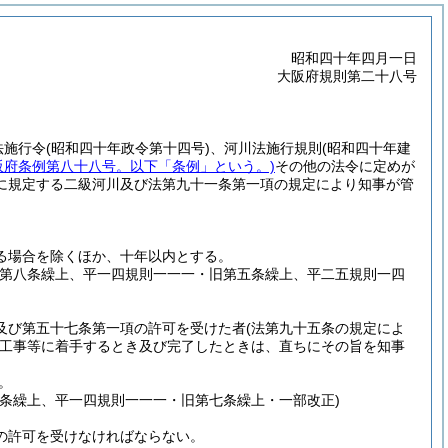
昭和四十年四月一日
大阪府規則第二十八号
法施行令
(昭和四十年政令第十四号)
、河川法施行規則
(昭和四十年建
阪府条例第八十八号。以下「条例」という。)
その他の法令に定めが
に規定する二級河川及び法第九十一条第一項の規定により知事が管
る場合を除くほか、十年以内とする。
旧第八条繰上、平一四規則一一一・旧第五条繰上、平二五規則一四
及び第五十七条第一項の許可を受けた者
(法第九十五条の規定によ
工事等に着手するとき及び完了したときは、直ちにその旨を知事
。
条繰上、平一四規則一一一・旧第七条繰上・一部改正)
の許可を受けなければならない。