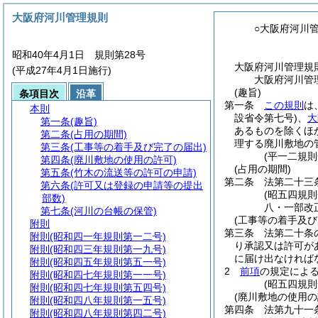
大阪府河川管理規則
○大阪府河川
昭和40年4月1日 規則第28号
大阪府河川管理規
(平成27年4月1日施行)
大阪府河川管
(趣旨)
条項目次
沿革
第一条
この規則
は
本則
設省令第七号)
、
大
第一条
(趣旨)
あるものを除くほ
第二条
(占用の期間)
理する廃川敷地の
第三条
(工事等の着手及び完了の届出)
(平一二規
第四条
(廃川敷地の使用の許可)
(占用の期間)
第五条
(竹木の流送等の許可の申請)
第二条
法第二十三
第六条
(許可又は登録の申請等の提出
(昭五四規
部数)
八・一部改
第七条
(河川の台帳の保管)
(工事等の着手及び
附則
第三条
法第二十条
附則
(昭和四一年規則第一二号)
り承認又は許可が
附則
(昭和四三年規則第一九号)
に届け出なければ
附則
(昭和四五年規則第五一号)
2
前項
の規定によ
附則
(昭和四七年規則第一一号)
(昭五四規
附則
(昭和四七年規則第五四号)
(廃川敷地の使用の
附則
(昭和四八年規則第一五号)
第四条
法第九十一
附則
(昭和四八年規則第四二号)