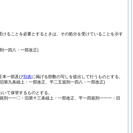
受けることを必要とするときは、その処分を受けていることを示す
則一四八・一部改正)
正本一部及び
別表
に掲げる部数の写しを提出して行うものとする。
旧第九条繰上・一部改正、平二五規則一四八・一部改正)
おいて保管するものとする。
二規則一一〇・旧第十三条繰上・一部改正、平一四規則一一一・旧