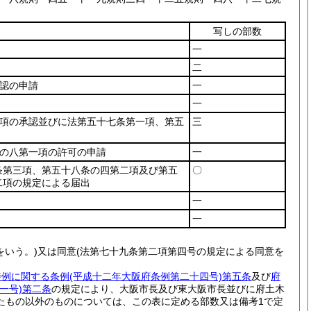
写しの部数
一
二
認の申請
一
一
項の承認並びに法第五十七条第一項、第五
三
の八第一項の許可の申請
一
条第三項、第五十八条の四第二項及び第五
〇
二項の規定による届出
一
一
をいう。)又は同意(法第七十九条第二項第四号の規定による同意を
例に関する条例(平成十二年大阪府条例第二十四号)第五条
及び
府
一号)第二条
の規定により、大阪市長及び東大阪市長並びに府土木
たもの以外のものについては、この表に定める部数又は備考1で定