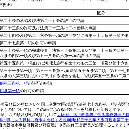
部改正)
区分
第二十条の承認及び法第二十五条の許可の申請
第二十三条の許可及び法第二十三条の二の登録の申請
第二十四条及び第二十六条第一項の許可並びに法第三十四条第一項の承
第二十七条第一項の許可の申請
第三十条第一項の完成検査、法第三十条第二項及び第五十三条の二第一
八条の四第一項及び第五十八条の六第一項の許可の申請
第五十五条第一項並びに河川法施行令第十六条の三第一項及び第十六条
第三十一条第一項、第三十三条第三項
(法第五十五条第二項、第五十七
八条の六第三項において準用する場合を含む。)
及び第五十三条の二第
例第三条第一項
の許可の申請
四条第一項
の許可の申請
の項及び四の項において国土交通大臣の認可(法第七十九条第一項の認可
するものについては、この表に定める部数に一を加算した部数とする。
の項、六の項及び七の項において
大阪府土木行政事務に係る事務処理の特
等の職にある職員に権限を委任する規則(昭和三十五年大阪府規則第二十
西大阪治水事務所長及び府寝屋川水系改修工営所長が処理することとし