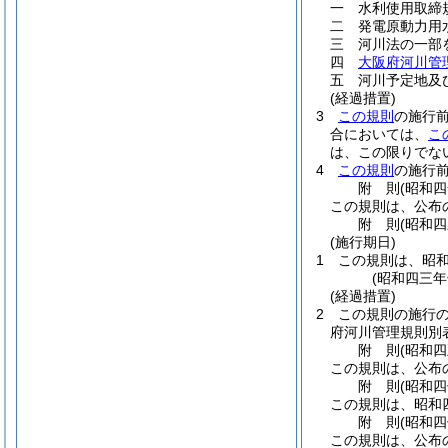
一
水利使用取締
二
発電原動力用
三
河川法の一部
四
大阪府河川管
五
河川予定地及
(経過措置)
3
この規則
の施行
合においては、
こ
は、この限りでな
4
この規則
の施行
附
則
(昭和
この規則は、公布
附
則
(昭和
(施行期日)
1
この規則は、昭
(昭和四三
(経過措置)
2
この規則の施行
府河川管理規則別
附
則
(昭和
この規則は、公布
附
則
(昭和
この規則は、昭和
附
則
(昭和
この規則は、公布