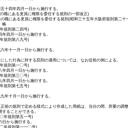
和五十四年四月一日から施行する。
等の職にある吏員に権限を委任する規則の一部改正)
等の職にある吏員に権限を委任する規則
(昭和三十五年大阪府規則第二十一
〕略
四年
規則第二四号)
四年四月一日から施行する。
六年
規則第八九号)
成六年十一月一日から施行する。
前にした行為に対する罰則の適用については、なお従前の例による。
八年
規則第一〇号)
八年四月一日から施行する。
九年
規則第三〇号)
九年四月一日から施行する。
九年
規則第七五号)
成九年十月一日から施行する。
改正前の規則で定める様式により作成した用紙は、当分の間、所要の調
用することができる。
一〇年
規則第五一号)
の日から施行する。
一二年
規則第一一〇号)