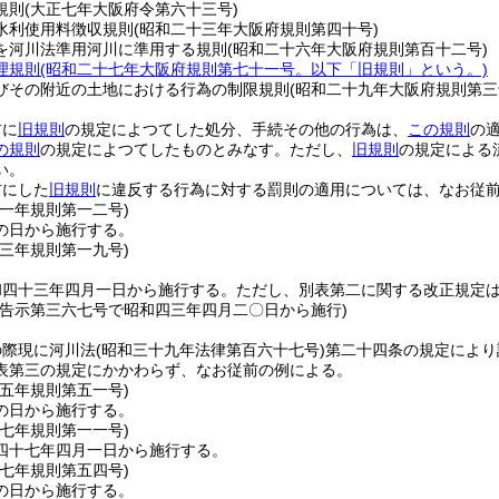
規則
(大正七年大阪府令第六十三号)
水利使用料徴収規則
(昭和二十三年大阪府規則第四十号)
を河川法準用河川に準用する規則
(昭和二十六年大阪府規則第百十二号)
理規則
(昭和二十七年大阪府規則第七十一号。以下「旧規則」という。)
びその附近の土地における行為の制限規則
(昭和二十九年大阪府規則第三
前に
旧規則
の規定によつてした処分、手続その他の行為は、
この規則
の
の規則
の規定によつてしたものとみなす。
ただし、
旧規則
の規定による
い。
前にした
旧規則
に違反する行為に対する罰則の適用については、なお従
四一年
規則第一二号)
の日から施行する。
四三年
規則第一九号)
和四十三年四月一日から施行する。
ただし、別表第二に関する改正規定
年告示第三六七号で昭和四三年四月二〇日から施行)
の際現に河川法
(昭和三十九年法律第百六十七号)
第二十四条の規定により
表第三の規定にかかわらず、なお従前の例による。
四五年
規則第五一号)
の日から施行する。
四七年
規則第一一号)
四十七年四月一日から施行する。
四七年
規則第五四号)
の日から施行する。