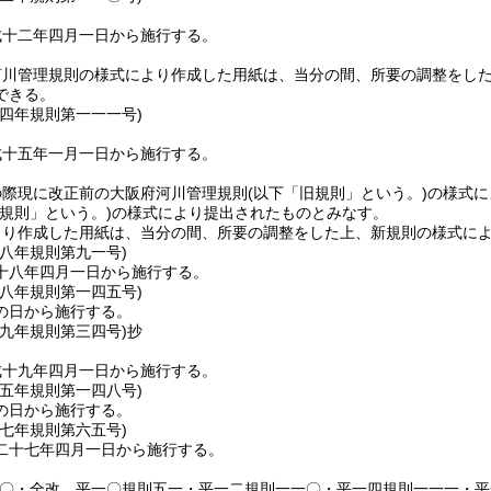
成十二年四月一日から施行する。
河川管理規則の様式により作成した用紙は、当分の間、所要の調整をし
できる。
一四年
規則第一一一号)
成十五年一月一日から施行する。
の際現に改正前の大阪府河川管理規則
(以下「旧規則」という。)
の様式に
新規則」という。)
の様式により提出されたものとみなす。
より作成した用紙は、当分の間、所要の調整をした上、新規則の様式に
一八年
規則第九一号)
十八年四月一日から施行する。
一八年
規則第一四五号)
の日から施行する。
一九年
規則第三四号)
抄
成十九年四月一日から施行する。
二五年
規則第一四八号)
の日から施行する。
二七年
規則第六五号)
二十七年四月一日から施行する。
三〇・全改、平一〇規則五一・平一二規則一一〇・平一四規則一一一・