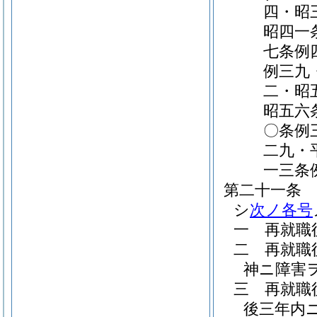
四・昭
昭四一
七条例
例三九
二・昭
昭五六
〇条例
二九・
一三条
第二十一条
シ
次ノ各号
一
再就職
二
再就職
神ニ障害
三
再就職
後三年内