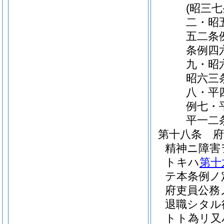
(昭三
二・昭
五二条
条例四
九・昭
昭六三
八・平
例七・
平一二
第十八条
精神ニ障害
トキハ
第十
テ本条例ノ
府吏員公務
退職シタル
トト為リ又