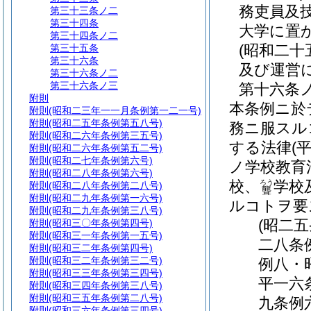
務吏員及
第三十三条ノ二
第三十四条
大学に置
第三十四条ノ二
(昭和二十
第三十五条
第三十六条
及び運営
第三十六条ノ二
第三十六条ノ三
第十六条
附則
本条例ニ於
附則
(昭和二三年一一月条例第一二一号)
附則
(昭和二五年条例第五八号)
務ニ服スル
附則
(昭和二六年条例第三五号)
する法律
(
附則
(昭和二六年条例第五二号)
附則
(昭和二七年条例第六号)
ノ学校教育
附則
(昭和二八年条例第六号)
校、
学校
ろう
附則
(昭和二八年条例第二八号)
聾
附則
(昭和二九年条例第一六号)
ルコトヲ要
附則
(昭和二九年条例第三八号)
(昭二
附則
(昭和三〇年条例第四号)
附則
(昭和三一年条例第一五号)
二八条
附則
(昭和三二年条例第四号)
附則
(昭和三二年条例第三二号)
例八・
附則
(昭和三三年条例第三四号)
平一六
附則
(昭和三四年条例第三八号)
附則
(昭和三五年条例第二八号)
九条例
附則
(昭和三六年条例第三四号)