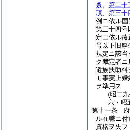
条
、
第二十
項
、
第三十
例ニ依ル国
第三十四号
定ニ依ル改
号以下旧厚
規定ニ該当
ク裁定者ニ
遺族扶助料
モ事実上婚
ヲ準用ス
(昭二
六・昭
第十一条
ル在職ニ付
資格ヲ失フ