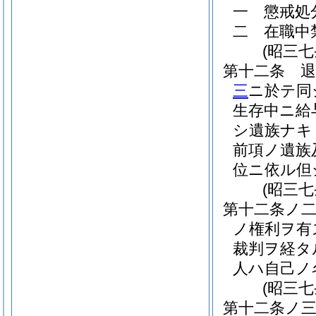
一
懲戒処
二
在職中
(昭三
第十二条
退
三
ニ於テ同
生存中ニ給
シ遺族ナキ
前項ノ遺族
位ニ依ル但
(昭三
第十二条ノ
ノ権利ヲ有
裁判ヲ経タ
人ハ自己ノ
(昭三
第十二条ノ