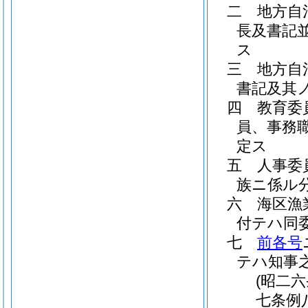
二
地方自
長及書記
ス
三
地方自
書記及其
四
教育委
員、事務
定ス
五
人事委
族ニ係ル
六
海区漁
付テハ同
七
前各号
テハ知事
(昭二
七条例