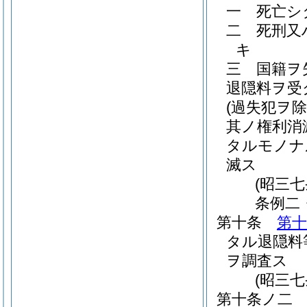
一
死亡シ
二
死刑又
キ
三
国籍ヲ
退隠料ヲ受
(過失犯ヲ除
其ノ権利消
タルモノナ
滅ス
(昭三
条例二
第十条
第十
タル退隠料
ヲ調査ス
(昭三
第十条ノ二