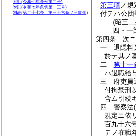
附則
(令和七年条例第二号)
第三項
ノ規
附則
(令和七年条例第一三号)
付テハ公団
別表
(第二十七条、第三十六条ノ三関係)
(昭三
四・一
第四条
次
一
退隠料
於テ其ノ
二
第十一
ハ退職給
三
府吏員
付拘禁刑
含ム引続
四
警察法
規定ニ依
百九十六号
テノ在職