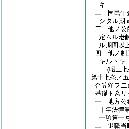
キ
二
国民年
シタル期
三
他ノ公
定ムル老
ル期間以
四
他ノ制
キルトキ
(昭三
第十七条ノ
合算額ヲ二
基礎ト為リ
一
地方公
十年法律
一項第一
二
退職当