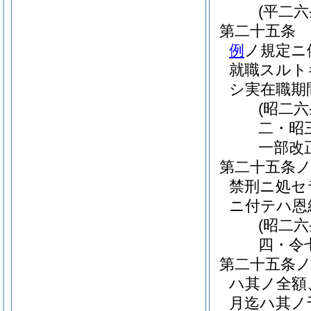
(平二
第二十五条
例
ノ規定ニ
就職スルト
シ実在職期
(昭二
二・昭
一部改
第二十五条
禁刑ニ処セ
ニ付テハ恩
(昭二
四・令
第二十五条
ハ其ノ全額
月迄ハ其ノ