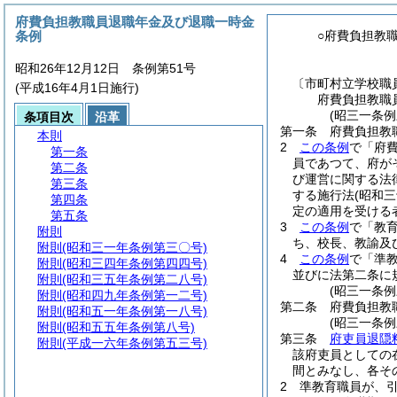
府費負担教職員退職年金及び退職一時金
条例
○府費負担教
昭和26年12月12日 条例第51号
〔市町村立学校職
(平成16年4月1日施行)
府費負担教職
(昭三一条例
条項目次
沿革
第一条
府費負担教
本則
2
この条例
で「府
第一条
員であつて、府が
第二条
び運営に関する法
第三条
する施行法
(昭和
第四条
定の適用を受ける
第五条
3
この条例
で「教
附則
ち、校長、教諭及
附則
(昭和三一年条例第三〇号)
4
この条例
で「準
附則
(昭和三四年条例第四四号)
並びに法第二条に
附則
(昭和三五年条例第二八号)
(昭三一条
附則
(昭和四九年条例第一二号)
第二条
府費負担教
附則
(昭和五一年条例第一八号)
(昭三一条
附則
(昭和五五年条例第八号)
第三条
府吏員退隠
附則
(平成一六年条例第五三号)
該府吏員としての
間とみなし、各そ
2
準教育職員が、