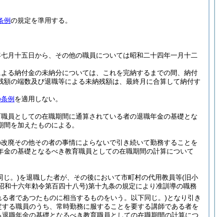
条例
の規定を準用する。
年七月十五日から、その他の職員については昭和二十四年一月十二
による納付金の未納分については、これを完納するまでの間、納付
残額の端数及び退職等による未納残額は、最終月に合算して納付す
の条例
を適用しない。
育職員としての在職期間に通算されている者の退職年金の基礎とな
期間を加えたものによる。
の改廃その他その者の事情によらないで引き続いて勤務することを
年金の基礎となるべき教育職員としての在職期間の計算について
じ。)
を退職した者が、その後において市町村の代用教員等
(旧小
(昭和十六年勅令第百四十八号)
第十九条の規定により准訓導の職務
れる者であつたものに相当するものをいう。以下同じ。)
となり引き
定する職員のうち、常時勤務に服することを要する講師である者を
る退職年金の基礎となるべき教育職員としての在職期間の計算につ