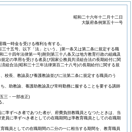
昭和二十六年十二月十二日
大阪府条例第五十一号
退職一時金を受ける権利を有する。
百三十五号。以下「法」という。)
第一条又は第二条に規定する職
昭和二十四年法律第一号)
附則第三十八条又は地方教育行政の組織及
の規定の準用を受ける者及び国家公務員共済組合法の長期給付に関
共済組合法
(昭和三十三年法律第百二十八号)
の長期給付に関する規
ち、校長、教諭及び養護教諭並びに法第二条に規定する職員のう
うち、助教諭、養護助教諭及び常時勤務に服することを要する講師
五三・一部改正)
る。
員に準ずべき者であつた者が、府費負担教職員となつたときは、当
府吏員に準ずべき者としての在職期間は準教育職員としての在職期
教育職員としての在職期間の二分の一に相当する期間を、教育職員