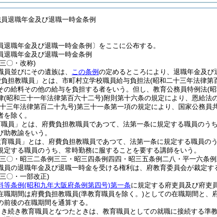
職員退職年金及び退職一時金条例
員退職年金及び退職一時金条例〕をここに公布する。
員退職年金及び退職一時金条例
三〇・改称)
職員並びにその遺族は、
この条例
の定めるところにより、退職年金及び
費負担教職員」とは、市町村立学校職員給与負担法
(昭和二十三年法律第
その給料その他の給与を負担する者をいう。
但し、教育公務員特例法
(
律
(昭和三十一年法律第百六十二号)
附則第十六条の規定により、恩給法
三十三年法律第百二十九号)
第三十一条第一項の規定により、国家公務員
者を除く。
育職員」とは、府費負担教職員であつて、法第一条に規定する職員のう
び助教諭をいう。
教育職員」とは、府費負担教職員であつて、法第一条に規定する職員の
規定する職員のうち、常時勤務に服することを要する講師をいう。
例三〇・昭三二条例三三・昭三四条例四四・昭三五条例二八・平一六条例
職員の退職年金及び退職一時金を受ける権利は、府教育委員会が裁定す
例三〇・一部改正)
料等条例
(昭和九年大阪府条例第四号)
第一条
に規定する府吏員及び府吏
在職期間は府費負担教職員
(準教育職員を除く。)
としての在職期間と、
の前後の在職期間を通算する。
引き続き教育職員となつたときは、教育職員としての就職に接続する準