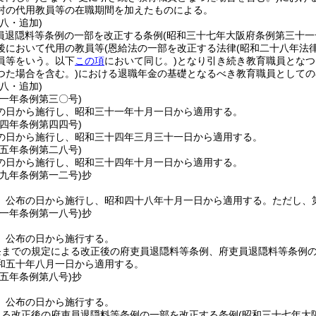
村の代用教員等の在職期間を加えたものによる。
八・追加)
吏員退隠料等条例の一部を改正する条例
(昭和三十七年大阪府条例第三十一
後において代用の教員等
(恩給法の一部を改正する法律
(昭和二十八年法
員等をいう。以下
この項
において同じ。)
となり引き続き教育職員となつ
つた場合を含む。)
における退職年金の基礎となるべき教育職員としての
八・追加)
三一年
条例第三〇号)
の日から施行し、昭和三十一年十月一日から適用する。
三四年
条例第四四号)
の日から施行し、昭和三十四年三月三十一日から適用する。
三五年
条例第二八号)
の日から施行し、昭和三十四年十月一日から適用する。
四九年
条例第一二号)
抄
、公布の日から施行し、昭和四十八年十月一日から適用する。
ただし、
五一年
条例第一八号)
抄
、公布の日から施行する。
条までの規定による改正後の府吏員退隠料等条例、府吏員退隠料等条例
和五十年八月一日から適用する。
五五年
条例第八号)
抄
、公布の日から施行する。
よる改正後の府吏員退隠料等条例の一部を改正する条例
(昭和三十七年大