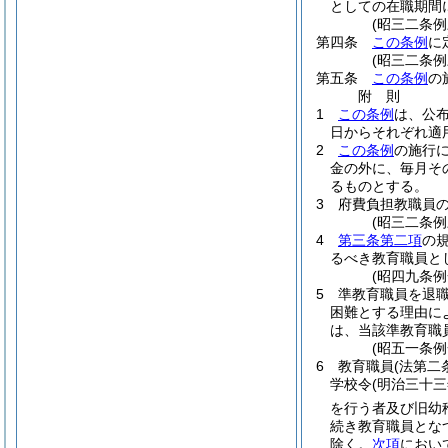
としての在職期間
(昭三二条
第四条
この条例
に
(昭三二条
第五条
この条例
の
附
則
1
この条例
は、公
日からそれぞれ適
2
この条例
の施行
金の外に、毎月そ
るものとする。
3
府費負担教職員
(昭三二条
4
第三条第二項
の
るべき教育職員と
(昭四九条例
5
準教育職員を退
困難とする理由に
は、当該準教育職
(昭五一条例
6
教育職員
(法第
学校令
(明治三十
を行う者及び旧幼
続き教育職員とな
除く。
次項
におい