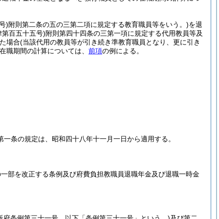
号)
附則第二条の五の三第二項に規定する教育職員等をいう。)
を退
律第百五十五号)
附則第四十四条の三第一項に規定する代用教員等及
た場合
(当該代用の教員等が引き続き準教育職員となり、更に引き
在職期間の計算については、
前項
の例による。
第一条の規定は、昭和四十八年十一月一日から適用する。
の一部を改正する条例及び府費負担教職員退職年金及び退職一時金
阪府条例第三十一号。以下「条例第三十一号」という。)
及び第二