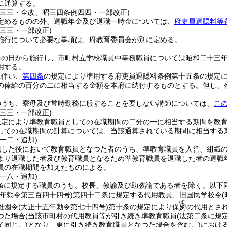
に通算する。
例三三・全改、昭三四条例四四・一部改正)
定めるものの外、退職年金及び退職一時金については、
府吏員退隠料等
例三三・一部改正)
施行について必要な事項は、府教育委員会が別に定める。
布の日から施行し、市町村立学校職員中事務職員については昭和二十三
用する。
に伴い、
第四条
の規定により準用する府吏員退隠料条例第十五条の規定
の俸給の百分の二に相当する金額を本府に納付するものとする。
但し、
のうち、寮母及び常時勤務に服することを要しない講師については、
こ
例三三・一部改正)
規定により準教育職員としての在職期間の二分の一に相当する期間を教
しての在職期間の計算については、当該通算されている期間に相当する
一二・追加)
職した後において教育職員となつた者のうち、準教育職員を入営、組織
より退職した者及び教育職員となるため準教育職員を退職した者の退職
員の在職期間を加えたものによる。
一八・追加)
二条に規定する職員のうち、校長、教諭及び助教諭である者を除く。以下同
三年勅令第三百四十四号)
第四十二条に規定する代用教員、旧国民学校令
ぼ
稚園令
(大正十五年勅令第七十四号)
第十条の規定により保
の代用とさ
姆
つた場合
(当該市町村の代用教員等が引き続き準教育職員
(法第二条に規
て同じ。)
となり、更に引き続き教育職員となつた場合を含む。)
におけ