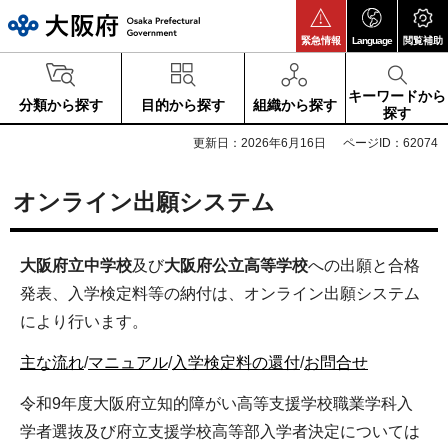
大阪府
緊急情報
Language
閲覧補助
キーワードから
分類から探す
目的から探す
組織から探す
探す
更新日：2026年6月16日
ページID：62074
オンライン出願システム
大阪府立中学校
及び
大阪府公立高等学校
への出願と合格
発表、入学検定料等の納付は、オンライン出願システム
により行います。
主な流れ
/
マニュアル
/
入学検定料の還付
/
お問合せ
令和9年度大阪府立知的障がい高等支援学校職業学科入
学者選抜及び府立支援学校高等部入学者決定については