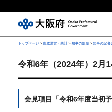
大
トップページ
>
府政運営・統計
>
知事の部屋
>
知事の記者
令和6年（2024年）2
会見項目「令和6年度当初