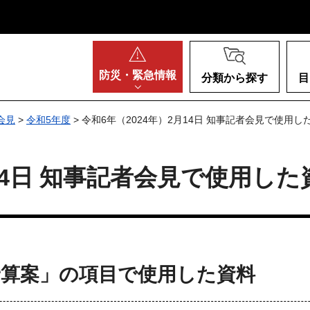
阪府
防災・
緊急情報
分類から探す
目
会見
>
令和5年度
> 令和6年（2024年）2月14日 知事記者会見で使用
月14日 知事記者会見で使用し
予算案」の項目で使用した資料