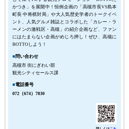
かつき」を展開中！恒例企画の「高槻市長VS島本
町長 中将棋対局」や大人気歴史学者のトークイベ
ント、人気グルメ雑誌とコラボした「カレー・ラ
ーメンの激戦区・高槻」の紹介企画など、ファン
にはたまらない企画がめじろ押し！ぜひ、高槻に
BOTTOしよう！
■
問い合わせ
高槻市 街にぎわい部
観光シティセールス課
■
電話番号
072（674）7830
詳しくは
こち