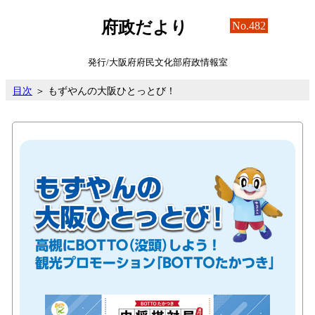
府政だより
No.482
発行/大阪府府民文化部府政情報室
目次
＞ もずやんの大阪ひとっとび！