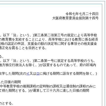
令和七年七月二十四日
大阪府教育委員会規則第十四号
。以下「法」という。)
第三条第二項第三号の規定により高等学校
の教育費を支給することにより、高等学校における教育に係る経済
資格の認定の申請、支援金の額の決定等に関する事項その他支援金
適正化を図ることを目的とする。
る。
。以下「法」という。)
第二条第一号に規定する高等学校のうち、
地方独立行政法人を除く。)
が設置するものであって、府の区域内
在学した期間
(次の
イ
又は
ロ
に掲げる期間に該当する期間を除く。)
した日後の期間
は中等教育学校の後期課程の定時制の課程又は通信制の課程のみに
て得た期間とする。)
が通算して三十六月に達した日後の期間
のとする。