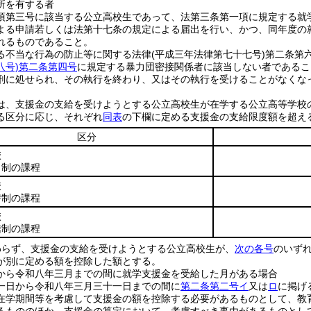
所を有する者
項第三号に該当する公立高校生であって、法第三条第一項に規定する就
よる申請若しくは法第十七条の規定による届出を行い、かつ、同年度の
れるものであること。
る不当な行為の防止等に関する法律
(平成三年法律第七十七号)
第二条第
八号)
第二条第四号
に規定する暴力団密接関係者に該当しない者であるこ
刑に処せられ、その執行を終わり、又はその執行を受けることがなくな
は、支援金の支給を受けようとする公立高校生が在学する公立高等学校
る区分に応じ、それぞれ
同表
の下欄に定める支援金の支給限度額を超え
区分
校
日制の課程
校
時制の課程
校
信制の課程
わらず、支援金の支給を受けようとする公立高校生が、
次の各号
のいず
が別に定める額を控除した額とする。
から令和八年三月までの間に就学支援金を受給した月がある場合
一日から令和八年三月三十一日までの間に
第二条第二号イ
又は
ロ
に掲げ
在学期間等を考慮して支援金の額を控除する必要があるものとして、教