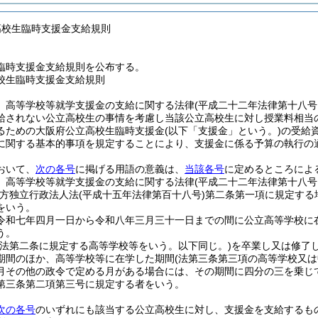
高校生臨時支援金支給規則
臨時支援金支給規則を公布する。
校生臨時支援金支給規則
、高等学校等就学支援金の支給に関する法律
(平成二十二年法律第十八号
給されない公立高校生の事情を考慮し当該公立高校生に対し授業料相当
るための大阪府公立高校生臨時支援金
(以下「支援金」という。)
の受給
に関する基本的事項を規定することにより、支援金に係る予算の執行の
おいて、
次の各号
に掲げる用語の意義は、
当該各号
に定めるところによ
 高等学校等就学支援金の支給に関する法律
(平成二十二年法律第十八号
地方独立行政法人法
(平成十五年法律第百十八号)
第二条第一項に規定する
をいう。
令和七年四月一日から令和八年三月三十一日までの間に公立高等学校に
う。
(法第二条に規定する高等学校等をいう。以下同じ。)
を卒業し又は修了
期間のほか、高等学校等に在学した期間
(法第三条第三項の高等学校又
月その他の政令で定める月がある場合には、その期間に四分の三を乗じ
第三条第二項第三号に規定する者をいう。
次の各号
のいずれにも該当する公立高校生に対し、支援金を支給するも