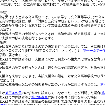
るもののほか、支援金の算定において、考慮すべき事由があるものとし
適用においては、公立高校生が授業料について補助金等を受給している
申請)
給を受けようとする公立高校生は、その在学する公立高等学校
(その公
立高等学校の課程。以下「対象公立高等学校」という。)
の校長を通じて
公立高等学校における就学について支援金の支給を受ける資格を有する
の決定)
受給資格の認定の申請があったときは、当該申請に係る書類等により当
び支援金の額の決定を行うものとする。
条件)
受給資格の認定及び支援金の額の決定を行う場合においては、次に掲げ
受けた公立高校生
(以下「認定公立高校生」という。)
は、
第十一条第一
育長に届け出ること。
生又はその保護者等は、支援金に関する調査への協力又は報告を教育長
通知)
受給資格の認定を行ったときは、速やかにその認定の内容を、対象公立
)
支援金を支給するときは、当該支援金の額を、対象公立高等学校の校長
取消し等)
認定公立高校生又はその保護者等が次のいずれかに該当する場合は、
第
生が
第三条各号
のいずれかに該当していなかったことが判明した場合
(
第
生又はその保護者等が
第七条各号
に掲げる条件に従わなかった場合
生又はその保護者等が支援金の受給に関して虚偽の申告その他不正な行