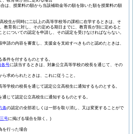
て、教育長が別に定める場合
場合は、授業料の額から当該補助金等の額を除いた額を授業料の額
立高校生が同時に二以上の高等学校等の課程に在学するときは、そ
、教育長に対し、その定める期日までに、教育長が別に定めると
ことについての認定を申請し、その認定を受けなければならない。
該申請の内容を審査し、支援金を支給すべきものと認めたときは、
る条件を付するものとする。
項各号
に該当するときは、対象公立高等学校の校長を通じて、その
から求められたときは、これに従うこと。
高等学校の校長を通じて認定公立高校生に通知するものとする。
を通じて認定公立高校生に通知するものとする。
六条
の認定の全部若しくは一部を取り消し、又は変更することがで
三号
に掲げる場合を除く。)
為を行った場合