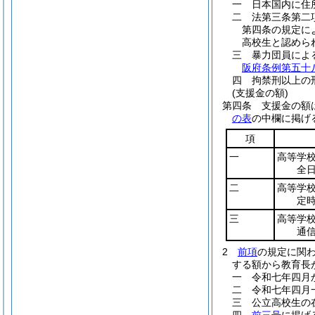
一
日本国内に住
二
法第三条第二
第四条の規定に
高校生と認めら
三
暴力団員によ
阪府条例第五十
四
拘禁刑以上の
(支援金の額)
第四条
支援金の額
の表
の中欄に掲げ
項
一
高等学
全
二
高等学
定
三
高等学
通
2
前項
の規定に関
する額から教育長
一
令和七年四月
二
令和七年四月
三
公立高校生の