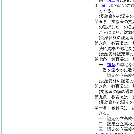
四
前三号
に掲げ
3
前二項
の規定の
とする。
(受給資格の認定の
第五条
支援金の支
の選択した一の公
ころにより、対象
(受給資格の認定等
第六条
教育長は、
受給資格の認定及
(受給資格認定等の
第七条
教育長は、
一
前条
の認定を
旨を速やかに教
二
認定公立高校
(受給資格の認定の
第八条
教育長は、
(支援金の額の通知
第九条
教育長は、
(受給資格の認定の
第十条
教育長は、
きる。
一
認定公立高校
二
認定公立高校
三
認定公立高校