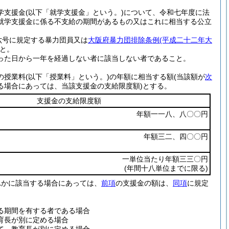
学支援金
(以下「就学支援金」という。)
について、令和七年度に法
就学支援金に係る不支給の期間があるもの又はこれに相当する公立
六号に規定する暴力団員又は
大阪府暴力団排除条例
(平成二十二年大
と。
った日から一年を経過しない者に該当しない者であること。
の授業料
(以下「授業料」という。)
の年額に相当する額
(当該額が
次
る場合にあっては、当該支援金の支給限度額)
とする。
支援金の支給限度額
年額一一八、八〇〇円
年額三二、四〇〇円
一単位当たり年額三三〇円
(年間十八単位までに限る)
れかに該当する場合にあっては、
前項
の支援金の額は、
同項
に規定
る期間を有する者である場合
育長が別に定める場合