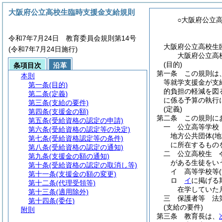
大阪府公立高校生臨時支援金支給規則
○大阪府公立
令和7年7月24日 教育委員会規則第14号
大阪府公立高校生
(令和7年7月24日施行)
大阪府公立高
(目的)
条項目次
沿革
第一条
この規則は
本則
等就学支援金が支
第一条
(目的)
的負担の軽減を図
第二条
(定義)
に係る予算の執行
第三条
(支給の要件)
(定義)
第四条
(支援金の額)
第二条
この規則に
第五条
(受給資格の認定の申請)
一
公立高等学校
第六条
(受給資格の認定等の決定)
地方公共団体
(
第七条
(受給資格認定等の条件)
に所在するもの
第八条
(受給資格の認定の通知)
二
公立高校生 
第九条
(支援金の額の通知)
がある生徒をい
第十条
(受給資格の認定の取消し等)
イ
高等学校等
第十一条
(支援金の額の変更)
ロ
イ
に掲げる
第十二条
(代理受領等)
在学していた
第十三条
(適用除外)
三
保護者等 法
第十四条
(委任)
(支給の要件)
附則
第三条
教育長は、