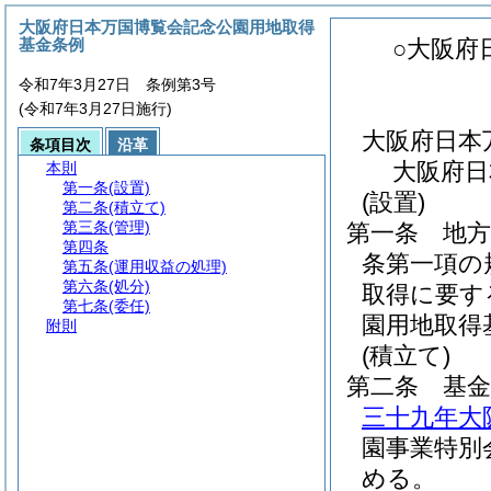
大阪府日本万国博覧会記念公園用地取得
基金条例
○大阪府
令和7年3月27日 条例第3号
(令和7年3月27日施行)
大阪府日本
条項目次
沿革
大阪府日
本則
第一条
(設置)
(設置)
第二条
(積立て)
第三条
(管理)
第一条
地方
第四条
条第一項の
第五条
(運用収益の処理)
第六条
(処分)
取得に要す
第七条
(委任)
園用地取得
附則
(積立て)
第二条
基
三十九年大
園事業特別
める。