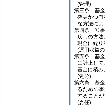
(管理)
第三条
基
確実かつ有
な方法によ
第四条
知
戻しの方法
現金に繰り
(運用収益の
第五条
基
に計上して
基金に積み
(処分)
第六条
基
るための事
することが
(委任)