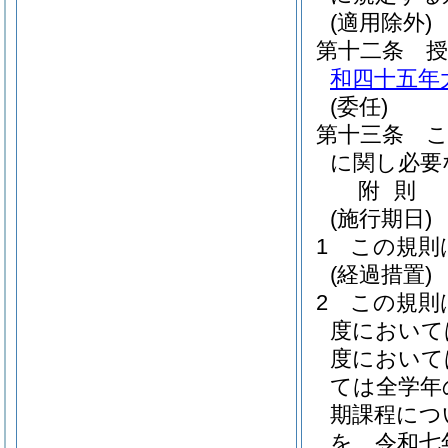
(適用除外)
第十二条
和四十五年
(委任)
第十三条
に関し必要
附
則
(施行期日)
1
この規則
(経過措置)
2
この規則
度において
度において
ては全学年
期課程につ
を、令和七