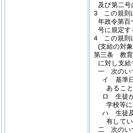
及び第二号
3
この規則
年政令第百
号に規定す
4
この規則
(支給の対象
第三条
教
に対し支給
一
次のい
イ
基準
あるこ
ロ
生徒
学校等
ハ
生徒
有して
二
次のい