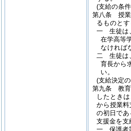
(支給の条件
第八条
授
るものとす
一
生徒は
在学高等
なければ
二
生徒は
育長から
い。
(支給決定の
第九条
教
したときは
から授業料
の初日であ
支援金を支
一
保護者